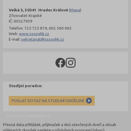
Velká 3, 50341 Hradec Králové
(
Mapa
)
Zřizovatel: Krajské
IČ: 00527939
Telefon: 725 725 819, 602 360 063
Web:
www.sssoghk.cz
E-mail:
sekretariat@sssoghk.cz
Studijní poradce:
POSLAT DOTAZ NA STUDIJNÍ ODDĚLENÍ
Přijímací řízení
Nahoru
Přesná data přihlášek, přijímaček a dnů otevřených dveří a obsah
přijímacích zkoušek najdete u příslušných programů/oborů.