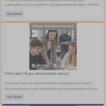
I v roce 2026 mohou studenti u společné části volit mezi
matematikou a cizím jazykem a zůstává povinná zkouška z českého
jazyka a literatury. Stáhněte si zdarma
e-book
s podrobnými
informacemi.
Celý článek
VOŠ nebo VŠ pro ekonomické obory?
Dvě různé cesty do světa ekonomiky, managementu a financí
Ekonomické obory patří dlouhodobě mezi nejoblíbenější směry po
maturitě. Budoucí studenti dnes ale nestojí jen před otázkou co
Celý článek
studovat, ale také jakým způsobem. Vedle vysokých škol dnes
existují i vyšší odborné školy, které nabízejí praktičtěji zaměřené