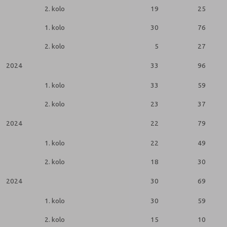
2. kolo
19
25
1. kolo
30
76
2. kolo
5
27
2024
33
96
2
1. kolo
33
59
2. kolo
23
37
2024
22
79
2
1. kolo
22
49
2. kolo
18
30
2024
30
69
2
1. kolo
30
59
2. kolo
15
10