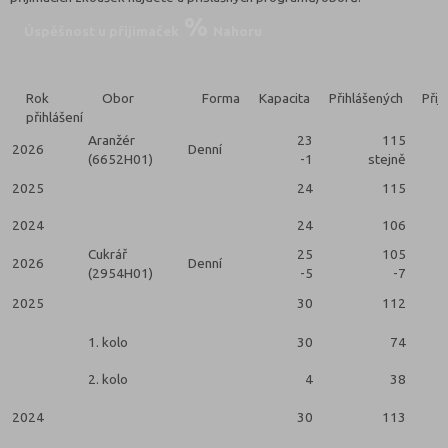
Úspěšnost u přijímaček
Nahoru
Rok
Obor
Forma
Kapacita
Přihlášených
Přij
přihlášení
Aranžér
23
115
2026
Denní
(6652H01)
-1
stejně
2025
24
115
2024
24
106
Cukrář
25
105
2026
Denní
(2954H01)
-5
-7
2025
30
112
2
1. kolo
30
74
2. kolo
4
38
2024
30
113
2