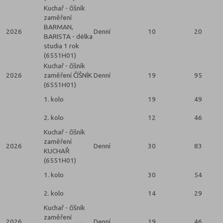
Kuchař - číšník
zaměření
BARMAN,
2026
Denní
10
20
BARISTA - délka
studia 1 rok
(6551H01)
Kuchař - číšník
2026
zaměření ČÍŠNÍK
Denní
19
95
2
(6551H01)
1. kolo
19
49
2. kolo
12
46
Kuchař - číšník
zaměření
2026
Denní
30
83
KUCHAŘ
2
(6551H01)
1. kolo
30
54
2. kolo
14
29
Kuchař - číšník
zaměření
2026
Denní
19
46