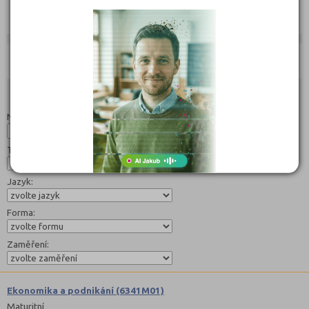
Jak se dostat na střední školu
Učebnice:
Studijní programy/obory
Nahoru
Název:
Typ:
Jazyk:
Forma:
Zaměření:
Ekonomika a podnikání (6341M01)
Maturitní