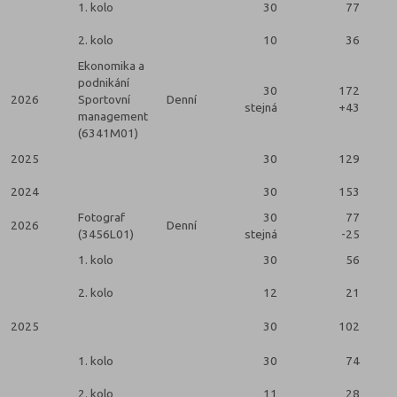
1. kolo
30
77
2. kolo
10
36
Ekonomika a
podnikání
30
172
2026
Sportovní
Denní
stejná
+43
management
(6341M01)
2025
30
129
2024
30
153
Fotograf
30
77
2026
Denní
(3456L01)
stejná
-25
2
1. kolo
30
56
2. kolo
12
21
2025
30
102
2
1. kolo
30
74
2. kolo
11
28