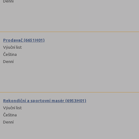
Denní
Prodavač (6651H01)
Výuční list
Čeština
Denní
Rekondiční a sportovní masér (6953H01)
Výuční list
Čeština
Denní