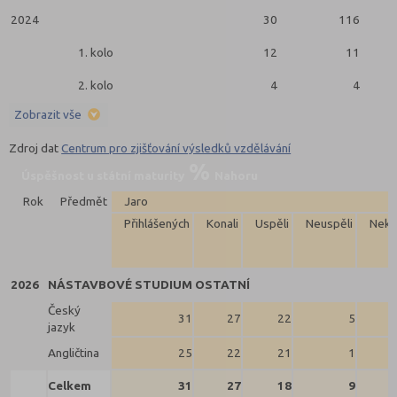
2024
30
116
1. kolo
12
11
2. kolo
4
4
Zobrazit vše
Zdroj dat
Centrum pro zjišťování výsledků vzdělávání
Úspěšnost u státní maturity
Nahoru
Rok
Předmět
Jaro
Přihlášených
Konali
Uspěli
Neuspěli
Neko
2026
NÁSTAVBOVÉ STUDIUM OSTATNÍ
Český
31
27
22
5
jazyk
Angličtina
25
22
21
1
Celkem
31
27
18
9