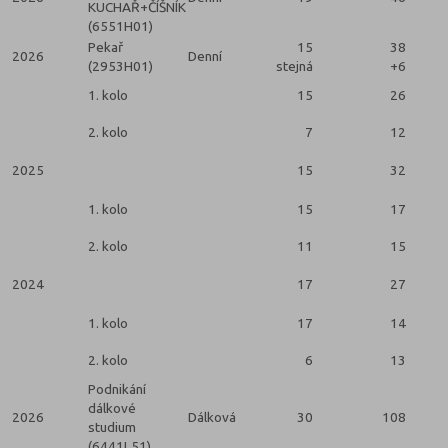
KUCHAŘ+ČÍŠNÍK
(6551H01)
Pekař
15
38
2026
Denní
(2953H01)
stejná
+6
2
1. kolo
15
26
2. kolo
7
12
2025
15
32
2
1. kolo
15
17
2. kolo
11
15
2024
17
27
2
1. kolo
17
14
2. kolo
6
13
Podnikání
dálkové
2026
Dálková
30
108
studium
(6441L51)