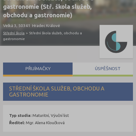
gastronomie (Stř. škola služeb,
obchodu a gastronomie)
Velká 3, 50341 Hradec Králové
Střední škola
>
Střední škola služeb, obchodu a
gastronomie
PŘIJÍMAČKY
ÚSPĚŠNOST
STŘEDNÍ ŠKOLA SLUŽEB, OBCHODU A
GASTRONOMIE
Typ studia:
Maturitní, Výuční list
Ředitel:
Mgr. Alena Kloučková