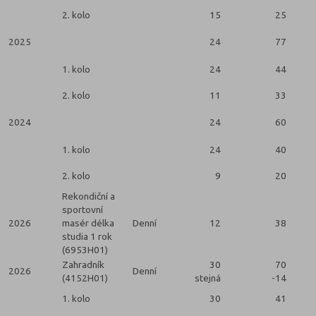
2. kolo
15
25
2025
24
77
2
1. kolo
24
44
2. kolo
11
33
2024
24
60
2
1. kolo
24
40
2. kolo
9
20
Rekondiční a
sportovní
2026
masér délka
Denní
12
38
studia 1 rok
(6953H01)
Zahradník
30
70
2026
Denní
(4152H01)
stejná
-14
2
1. kolo
30
41