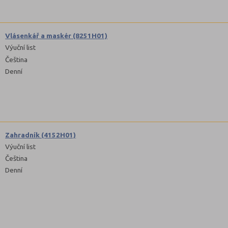
Vlásenkář a maskér (8251H01)
Výuční list
Čeština
Denní
Zahradník (4152H01)
Výuční list
Čeština
Denní