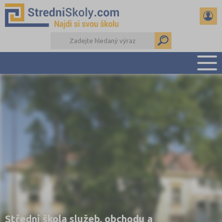
PŘEHLED ŠKOL
PŘÍPRAVA NA PŘIJÍMAČKY
DŮLEŽITÉ TERMÍNY
REFERÁTY A SEMINÁRKY
DALŠÍ DRUHY ŠKOL
Střední škola služeb, obchodu a