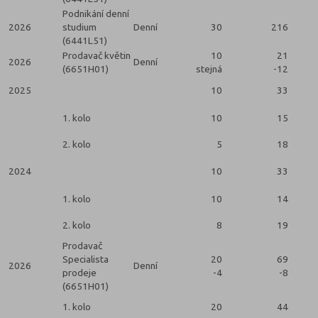
Podnikání denní
2026
studium
Denní
30
216
(6441L51)
Prodavač květin
10
21
2026
Denní
(6651H01)
stejná
-12
2025
10
33
2
1. kolo
10
15
2. kolo
5
18
2024
10
33
2
1. kolo
10
14
2. kolo
8
19
Prodavač
Specialista
20
69
2026
Denní
prodeje
-4
-8
2
(6651H01)
1. kolo
20
44