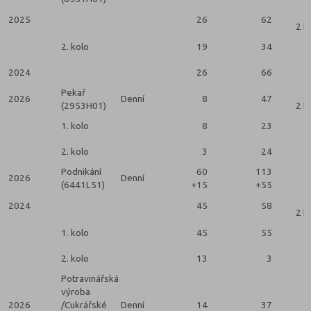
2025
26
62
2 k
2. kolo
19
34
2024
26
66
Pekař
2026
Denní
8
47
(2953H01)
2 k
1. kolo
8
23
2. kolo
3
24
Podnikání
60
113
2026
Denní
(6441L51)
+15
+55
2024
45
58
2 k
1. kolo
45
55
2. kolo
13
3
Potravinářská
výroba
2026
/Cukrářské
Denní
14
37