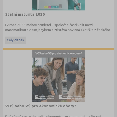
Státní maturita 2026
I v roce 2026 mohou studenti u společné části volit mezi
matematikou a cizím jazykem a zůstává povinná zkouška z českého
jazyka a literatury. Stáhněte si zdarma
e-book
s podrobnými
informacemi.
Celý článek
VOŠ nebo VŠ pro ekonomické obory?
Dvě různé cesty do světa ekonomiky, managementu a financí