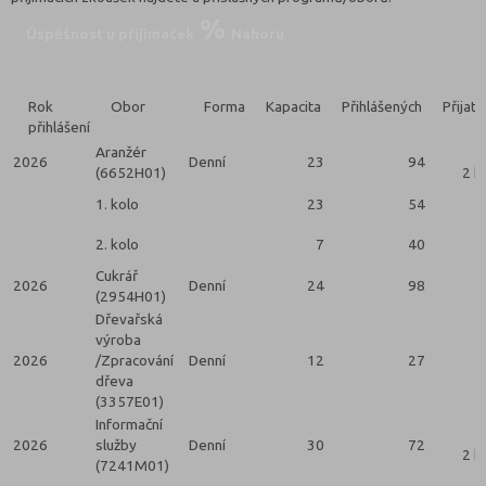
Úspěšnost u přijímaček
Nahoru
Rok
Obor
Forma
Kapacita
Přihlášených
Přijat
přihlášení
Aranžér
2026
Denní
23
94
(6652H01)
2 k
1. kolo
23
54
2. kolo
7
40
Cukrář
2026
Denní
24
98
(2954H01)
Dřevařská
výroba
2026
/Zpracování
Denní
12
27
dřeva
(3357E01)
Informační
2026
služby
Denní
30
72
2 k
(7241M01)