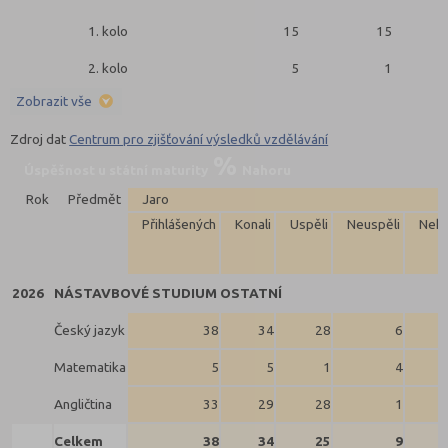
1. kolo
15
15
2. kolo
5
1
Zobrazit vše
Zdroj dat
Centrum pro zjišťování výsledků vzdělávání
Úspěšnost u státní maturity
Nahoru
Rok
Předmět
Jaro
Přihlášených
Konali
Uspěli
Neuspěli
Neko
2026
NÁSTAVBOVÉ STUDIUM OSTATNÍ
Český jazyk
38
34
28
6
Matematika
5
5
1
4
Angličtina
33
29
28
1
Celkem
38
34
25
9