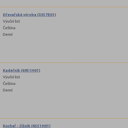
Dřevařská výroba (3357E01)
Výuční list
Čeština
Denní
Kadeřník (6951H01)
Výuční list
Čeština
Denní
Kuchař - číšník (6551H01)