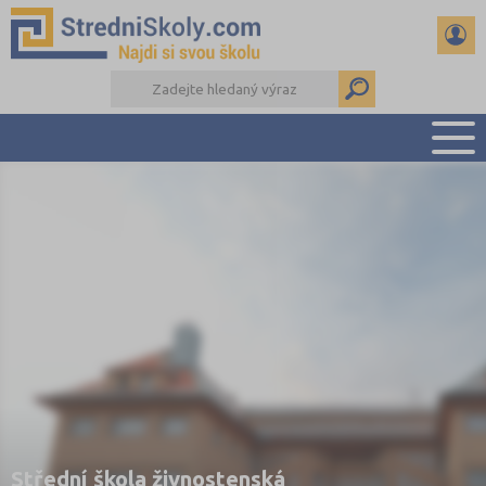
PŘEHLED ŠKOL
PŘÍPRAVA NA PŘIJÍMAČKY
DŮLEŽITÉ TERMÍNY
REFERÁTY A SEMINÁRKY
DALŠÍ DRUHY ŠKOL
Střední škola živnostenská