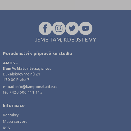
trh, podnik, bankovnictví nebo daňová soustava.
Právě šíře okruhů bývá důvodem, proč studenti často nevědí, kde
s opakováním začít, a hledají materiály, které jsou strukturované a
jdou rovnou k věci.
JSME TAM, KDE JSTE VY
Poradenství v přípravě ke studiu
AMOS -
KamPoMaturite.cz, s.r.o.
Dukelských hrdinů 21
170 00 Praha 7
e-mail:
info@kampomaturite.cz
tel:
+420 606 411 115
Informace
Kontakty
Mapa serveru
RSS