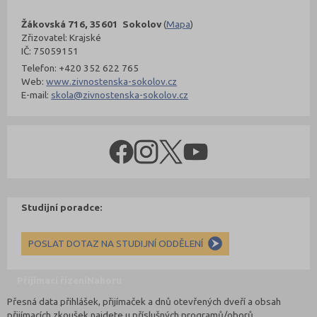
Žákovská 716, 35601 Sokolov
(
Mapa
)
Zřizovatel: Krajské
IČ: 75059151
Telefon: +420 352 622 765
Web:
www.zivnostenska-sokolov.cz
E-mail:
skola@zivnostenska-sokolov.cz
Studijní poradce:
POSLAT DOTAZ NA STUDIJNÍ ODDĚLENÍ
Přijímací řízení
Nahoru
Přesná data přihlášek, přijímaček a dnů otevřených dveří a obsah
přijímacích zkoušek najdete u příslušných programů/oborů.