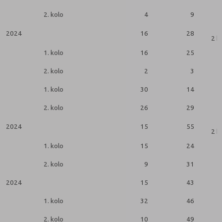
2. kolo
4
9
2024
16
28
2 k
1. kolo
16
25
2. kolo
2
3
1. kolo
30
14
2. kolo
26
29
2024
15
55
2 k
1. kolo
15
24
2. kolo
9
31
2024
15
43
1. kolo
32
46
2. kolo
10
49