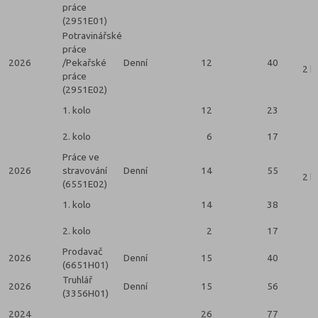
práce
(2951E01)
Potravinářské
práce
2026
/Pekařské
Denní
12
40
2 k
práce
(2951E02)
1. kolo
12
23
2. kolo
6
17
Práce ve
2026
stravování
Denní
14
55
2 k
(6551E02)
1. kolo
14
38
2. kolo
2
17
Prodavač
2026
Denní
15
40
(6651H01)
Truhlář
2026
Denní
15
56
(3356H01)
2024
26
77