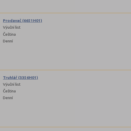
Prodavač (6651H01)
Výuční list
Čeština
Denní
Truhlář (3356H01)
Výuční list
Čeština
Denní