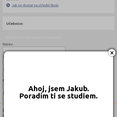
Jak se dostat na střední školu
Učebnice:
Studijní programy/obory
Nahoru
Název:
×
Typ:
Jazyk:
Forma:
Ahoj, jsem Jakub.
Zaměření:
Poradím ti se studiem.
Informační služby (7241M01)
Maturitní