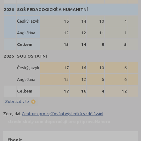
2026
SOŠ PEDAGOGICKÉ A HUMANITNÍ
Český jazyk
15
14
10
4
Angličtina
12
12
11
1
Celkem
15
14
9
5
2026
SOU OSTATNÍ
Český jazyk
17
16
10
6
Angličtina
13
12
6
6
Celkem
17
16
4
12
Zobrazit vše
Zdroj dat
Centrum pro zjišťování výsledků vzdělávání
stredniskoly.com doporučují pro přípravu
Nahoru
Ebook: