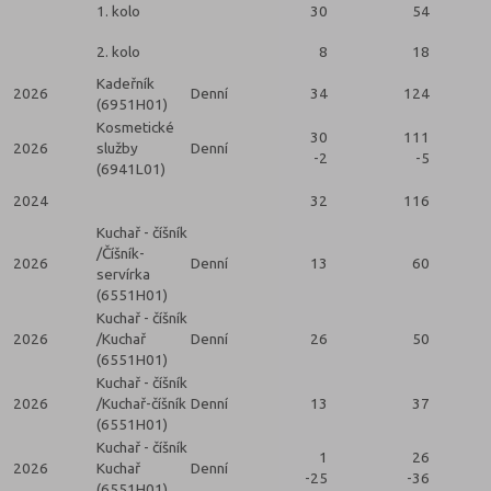
1. kolo
30
54
2. kolo
8
18
Kadeřník
2026
Denní
34
124
(6951H01)
Kosmetické
30
111
2026
služby
Denní
-2
-5
(6941L01)
2024
32
116
Kuchař - číšník
/Číšník-
2026
Denní
13
60
servírka
(6551H01)
Kuchař - číšník
2026
/Kuchař
Denní
26
50
(6551H01)
Kuchař - číšník
2026
/Kuchař-číšník
Denní
13
37
(6551H01)
Kuchař - číšník
1
26
2026
Kuchař
Denní
-25
-36
(6551H01)