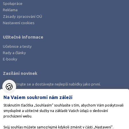
Spolupráce
Reklama
Zásady zpracování OÚ
Nastavení cookies
Užitečné informace
Učebnice a testy
Rady a články
E-booky
Zasílání novinek
🍪
Zaregistrujte se a dostávejte nejlepší nabídky jako první.
Na Vašem soukromí nám záleží
Stisknutím tlačítka „Souhlasím“ souhlasíte s tím, abychom Vám poskytovali
smysluplné a užitečné služby na základě Vašich údajů o sledování
Stáhněte si aplikaci Adresář škol
procházení webu.
Svůj souhlas můžete samozřejmě kdykoli změnit v části „Nastavení“.