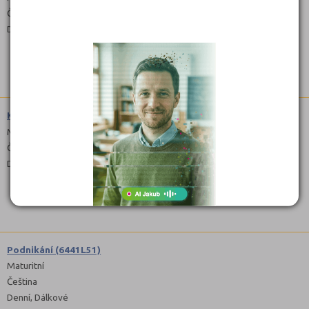
Čeština
Denní
Kosmetické služby (6941L01)
Maturitní
Čeština
Denní
Podnikání (6441L51)
Maturitní
Čeština
Denní, Dálkové