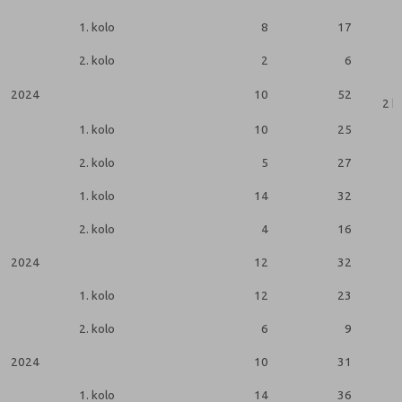
1. kolo
8
17
2. kolo
2
6
2024
10
52
2 k
1. kolo
10
25
2. kolo
5
27
1. kolo
14
32
2. kolo
4
16
2024
12
32
1. kolo
12
23
2. kolo
6
9
2024
10
31
1. kolo
14
36