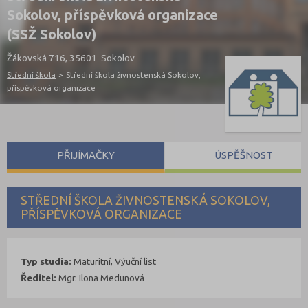
Sokolov, příspěvková organizace
(SSŽ Sokolov)
Žákovská 716, 35601 Sokolov
Střední škola
>
Střední škola živnostenská Sokolov,
příspěvková organizace
PŘIJÍMAČKY
ÚSPĚŠNOST
STŘEDNÍ ŠKOLA ŽIVNOSTENSKÁ SOKOLOV,
PŘÍSPĚVKOVÁ ORGANIZACE
Typ studia:
Maturitní, Výuční list
Ředitel:
Mgr. Ilona Medunová