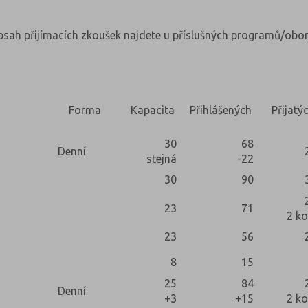
obsah přijímacích zkoušek najdete u příslušných programů/obor
Forma
Kapacita
Přihlášených
Přijatý
30
68
Denní
stejná
-22
30
90
23
71
2 ko
23
56
8
15
25
84
Denní
+3
+15
2 ko