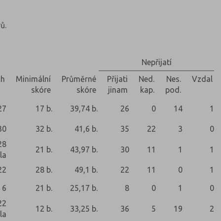
ů.
Nepřijatí
ch
Minimální
Průměrné
Přijati
Ned.
Nes.
Vzdal
skóre
skóre
jinam
kap.
pod.
27
17 b.
39,74 b.
26
0
14
1
30
32 b.
41,6 b.
35
22
3
0
28
21 b.
43,97 b.
30
11
1
1
la
22
28 b.
49,1 b.
22
11
0
1
6
21 b.
25,17 b.
8
0
1
0
22
12 b.
33,25 b.
36
5
19
2
la