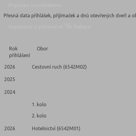
Přijímací řízení
Nahoru
Přesná data přihlášek, přijímaček a dnů otevřených dveří a 
Úspěšnost u přijímaček
Nahoru
Rok
Obor
přihlášení
2026
Cestovní ruch (6542M02)
2025
2024
1. kolo
2. kolo
2026
Hotelnictví (6542M01)