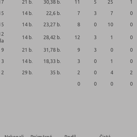
17
21 b.
30,38 b.
11
5
25
1
15
14 b.
22,6 b.
7
3
7
0
15
14 b.
23,27 b.
8
0
10
0
12
14 b.
28,42 b.
12
3
1
0
la
9
21 b.
31,78 b.
9
3
0
0
3
14 b.
18,33 b.
3
0
1
0
2
29 b.
35 b.
2
0
4
2
0
0
0
0
Nekonali
Prúměrné
Podíl
Čistá