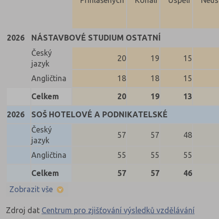
2026
NÁSTAVBOVÉ STUDIUM OSTATNÍ
Český
20
19
15
jazyk
Angličtina
18
18
15
Celkem
20
19
13
2026
SOŠ HOTELOVÉ A PODNIKATELSKÉ
Český
57
57
48
jazyk
Angličtina
55
55
55
Celkem
57
57
46
Zobrazit vše
Zdroj dat
Centrum pro zjišťování výsledků vzdělávání