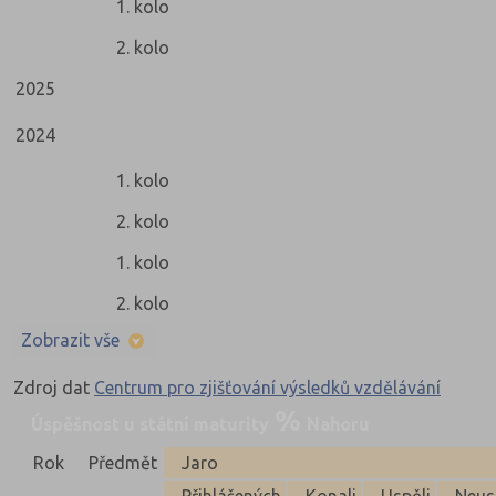
1. kolo
2. kolo
2025
2024
1. kolo
2. kolo
1. kolo
2. kolo
Zobrazit vše
Zdroj dat
Centrum pro zjišťování výsledků vzdělávání
Úspěšnost u státní maturity
Nahoru
Rok
Předmět
Jaro
Přihlášených
Konali
Uspěli
Neus