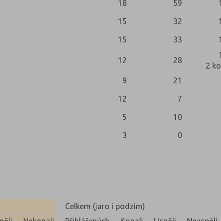
18
59
15
32
15
33
12
28
2 ko
9
21
12
7
5
10
3
0
Celkem (jaro i podzim)
pěli
Nekonali
Přihlášených
Konali
Uspěli
Neuspěli