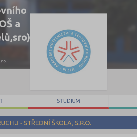
ovního
SOŠ a
lů,sro)
r.o.
T
STUDIUM
CHU - STŘEDNÍ ŠKOLA, S.R.O.