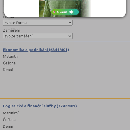
Jazyk:
Forma:
Zaměření:
Ekonomika a podnikání (6341M01)
Maturitní
Čeština
Denní
Logistické a finanční služby (3742M01)
Maturitní
Čeština
Denní