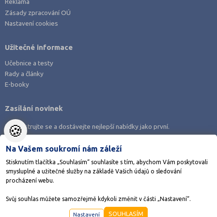
Reklama
Zásady zpracování OÚ
Nastavení cookies
Užitečné informace
Učebnice a testy
Rady a články
E-booky
Zasílání novinek
🍪
Zaregistrujte se a dostávejte nejlepší nabídky jako první.
Na Vašem soukromí nám záleží
Stisknutím tlačítka „Souhlasím“ souhlasíte s tím, abychom Vám poskytovali
smysluplné a užitečné služby na základě Vašich údajů o sledování
Stáhněte si aplikaci Adresář škol
procházení webu.
Svůj souhlas můžete samozřejmě kdykoli změnit v části „Nastavení“.
©1998-2026
AMOS KamPoMaturite.cz
, s.r.o., stránky vytvořilo
Anawe
SOUHLASÍM
Nastavení