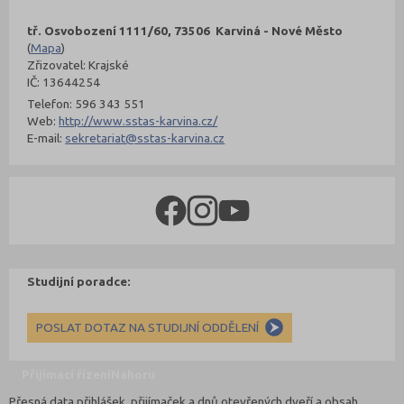
tř. Osvobození 1111/60, 73506 Karviná - Nové Město
(
Mapa
)
Zřizovatel: Krajské
IČ: 13644254
Telefon: 596 343 551
Web:
http://www.sstas-karvina.cz/
E-mail:
sekretariat@sstas-karvina.cz
Studijní poradce:
POSLAT DOTAZ NA STUDIJNÍ ODDĚLENÍ
Přijímací řízení
Nahoru
Přesná data přihlášek, přijímaček a dnů otevřených dveří a obsah