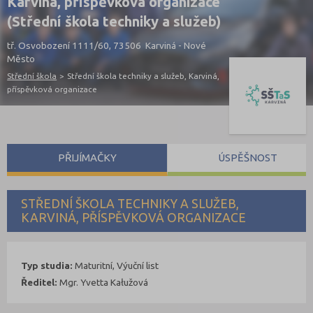
Karviná, příspěvková organizace
(Střední škola techniky a služeb)
tř. Osvobození 1111/60, 73506 Karviná - Nové
Město
Střední škola
>
Střední škola techniky a služeb, Karviná,
příspěvková organizace
PŘIJÍMAČKY
ÚSPĚŠNOST
STŘEDNÍ ŠKOLA TECHNIKY A SLUŽEB,
KARVINÁ, PŘÍSPĚVKOVÁ ORGANIZACE
Typ studia:
Maturitní, Výuční list
Ředitel:
Mgr. Yvetta Kałužová