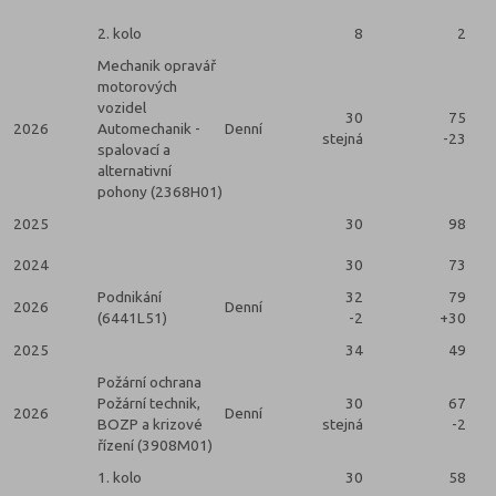
2. kolo
8
2
Mechanik opravář
motorových
vozidel
30
75
2026
Automechanik -
Denní
stejná
-23
spalovací a
alternativní
pohony (2368H01)
2025
30
98
2024
30
73
Podnikání
32
79
2026
Denní
(6441L51)
-2
+30
2025
34
49
Požární ochrana
Požární technik,
30
67
2026
Denní
BOZP a krizové
stejná
-2
řízení (3908M01)
1. kolo
30
58