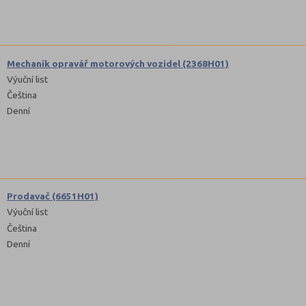
Mechanik opravář motorových vozidel (2368H01)
Výuční list
Čeština
Denní
Prodavač (6651H01)
Výuční list
Čeština
Denní