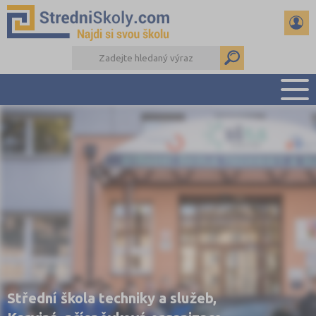
PŘEHLED ŠKOL
PŘÍPRAVA NA PŘIJÍMAČKY
DŮLEŽITÉ TERMÍNY
REFERÁTY A SEMINÁRKY
DALŠÍ DRUHY ŠKOL
Střední škola techniky a služeb,