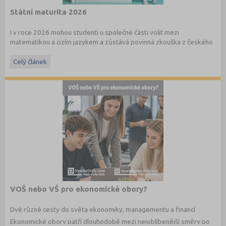
Státní maturita 2026
I v roce 2026 mohou studenti u společné části volit mezi
matematikou a cizím jazykem a zůstává povinná zkouška z českého
jazyka a literatury. Stáhněte si zdarma
e-book
s podrobnými
informacemi.
Celý článek
VOŠ nebo VŠ pro ekonomické obory?
Dvě různé cesty do světa ekonomiky, managementu a financí
Ekonomické obory patří dlouhodobě mezi nejoblíbenější směry po