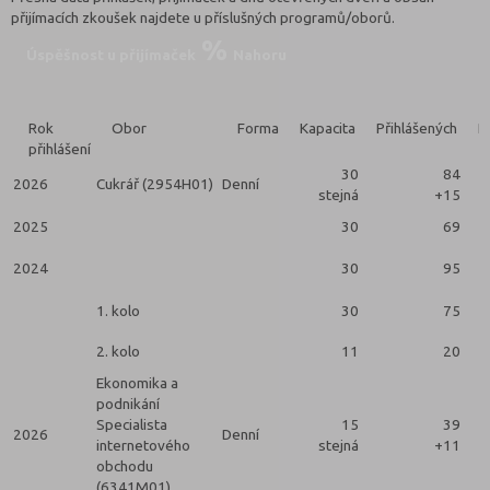
přijímacích zkoušek najdete u příslušných programů/oborů.
Úspěšnost u přijímaček
Nahoru
Rok
Obor
Forma
Kapacita
Přihlášených
P
přihlášení
30
84
2026
Cukrář (2954H01)
Denní
stejná
+15
2025
30
69
2024
30
95
1. kolo
30
75
2. kolo
11
20
Ekonomika a
podnikání
Specialista
15
39
2026
Denní
internetového
stejná
+11
obchodu
(6341M01)