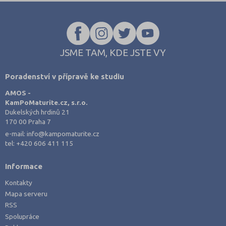
s opakováním začít, a hledají materiály, které jsou strukturované a
jdou rovnou k věci.
JSME TAM, KDE JSTE VY
Poradenství v přípravě ke studiu
AMOS -
KamPoMaturite.cz, s.r.o.
Dukelských hrdinů 21
170 00 Praha 7
e-mail:
info@kampomaturite.cz
tel:
+420 606 411 115
Informace
Kontakty
Mapa serveru
RSS
Spolupráce