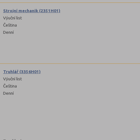
Strojní mechanik (2351H01)
Výuční list
Čeština
Denní
Truhlář (3356H01)
Výuční list
Čeština
Denní