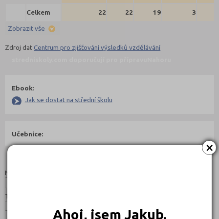
Celkem
22
22
19
3
Zobrazit vše
Zdroj dat
Centrum pro zjišťování výsledků vzdělávání
stredniskoly.com doporučují pro přípravu
Nahoru
Ebook:
Jak se dostat na střední školu
Učebnice:
×
Studijní programy/obory
Nahoru
Název:
Typ:
Ahoj, jsem Jakub.
Jazyk: