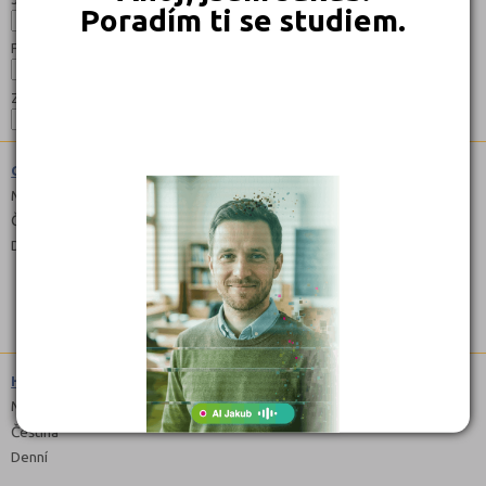
Poradím ti se studiem.
Forma:
Zaměření:
Cestovní ruch (6542M02)
Maturitní
Čeština
Denní
Hotelnictví (6542M01)
Maturitní
Čeština
Denní