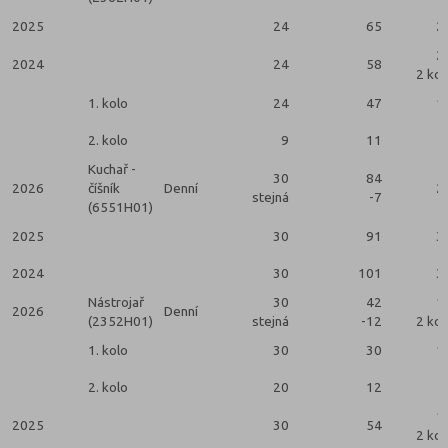
2025
24
65
2
2
2024
24
58
2 kol
1. kolo
24
47
1
2. kolo
9
11
Kuchař -
30
84
2026
číšník
Denní
2
stejná
-7
(6551H01)
2025
30
91
3
2024
30
101
3
Nástrojař
30
42
1
2026
Denní
(2352H01)
stejná
-12
2 kol
1. kolo
30
30
1
2. kolo
20
12
1
2025
30
54
2 kol