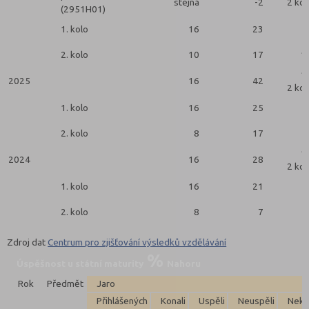
stejná
-2
2 kol
(2951H01)
1. kolo
16
23
2. kolo
10
17
1
1
2025
16
42
2 kol
1. kolo
16
25
2. kolo
8
17
1
2024
16
28
2 kol
1. kolo
16
21
2. kolo
8
7
Zdroj dat
Centrum pro zjišťování výsledků vzdělávání
Úspěšnost u státní maturity
Nahoru
Rok
Předmět
Jaro
Přihlášených
Konali
Uspěli
Neuspěli
Neko