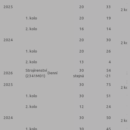
1
2025
20
33
2 kol
1. kolo
20
19
2. kolo
16
14
2024
20
30
2 kol
1. kolo
20
26
2. kolo
13
4
Strojírenství
30
54
2026
Denní
2
(2341M01)
stejná
-21
3
2025
30
75
2 kol
1. kolo
30
51
1
2. kolo
12
24
1
1
2024
30
50
2 kol
1. kolo
30
45
1