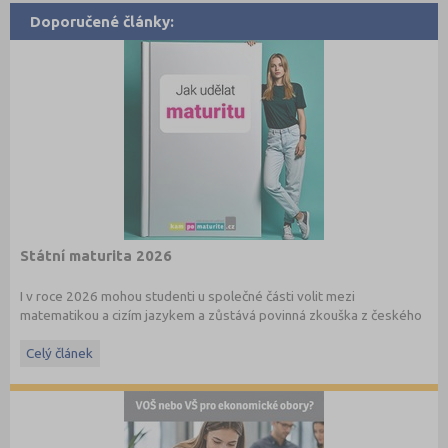
Doporučené články:
Státní maturita 2026
I v roce 2026 mohou studenti u společné části volit mezi
matematikou a cizím jazykem a zůstává povinná zkouška z českého
jazyka a literatury. Stáhněte si zdarma
e-book
s podrobnými
informacemi.
Celý článek