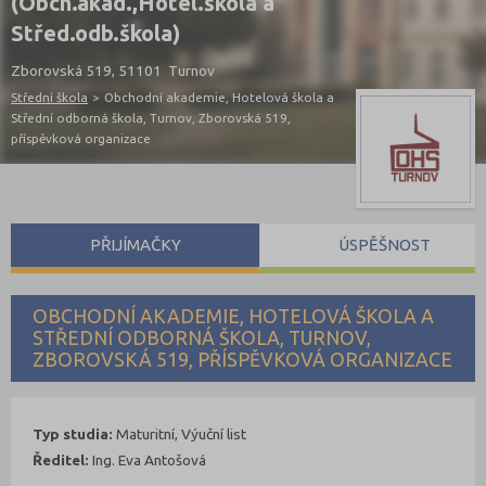
(Obch.akad.,Hotel.škola a
Střed.odb.škola)
Zborovská 519, 51101 Turnov
Střední škola
>
Obchodní akademie, Hotelová škola a
Střední odborná škola, Turnov, Zborovská 519,
příspěvková organizace
PŘIJÍMAČKY
ÚSPĚŠNOST
OBCHODNÍ AKADEMIE, HOTELOVÁ ŠKOLA A
STŘEDNÍ ODBORNÁ ŠKOLA, TURNOV,
ZBOROVSKÁ 519, PŘÍSPĚVKOVÁ ORGANIZACE
Typ studia:
Maturitní, Výuční list
Ředitel:
Ing. Eva Antošová