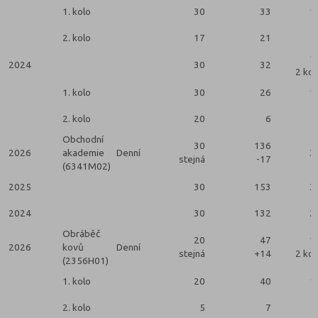
1. kolo
30
33
1
2. kolo
17
21
1
2024
30
32
2 kol
1. kolo
30
26
1
2. kolo
20
6
Obchodní
30
136
2026
akademie
Denní
3
stejná
-17
(6341M02)
2025
30
153
3
2024
30
132
2
Obráběč
20
47
1
2026
kovů
Denní
stejná
+14
2 kol
(2356H01)
1. kolo
20
40
1
2. kolo
5
7