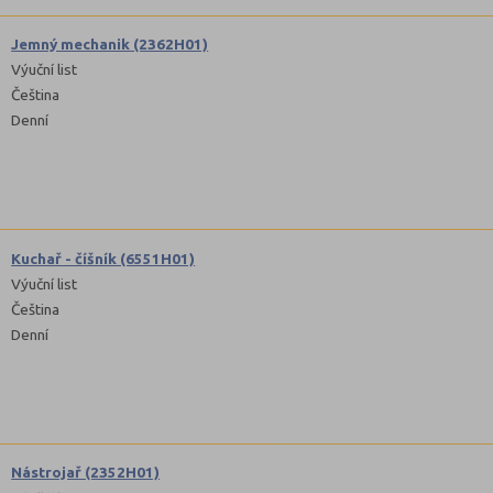
Jemný mechanik (2362H01)
Výuční list
Čeština
Denní
Kuchař - číšník (6551H01)
Výuční list
Čeština
Denní
Nástrojař (2352H01)