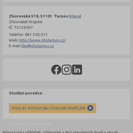
Zborovská 519, 51101 Turnov
(
Mapa
)
Zřizovatel: Krajské
IČ: 75129507
Telefon: 481 350 011
Web:
http://www.ohsturnov.cz/
E-mail:
thp@ohsturnov.cz
Studijní poradce:
POSLAT DOTAZ NA STUDIJNÍ ODDĚLENÍ
Přijímací řízení
Nahoru
Přesná data přihlášek, přijímaček a dnů otevřených dveří a obsah