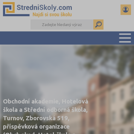
PŘEHLED ŠKOL
PŘÍPRAVA NA PŘIJÍMAČKY
DŮLEŽITÉ TERMÍNY
REFERÁTY A SEMINÁRKY
DALŠÍ DRUHY ŠKOL
Obchodní akademie, Hotelová
škola a Střední odborná škola,
Turnov, Zborovská 519,
příspěvková organizace