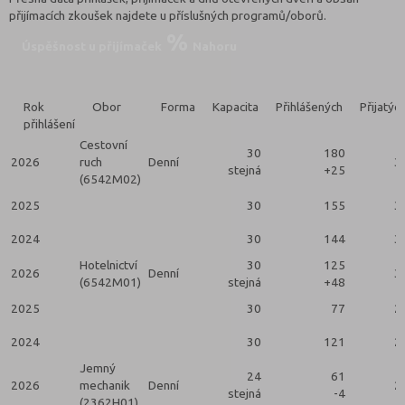
přijímacích zkoušek najdete u příslušných programů/oborů.
Úspěšnost u přijímaček
Nahoru
Rok
Obor
Forma
Kapacita
Přihlášených
Přijatýc
přihlášení
Cestovní
30
180
2026
ruch
Denní
3
stejná
+25
(6542M02)
2025
30
155
3
2024
30
144
3
Hotelnictví
30
125
2026
Denní
3
(6542M01)
stejná
+48
2025
30
77
2
2024
30
121
2
Jemný
24
61
2026
mechanik
Denní
2
stejná
-4
(2362H01)