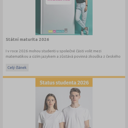
Státní maturita 2026
I v roce 2026 mohou studenti u společné části volit mezi
matematikou a cizím jazykem a zůstává povinná zkouška z českého
jazyka a literatury. Stáhněte si zdarma
e-book
s podrobnými
informacemi.
Celý článek