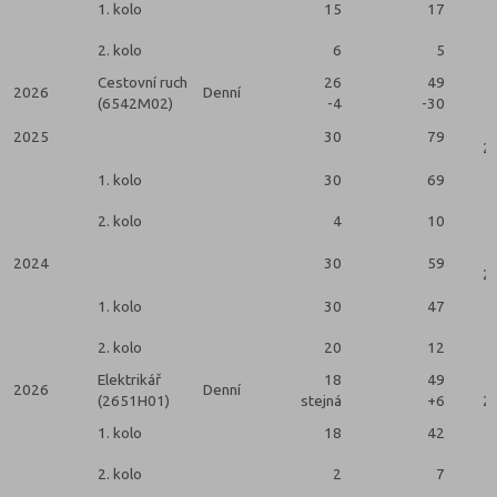
1. kolo
15
17
2. kolo
6
5
Cestovní ruch
26
49
2026
Denní
(6542M02)
-4
-30
2025
30
79
2 
1. kolo
30
69
2. kolo
4
10
2024
30
59
2 
1. kolo
30
47
2. kolo
20
12
Elektrikář
18
49
2026
Denní
(2651H01)
stejná
+6
2 
1. kolo
18
42
2. kolo
2
7