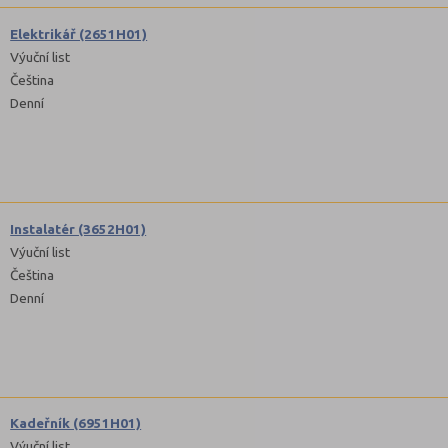
Elektrikář (2651H01)
Výuční list
Čeština
Denní
Instalatér (3652H01)
Výuční list
Čeština
Denní
Kadeřník (6951H01)
Výuční list