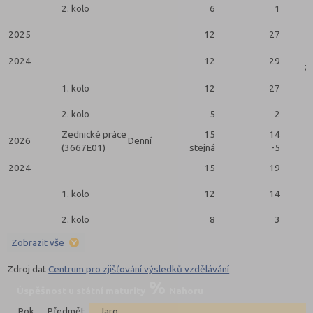
2. kolo
6
1
2025
12
27
2024
12
29
2 
1. kolo
12
27
2. kolo
5
2
Zednické práce
15
14
2026
Denní
(3667E01)
stejná
-5
2024
15
19
1. kolo
12
14
2. kolo
8
3
Zobrazit vše
Zdroj dat
Centrum pro zjišťování výsledků vzdělávání
Úspěšnost u státní maturity
Nahoru
Rok
Předmět
Jaro