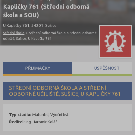
Kapličky 761 (Střední odborná
škola a SOU)
U Kapličky 761, 34201 Sušice
Střední škola
>
Střední odborná škola a Střední odborné
učiliště, Sušice, U Kapličky 761
PŘIJÍMAČKY
ÚSPĚŠNOST
STŘEDNÍ ODBORNÁ ŠKOLA A STŘEDNÍ
ODBORNÉ UČILIŠTĚ, SUŠICE, U KAPLIČKY 761
Typ studia:
Maturitní, Výuční list
Ředitel:
Ing. Jaromír Kolář