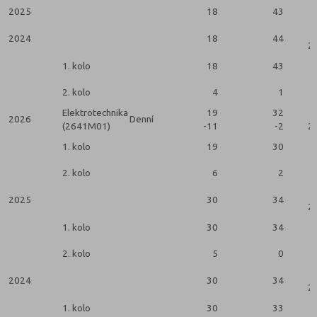
2025
18
43
2024
18
44
2 
1. kolo
18
43
2. kolo
4
1
Elektrotechnika
19
32
2026
Denní
(2641M01)
-11
-2
2 
1. kolo
19
30
2. kolo
6
2
2025
30
34
2 
1. kolo
30
34
2. kolo
5
0
2024
30
34
2 
1. kolo
30
33