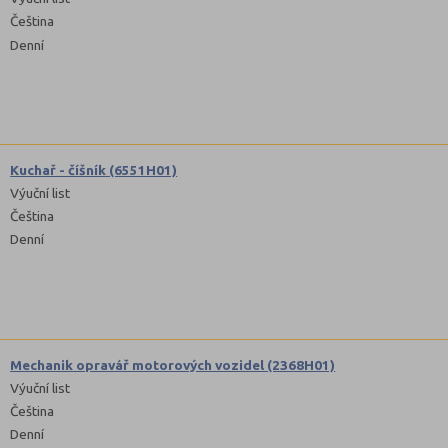
Čeština
Denní
Kuchař - číšník (6551H01)
Výuční list
Čeština
Denní
Mechanik opravář motorových vozidel (2368H01)
Výuční list
Čeština
Denní