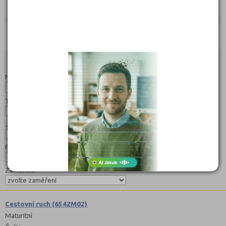
Jak se dostat na střední školu
Učebnice:
Studijní programy/obory
Nahoru
Název:
Typ:
Jazyk:
Forma:
Zaměření:
Cestovní ruch (6542M02)
Maturitní