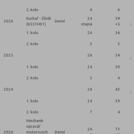
2. kolo
4
6
Kuchař - číšník
24
39
2026
Denní
(6551H01)
stejná
+5
2 
1. kolo
24
36
2. kolo
3
3
2025
24
34
2 
1. kolo
24
30
2. kolo
5
4
2024
24
43
2 
1. kolo
24
39
2. kolo
7
4
Mechanik
opravář
24
73
2026
motorových
Denní