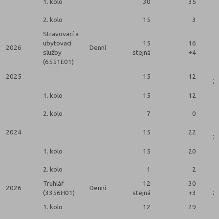
1. kolo
30
35
2. kolo
15
3
Stravovací a
ubytovací
15
16
2026
Denní
služby
stejná
+4
(6551E01)
2025
15
12
2 
1. kolo
15
12
2. kolo
7
0
2024
15
22
2 
1. kolo
15
20
2. kolo
1
2
Truhlář
12
30
2026
Denní
(3356H01)
stejná
+3
2 
1. kolo
12
29