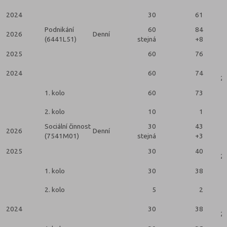
2024
30
61
Podnikání
60
84
2026
Denní
(6441L51)
stejná
+8
2025
60
76
2024
60
74
2 
1. kolo
60
73
2. kolo
10
1
Sociální činnost
30
43
2026
Denní
(7541M01)
stejná
+3
2025
30
40
2 
1. kolo
30
38
2. kolo
5
2
2024
30
38
2 