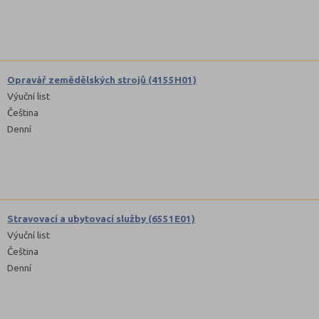
Opravář zemědělských strojů (4155H01)
Výuční list
Čeština
Denní
Stravovací a ubytovací služby (6551E01)
Výuční list
Čeština
Denní