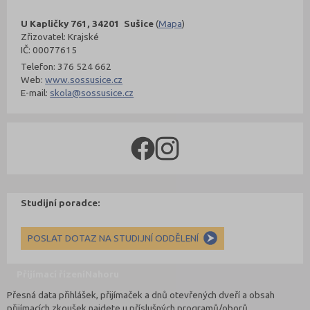
U Kapličky 761, 34201 Sušice
(
Mapa
)
Zřizovatel: Krajské
IČ: 00077615
Telefon: 376 524 662
Web:
www.sossusice.cz
E-mail:
skola@sossusice.cz
Studijní poradce:
POSLAT DOTAZ NA STUDIJNÍ ODDĚLENÍ
Přijímací řízení
Nahoru
Přesná data přihlášek, přijímaček a dnů otevřených dveří a obsah
přijímacích zkoušek najdete u příslušných programů/oborů.