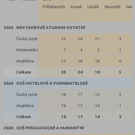
Přihlášených
Konali
Uspěli
Neuspěli
Neko
2026
NÁSTAVBOVÉ STUDIUM OSTATNÍ
Český jazyk
33
24
21
3
Matematika
7
4
3
1
Angličtina
23
18
18
0
Celkem
33
24
19
5
2026
SOŠ HOTELOVÉ A PODNIKATELSKÉ
Český jazyk
18
17
15
2
Angličtina
16
15
14
1
Celkem
18
17
14
3
2026
SOŠ PEDAGOGICKÉ A HUMANITNÍ