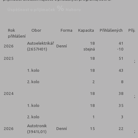
Úspěšnost u přijímaček
Nahoru
Rok
Obor
Forma
Kapacita
Přihlášených
Přija
přihlášení
Autoelektrikář
18
41
2026
Denní
(2657H01)
stejná
-10
2025
18
51
2 
1. kolo
18
43
2. kolo
2
8
2024
18
38
2 
1. kolo
18
35
2. kolo
1
3
Autotronik
2026
Denní
15
22
(3941L01)
2 