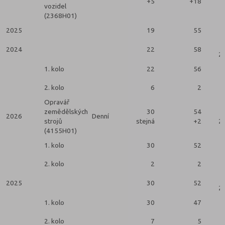
+5
+18
vozidel
(2368H01)
2025
19
55
2024
22
58
2 
1. kolo
22
56
2. kolo
6
2
Opravář
zemědělských
30
54
2026
Denní
strojů
stejná
+2
2 
(4155H01)
1. kolo
30
52
2. kolo
2
2
2025
30
52
2 
1. kolo
30
47
2. kolo
7
5