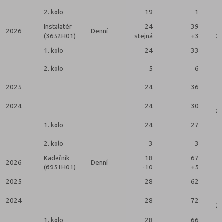
2. kolo
19
1
Instalatér
24
39
2026
Denní
(3652H01)
stejná
+3
2 
1. kolo
24
33
2. kolo
5
6
2025
24
36
2024
24
30
2 
1. kolo
24
27
2. kolo
3
3
Kadeřník
18
67
2026
Denní
(6951H01)
-10
+5
2025
28
62
2024
28
72
2 
1. kolo
28
66