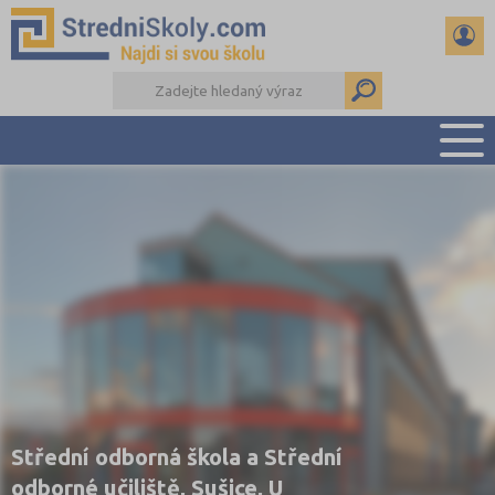
PŘEHLED ŠKOL
PŘÍPRAVA NA PŘIJÍMAČKY
DŮLEŽITÉ TERMÍNY
REFERÁTY A SEMINÁRKY
DALŠÍ DRUHY ŠKOL
Střední odborná škola a Střední
odborné učiliště, Sušice, U