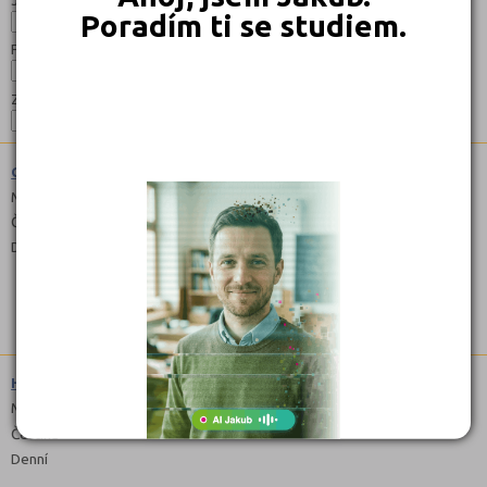
Poradím ti se studiem.
Forma:
Zaměření:
Gastronomie (6541L51)
Maturitní
Čeština
Denní, Dálkové
Hotelnictví (6542M01)
Maturitní
Čeština
Denní