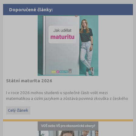
Doporučené články:
Státní maturita 2026
I v roce 2026 mohou studenti u společné části volit mezi
matematikou a cizím jazykem a zůstává povinná zkouška z českého
jazyka a literatury. Stáhněte si zdarma
e-book
s podrobnými
informacemi.
Celý článek