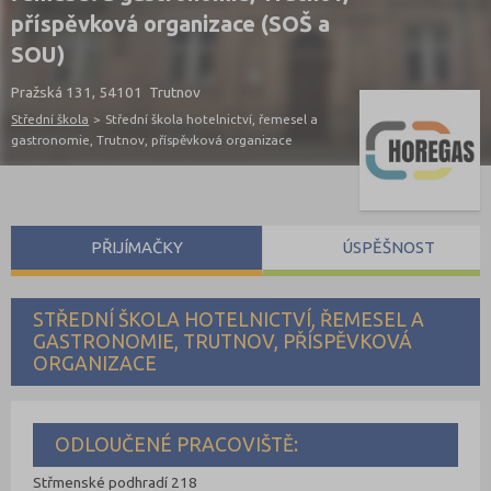
příspěvková organizace (SOŠ a
SOU)
Pražská 131, 54101 Trutnov
Střední škola
>
Střední škola hotelnictví, řemesel a
gastronomie, Trutnov, příspěvková organizace
PŘIJÍMAČKY
ÚSPĚŠNOST
STŘEDNÍ ŠKOLA HOTELNICTVÍ, ŘEMESEL A
GASTRONOMIE, TRUTNOV, PŘÍSPĚVKOVÁ
ORGANIZACE
ODLOUČENÉ PRACOVIŠTĚ:
Střmenské podhradí 218