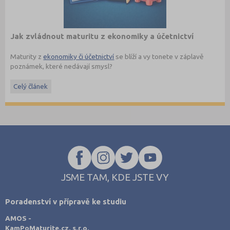
Jak zvládnout maturitu z ekonomiky a účetnictví
Maturity z
ekonomiky či účetnictví
se blíží a vy tonete v záplavě
poznámek, které nedávají smysl?
Maturita ověřuje, jestli student rozumí základním ekonomickým
Celý článek
pojmům a umí je vysvětlit v souvislostech. Nejde jen o naučení
definic nazpaměť, ale hlavně o to, aby dokázal popsat, jak funguje
trh, podnik, bankovnictví nebo daňová soustava.
Právě šíře okruhů bývá důvodem, proč studenti často nevědí, kde
s opakováním začít, a hledají materiály, které jsou strukturované a
jdou rovnou k věci.
JSME TAM, KDE JSTE VY
Poradenství v přípravě ke studiu
AMOS -
KamPoMaturite.cz, s.r.o.