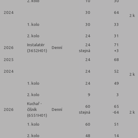
2. kolo
10
30
2024
30
64
2 ko
1. kolo
30
33
2. kolo
24
31
Instalatér
24
71
2026
Denní
(3652H01)
stejná
+3
2025
24
68
2024
24
52
2 ko
1. kolo
24
49
2. kolo
9
3
Kuchař -
60
65
2026
číšník
Denní
stejná
-64
2 ko
(6551H01)
1. kolo
60
51
2. kolo
48
14