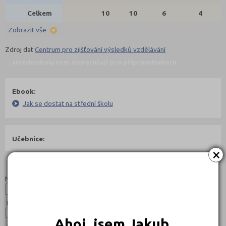
Celkem
10
10
6
4
Zobrazit vše
Zdroj dat
Centrum pro zjišťování výsledků vzdělávání
stredniskoly.com doporučují pro přípravu
Nahoru
Ebook:
Jak se dostat na střední školu
Učebnice:
×
Studijní programy/obory
Nahoru
Název:
Typ:
Ahoj, jsem Jakub.
Jazyk: