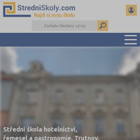
PŘEHLED ŠKOL
PŘÍPRAVA NA PŘIJÍMAČKY
DŮLEŽITÉ TERMÍNY
REFERÁTY A SEMINÁRKY
DALŠÍ DRUHY ŠKOL
Střední škola hotelnictví,
řemesel a gastronomie, Trutnov,