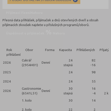
Přijímací řízení
Nahoru
Přesná data přihlášek, přijímaček a dnů otevřených dveří a obsah
přijímacích zkoušek najdete u příslušných programů/oborů.
Úspěšnost u přijímaček
Nahoru
Rok
Obor
Forma
Kapacita
Přihlášených
Přijatýc
přihlášení
Cukrář
24
82
2026
Denní
(2954H01)
stejná
-16
2025
24
98
2024
24
55
Gastronomie
30
16
2026
Denní
(6541L51)
stejná
-4
2 ko
1. kolo
30
14
2. kolo
22
2