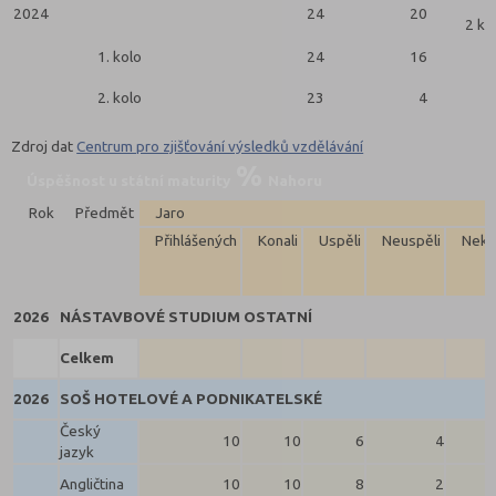
2024
24
20
2 ko
1. kolo
24
16
2. kolo
23
4
Zdroj dat
Centrum pro zjišťování výsledků vzdělávání
Úspěšnost u státní maturity
Nahoru
Rok
Předmět
Jaro
Přihlášených
Konali
Uspěli
Neuspěli
Neko
2026
NÁSTAVBOVÉ STUDIUM OSTATNÍ
Celkem
2026
SOŠ HOTELOVÉ A PODNIKATELSKÉ
Český
10
10
6
4
jazyk
Angličtina
10
10
8
2