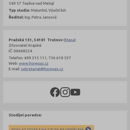
549 57 Teplice nad Metují
Typ studia:
Maturitní, Výuční list
Ředitel:
Ing. Petra Jansová
Pražská 131, 54101 Trutnov
(
Mapa
)
Zřizovatel: Krajské
IČ: 06668224
Telefon: 499 315 111, 736 619 537
Web:
www.horegas.cz
E-mail:
sekretariat@horegas.cz
Studijní poradce:
POSLAT DOTAZ NA STUDIJNÍ ODDĚLENÍ