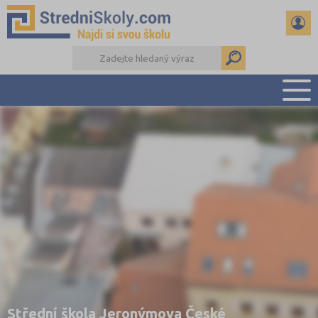
PŘEHLED ŠKOL
PŘÍPRAVA NA PŘIJÍMAČKY
DŮLEŽITÉ TERMÍNY
REFERÁTY A SEMINÁRKY
DALŠÍ DRUHY ŠKOL
Střední škola Jeronýmova České