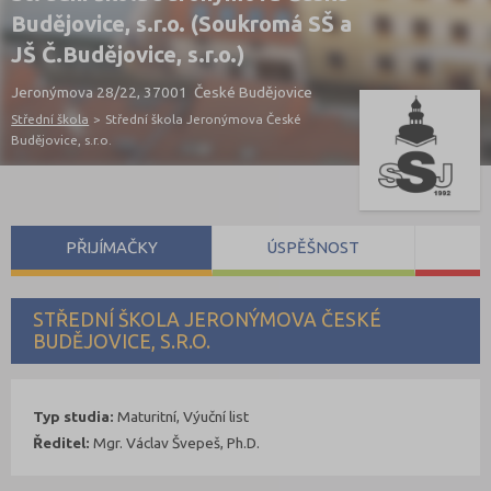
Budějovice, s.r.o. (Soukromá SŠ a
JŠ Č.Budějovice, s.r.o.)
Jeronýmova 28/22, 37001 České Budějovice
Střední škola
>
Střední škola Jeronýmova České
Budějovice, s.r.o.
PŘIJÍMAČKY
ÚSPĚŠNOST
S
STŘEDNÍ ŠKOLA JERONÝMOVA ČESKÉ
BUDĚJOVICE, S.R.O.
Typ studia:
Maturitní, Výuční list
Ředitel:
Mgr. Václav Švepeš, Ph.D.