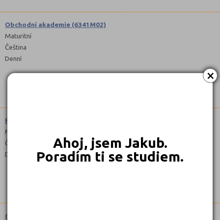
Obchodní akademie (6341M02)
Maturitní
Čeština
Denní
×
Podnikání (6441L51)
Maturitní
Ahoj, jsem Jakub.
Čeština
Poradím ti se studiem.
Denní, Dálkové
Cukrář (2954H01)