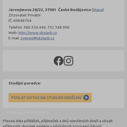
Jeronýmova 28/22, 37001 České Budějovice
(
Mapa
)
Zřizovatel: Privátní
IČ: 60646764
Telefon: 386 354 440, 732 348 990
Web:
http://www.skolacb.cz
E-mail:
svepes@skolacb.cz
Studijní poradce:
POSLAT DOTAZ NA STUDIJNÍ ODDĚLENÍ
Přijímací řízení
Nahoru
Přesná data přihlášek, přijímaček a dnů otevřených dveří a obsah
přijímacích zkoušek najdete u příslušných programů/oborů.