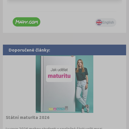
Doporučené články:
Státní maturita 2026
I v roce 2026 mohou studenti u společné části volit mezi