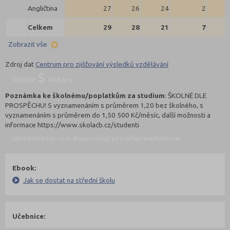
Angličtina
27
26
24
2
Celkem
29
28
21
7
Zobrazit vše
Zdroj dat
Centrum pro zjišťování výsledků vzdělávání
Školné
Nahoru
Poznámka ke školnému/poplatkům za studium
: ŠKOLNÉ DLE
PROSPĚCHU! S vyznamenáním s průměrem 1,20 bez školného, s
vyznamenáním s průměrem do 1,50 500 Kč/měsíc, další možnosti a
informace https://www.skolacb.cz/studenti
stredniskoly.com doporučují pro přípravu
Nahoru
Ebook:
Jak se dostat na střední školu
Učebnice: