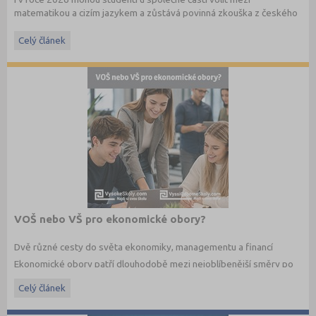
matematikou a cizím jazykem a zůstává povinná zkouška z českého
jazyka a literatury. Stáhněte si zdarma
e-book
s podrobnými
informacemi.
Celý článek
VOŠ nebo VŠ pro ekonomické obory?
Dvě různé cesty do světa ekonomiky, managementu a financí
Ekonomické obory patří dlouhodobě mezi nejoblíbenější směry po
maturitě. Budoucí studenti dnes ale nestojí jen před otázkou co
Celý článek
studovat, ale také jakým způsobem. Vedle vysokých škol dnes
existují i vyšší odborné školy, které nabízejí praktičtěji zaměřené