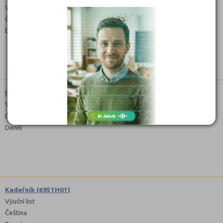
Výuční list
Čeština
Denní
Instalatér (3652H01)
Výuční list
Čeština
Denní
Kadeřník (6951H01)
Výuční list
Čeština