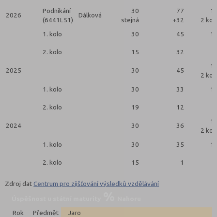
Podnikání
30
77
1
2026
Dálková
(6441L51)
stejná
+32
2 kol
1. kolo
30
45
1
2. kolo
15
32
1
2025
30
45
2 kol
1. kolo
30
33
1
2. kolo
19
12
1
2024
30
36
2 kol
1. kolo
30
35
1
2. kolo
15
1
Zdroj dat
Centrum pro zjišťování výsledků vzdělávání
Úspěšnost u státní maturity
Nahoru
Rok
Předmět
Jaro