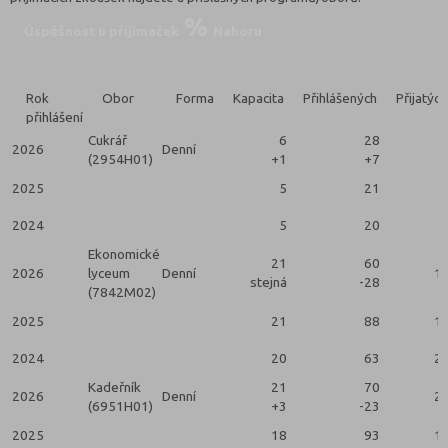
Úspěšnost u přijímaček
Nahoru
Rok
Obor
Forma
Kapacita
Přihlášených
Přijatých
přihlášení
Cukrář
6
28
2026
Denní
(2954H01)
+1
+7
2025
5
21
2024
5
20
Ekonomické
21
60
2026
lyceum
Denní
1
stejná
-28
(7842M02)
2025
21
88
1
2024
20
63
2
Kadeřník
21
70
2026
Denní
2
(6951H01)
+3
-23
2025
18
93
1