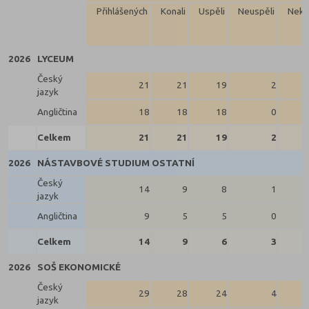
Přihlášených
Konali
Uspěli
Neuspěli
Neko
2026
LYCEUM
Český
21
21
19
2
jazyk
Angličtina
18
18
18
0
Celkem
21
21
19
2
2026
NÁSTAVBOVÉ STUDIUM OSTATNÍ
Český
14
9
8
1
jazyk
Angličtina
9
5
5
0
Celkem
14
9
6
3
2026
SOŠ EKONOMICKÉ
Český
29
28
24
4
jazyk