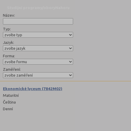
Studijní programy/obory
Nahoru
Název:
Typ:
Jazyk:
Forma:
Zaměření:
Ekonomické lyceum (7842M02)
Maturitní
Čeština
Denní