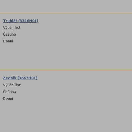
Truhlář (3356H01)
Výuční list
Čeština
Denní
Zedník (3667H01)
Výuční list
Čeština
Denní