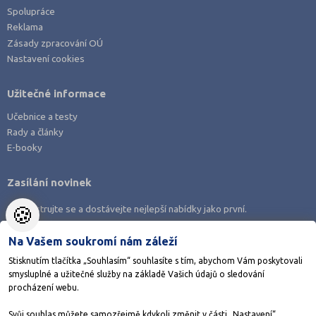
Spolupráce
Reklama
Zásady zpracování OÚ
Nastavení cookies
Užitečné informace
Učebnice a testy
Rady a články
E-booky
Zasílání novinek
🍪
Zaregistrujte se a dostávejte nejlepší nabídky jako první.
Na Vašem soukromí nám záleží
Stisknutím tlačítka „Souhlasím“ souhlasíte s tím, abychom Vám poskytovali
smysluplné a užitečné služby na základě Vašich údajů o sledování
Stáhněte si aplikaci Adresář škol
procházení webu.
Svůj souhlas můžete samozřejmě kdykoli změnit v části „Nastavení“.