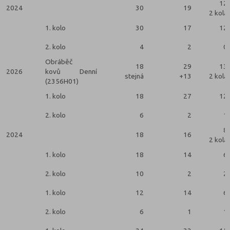
12
2024
30
19
2 kola
1. kolo
30
17
12
2. kolo
4
2
0
Obráběč
18
29
13
2026
kovů
Denní
stejná
+13
2 kola
(2356H01)
1. kolo
18
27
12
2. kolo
6
2
1
8
2024
18
16
2 kola
1. kolo
18
14
6
2. kolo
10
2
2
1. kolo
12
14
6
2. kolo
6
1
1