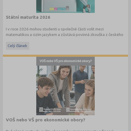
Státní maturita 2026
I v roce 2026 mohou studenti u společné části volit mezi
matematikou a cizím jazykem a zůstává povinná zkouška z českého
jazyka a literatury. Stáhněte si zdarma
e-book
s podrobnými
informacemi.
Celý článek
VOŠ nebo VŠ pro ekonomické obory?