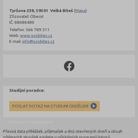
Tyršova 239, 59501 Velká Bíteš
(
Mapa
)
Zřizovatel: Obecní
IČ: 68686480
Telefon: 566 789 511
Web:
www.sosbites.cz
E-mail:
info@sosbites.cz
Studijní poradce:
POSLAT DOTAZ NA STUDIJNÍ ODDĚLENÍ
Přijímací řízení
Nahoru
Přesná data přihlášek, přijímaček a dnů otevřených dveří a obsah
přijímacích zkoušek najdete u příslušných programů/oborů.