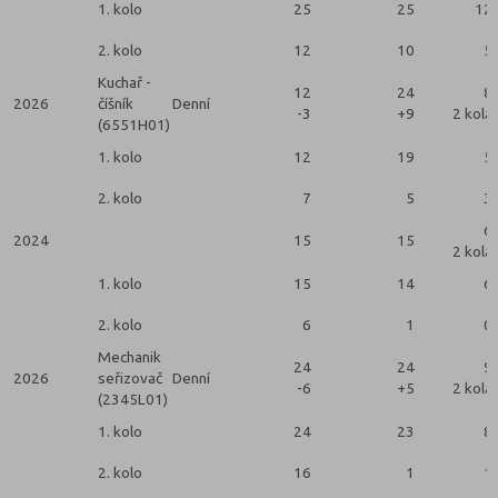
1. kolo
25
25
12
2. kolo
12
10
5
Kuchař -
12
24
8
2026
číšník
Denní
-3
+9
2 kola
(6551H01)
1. kolo
12
19
5
2. kolo
7
5
3
6
2024
15
15
2 kola
1. kolo
15
14
6
2. kolo
6
1
0
Mechanik
24
24
9
2026
seřizovač
Denní
-6
+5
2 kola
(2345L01)
1. kolo
24
23
8
2. kolo
16
1
1