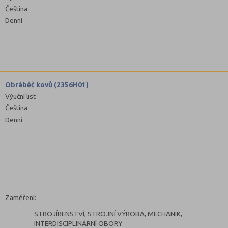
Čeština
Denní
Obráběč kovů (2356H01)
Výuční list
Čeština
Denní
Zaměření:
STROJÍRENSTVÍ, STROJNÍ VÝROBA, MECHANIK,
INTERDISCIPLINÁRNÍ OBORY