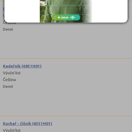
Cukrář (2954H01)
Výuční list
Čeština
Denní
Kadeřník (6951H01)
Výuční list
Čeština
Denní
Kuchař - číšník (6551H01)
Výuční list