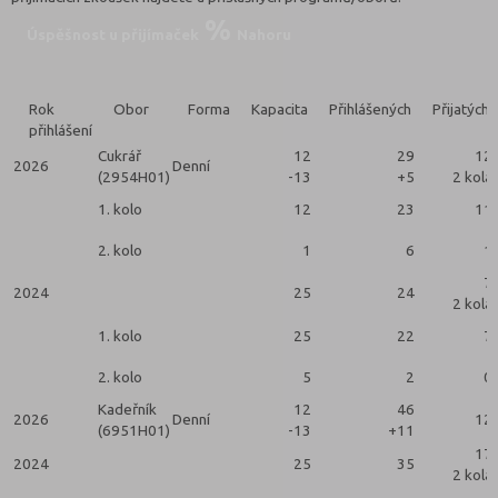
Úspěšnost u přijímaček
Nahoru
Rok
Obor
Forma
Kapacita
Přihlášených
Přijatých
přihlášení
Cukrář
12
29
12
2026
Denní
(2954H01)
-13
+5
2 kola
1. kolo
12
23
11
2. kolo
1
6
1
7
2024
25
24
2 kola
1. kolo
25
22
7
2. kolo
5
2
0
Kadeřník
12
46
2026
Denní
12
(6951H01)
-13
+11
17
2024
25
35
2 kola