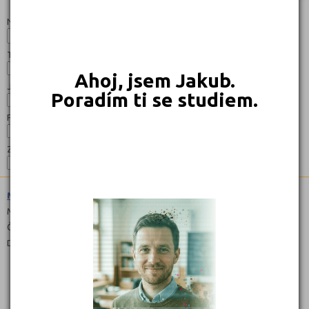
Studijní programy/obory
Nahoru
Název:
Typ:
Ahoj, jsem Jakub.
Jazyk:
Poradím ti se studiem.
Forma:
Zaměření:
Mechanik seřizovač (2345L01)
Maturitní
Čeština
Denní