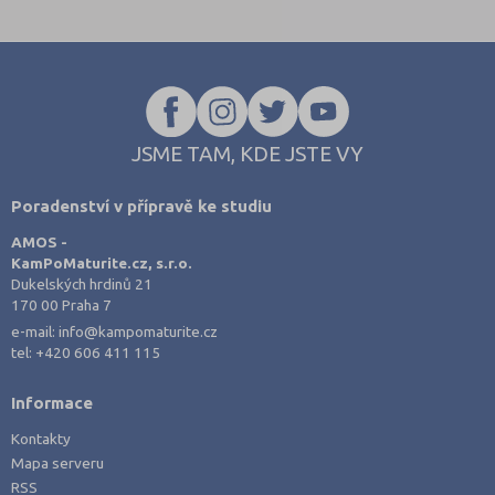
trh, podnik, bankovnictví nebo daňová soustava.
Právě šíře okruhů bývá důvodem, proč studenti často nevědí, kde
s opakováním začít, a hledají materiály, které jsou strukturované a
jdou rovnou k věci.
JSME TAM, KDE JSTE VY
Poradenství v přípravě ke studiu
AMOS -
KamPoMaturite.cz, s.r.o.
Dukelských hrdinů 21
170 00 Praha 7
e-mail:
info@kampomaturite.cz
tel:
+420 606 411 115
Informace
Kontakty
Mapa serveru
RSS