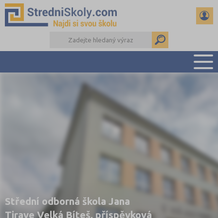
PŘEHLED ŠKOL
PŘÍPRAVA NA PŘIJÍMAČKY
DŮLEŽITÉ TERMÍNY
REFERÁTY A SEMINÁRKY
DALŠÍ DRUHY ŠKOL
Střední odborná škola Jana
Tiraye Velká Bíteš, příspěvková