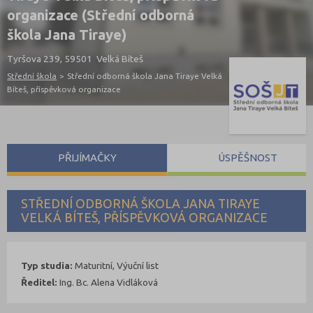
organizace (Střední odborná
škola Jana Tiraye)
Tyršova 239, 59501 Velká Bíteš
Střední škola
>
Střední odborná škola Jana Tiraye Velká
Bíteš, příspěvková organizace
PŘIJÍMAČKY
ÚSPĚŠNOST
STŘEDNÍ ODBORNÁ ŠKOLA JANA TIRAYE
VELKÁ BÍTEŠ, PŘÍSPĚVKOVÁ ORGANIZACE
Typ studia:
Maturitní, Výuční list
Ředitel:
Ing. Bc. Alena Vidláková