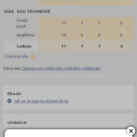
2026
SOU TECHNICKÉ
Český
11
7
7
0
jazyk
Angličtina
10
6
6
0
Celkem
11
7
7
0
Zobrazit vše
Zdroj dat
Centrum pro zjišťování výsledků vzdělávání
stredniskoly.com doporučují pro přípravu
Nahoru
Ebook:
Jak se dostat na střední školu
Učebnice:
×