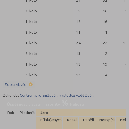
1. kolo
24
32
15
2. kolo
9
16
9
1. kolo
12
16
1
2. kolo
11
1
1
1. kolo
24
22
11
2. kolo
13
2
2
1. kolo
18
19
6
2. kolo
12
4
1
Zobrazit vše
Zdroj dat
Centrum pro zjišťování výsledků vzdělávání
Úspěšnost u státní maturity
Nahoru
Rok
Předmět
Jaro
Přihlášených
Konali
Uspěli
Neuspěli
Neko