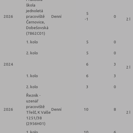
škola
jednoletá
5
2026
pracoviště
Denní
0
-1
2 k
Černovice,
Dobešovská
(7862C01)
1. kolo
5
0
2. kolo
5
0
2024
6
3
2 k
1. kolo
6
3
2. kolo
3
0
Řezník -
uzenář
pracoviště
2026
Denní
10
8
Třešť, K Valše
2 k
1251/38
(2956H01)
1. kolo
10
6