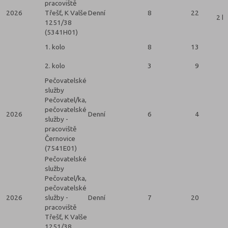
pracoviště
2026
Třešť, K Valše
Denní
8
22
2 k
1251/38
(5341H01)
1. kolo
8
13
2. kolo
3
9
Pečovatelské
služby
Pečovatel/ka,
pečovatelské
2026
Denní
6
4
služby -
pracoviště
Černovice
(7541E01)
Pečovatelské
služby
Pečovatel/ka,
pečovatelské
2026
služby -
Denní
7
20
pracoviště
Třešť, K Valše
1251/38