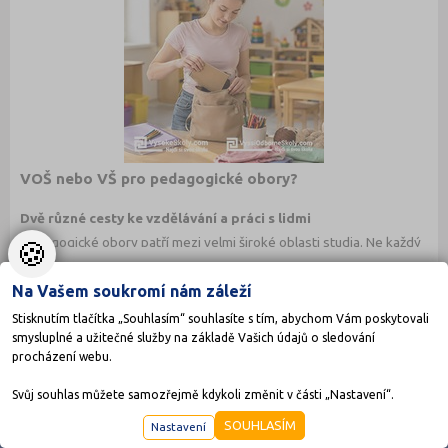
právě pro vás?
VOŠ nebo VŠ pro pedagogické obory?
Dvě různé cesty ke vzdělávání a práci s lidmi
Pedagogické obory patří mezi velmi široké oblasti studia. Ne každý
🍪
student ale míří přímo na klasické učitelství nebo velkou
Celý článek
pedagogickou fakultu. Vedle vysokých škol dnes existují i vyšší
Na Vašem soukromí nám záleží
odborné školy, které nabízejí praktičtěji zaměřené pedagogické
obory a individuálnější přístup ke studentům.
Stisknutím tlačítka „Souhlasím“ souhlasíte s tím, abychom Vám poskytovali
smysluplné a užitečné služby na základě Vašich údajů o sledování
Jaké jsou mezi VOŠ a VŠ rozdíly? A která cesta může být vhodnější
procházení webu.
právě pro vás?
Svůj souhlas můžete samozřejmě kdykoli změnit v části „Nastavení“.
SOUHLASÍM
Nastavení