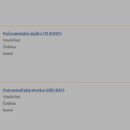
Pečovatelské služby (7541E01)
Výuční list
Čeština
Denní
Potravinářská výroba (2951E01)
Výuční list
Čeština
Denní