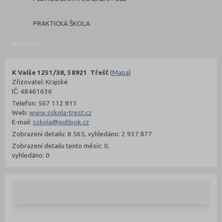
PRAKTICKÁ ŠKOLA
Kontakty
K Valše 1251/38, 58921 Třešť
(
Mapa
)
Zřizovatel: Krajské
IČ: 48461636
Telefon: 567 112 811
Web:
www.sskola-trest.cz
E-mail:
sskola@outlook.cz
Zobrazení detailu: 8 565, vyhledáno: 2 937 877
Zobrazení detailu tento měsíc: 0,
vyhledáno: 0