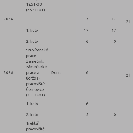
1251/38
(6551E01)
2024
17
17
2 k
1. kolo
17
17
2. kolo
6
0
Strojírenské
práce
Zámečník,
zámečnické
2026
práce a
Denní
6
1
2 k
údržba -
pracoviště
Černovice
(2351E01)
1. kolo
6
1
2. kolo
5
0
Truhlář
pracoviště