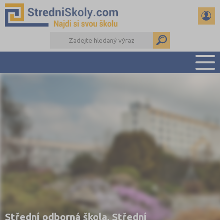
PŘEHLED ŠKOL
PŘÍPRAVA NA PŘIJÍMAČKY
DŮLEŽITÉ TERMÍNY
REFERÁTY A SEMINÁRKY
DALŠÍ DRUHY ŠKOL
Střední odborná škola, Střední