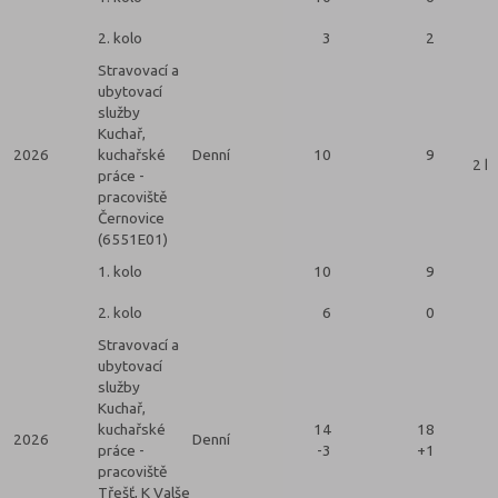
2. kolo
3
2
Stravovací a
ubytovací
služby
Kuchař,
2026
kuchařské
Denní
10
9
2 k
práce -
pracoviště
Černovice
(6551E01)
1. kolo
10
9
2. kolo
6
0
Stravovací a
ubytovací
služby
Kuchař,
kuchařské
14
18
2026
Denní
práce -
-3
+1
pracoviště
Třešť, K Valše