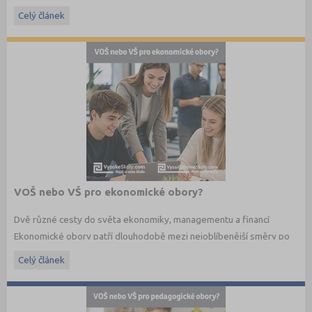
jazyka a literatury. Stáhněte si zdarma
e-book
s podrobnými
informacemi.
Celý článek
VOŠ nebo VŠ pro ekonomické obory?
Dvě různé cesty do světa ekonomiky, managementu a financí
Ekonomické obory patří dlouhodobě mezi nejoblíbenější směry po
maturitě. Budoucí studenti dnes ale nestojí jen před otázkou co
Celý článek
studovat, ale také jakým způsobem. Vedle vysokých škol dnes
existují i vyšší odborné školy, které nabízejí praktičtěji zaměřené
ekonomické studium a úzké propojení s praxí.
Jaké jsou mezi VOŠ a VŠ rozdíly? A která cesta může být vhodnější