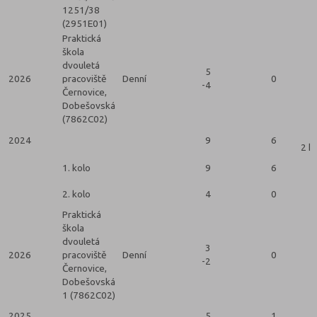
1251/38
(2951E01)
Praktická
škola
dvouletá
5
2026
pracoviště
Denní
0
-4
Černovice,
Dobešovská
(7862C02)
2024
9
6
2 k
1. kolo
9
6
2. kolo
4
0
Praktická
škola
dvouletá
3
2026
pracoviště
Denní
0
-2
Černovice,
Dobešovská
1 (7862C02)
2025
5
1