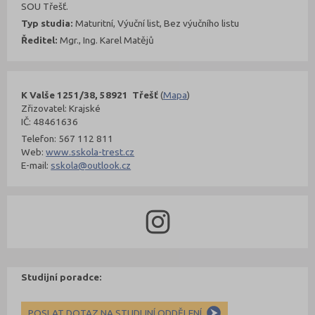
SOU Třešť.
Typ studia:
Maturitní, Výuční list, Bez výučního listu
Ředitel:
Mgr., Ing. Karel Matějů
K Valše 1251/38, 58921 Třešť
(
Mapa
)
Zřizovatel: Krajské
IČ: 48461636
Telefon: 567 112 811
Web:
www.sskola-trest.cz
E-mail:
sskola@outlook.cz
Studijní poradce:
POSLAT DOTAZ NA STUDIJNÍ ODDĚLENÍ