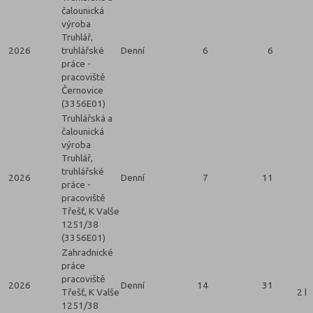
čalounická
výroba
Truhlář,
2026
truhlářské
Denní
6
6
práce -
pracoviště
Černovice
(3356E01)
Truhlářská a
čalounická
výroba
Truhlář,
truhlářské
2026
Denní
7
11
práce -
pracoviště
Třešť, K Valše
1251/38
(3356E01)
Zahradnické
práce
pracoviště
2026
Denní
14
31
Třešť, K Valše
2 k
1251/38