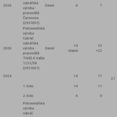
cukrářská
2026
Denní
6
7
výroba -
pracoviště
Černovice
(2951E01)
Potravinářská
výroba
Cukrář,
cukrářská
14
33
2026
výroba -
Denní
stejná
+22
pracoviště
Třešť, K Valše
1251/38
(2951E01)
2024
14
11
2 k
1. kolo
14
11
2. kolo
6
0
Potravinářská
výroba
cukrář,