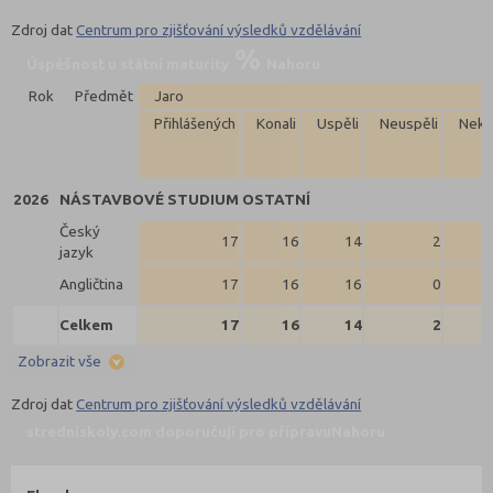
Zdroj dat
Centrum pro zjišťování výsledků vzdělávání
Úspěšnost u státní maturity
Nahoru
Rok
Předmět
Jaro
Přihlášených
Konali
Uspěli
Neuspěli
Neko
2026
NÁSTAVBOVÉ STUDIUM OSTATNÍ
Český
17
16
14
2
jazyk
Angličtina
17
16
16
0
Celkem
17
16
14
2
Zobrazit vše
Zdroj dat
Centrum pro zjišťování výsledků vzdělávání
stredniskoly.com doporučují pro přípravu
Nahoru