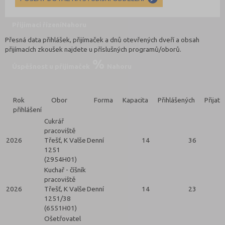
Přijímací řízení
Nahoru
Přesná data přihlášek, přijímaček a dnů otevřených dveří a obsah
přijímacích zkoušek najdete u příslušných programů/oborů.
Úspěšnost u přijímaček
Nahoru
Rok
Obor
Forma
Kapacita
Přihlášených
Přijatý
přihlášení
Cukrář
pracoviště
2026
Třešť, K Valše
Denní
14
36
1251
(2954H01)
Kuchař - číšník
pracoviště
2026
Třešť, K Valše
Denní
14
23
1251/38
(6551H01)
Ošetřovatel