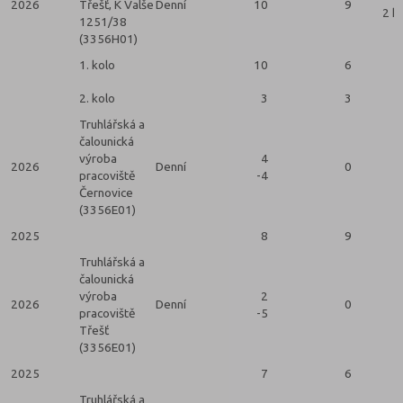
2026
Třešť, K Valše
Denní
10
9
2 k
1251/38
(3356H01)
1. kolo
10
6
2. kolo
3
3
Truhlářská a
čalounická
výroba
4
2026
Denní
0
pracoviště
-4
Černovice
(3356E01)
2025
8
9
Truhlářská a
čalounická
výroba
2
2026
Denní
0
pracoviště
-5
Třešť
(3356E01)
2025
7
6
Truhlářská a