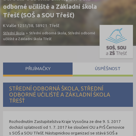
odborné učiliště a Základní škola
Třešť (SOŠ a SOU Třešť)
K Valše 1251/38, 58921 Třešť
Střední škola
>
Střední odborná škola, Střední odborné
učiliště a Základní škola Třešť
PŘIJÍMAČKY
ÚSPĚŠNOST
STŘEDNÍ ODBORNÁ ŠKOLA, STŘEDNÍ
ODBORNÉ UČILIŠTĚ A ZÁKLADNÍ ŠKOLA
TŘEŠŤ
Rozhodnutím Zastupitelstva Kraje Vysočina ze dne 9. 5. 2017
dochází splatností od 1. 7. 2017 ke sloučení OU a PrŠ Černovice
s SOŠ a SOU Třešť. Nástupnickou organizací se stává SOŠ a