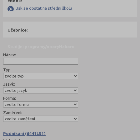
Ebook:
Jak se dostat na střední školu
Učebnice:
Studijní programy/obory
Nahoru
Název:
Typ:
Jazyk:
Forma:
Zaměření:
Podnikání (6441L51)