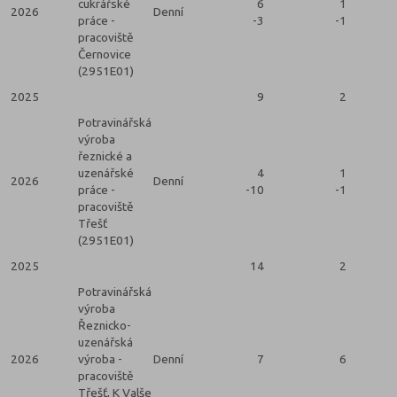
cukrářské
6
1
2026
Denní
práce -
-3
-1
pracoviště
Černovice
(2951E01)
2025
9
2
Potravinářská
výroba
řeznické a
uzenářské
4
1
2026
Denní
práce -
-10
-1
pracoviště
Třešť
(2951E01)
2025
14
2
Potravinářská
výroba
Řeznicko-
uzenářská
2026
výroba -
Denní
7
6
pracoviště
Třešť, K Valše