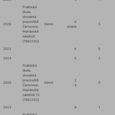
Praktická
škola
dvouletá
pracoviště
6
2026
Denní
5
Černovice,
stejná
Mariánské
náměstí
(7862C02)
2025
6
0
2024
6
2
Praktická
škola
dvouletá
pracoviště
2
2026
Denní
0
Černovice,
-4
Mariánské
náměstí 72
(7862C02)
2025
6
1
Praktická