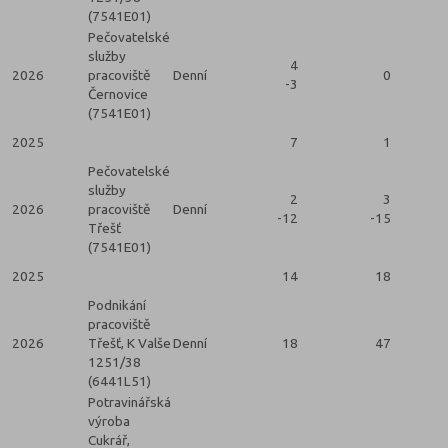
(7541E01)
Pečovatelské
služby
4
2026
pracoviště
Denní
0
-3
Černovice
(7541E01)
2025
7
1
Pečovatelské
služby
2
3
2026
pracoviště
Denní
-12
-15
Třešť
(7541E01)
2025
14
18
Podnikání
pracoviště
2026
Třešť, K Valše
Denní
18
47
1251/38
(6441L51)
Potravinářská
výroba
Cukrář,