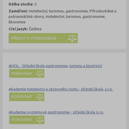
Délka studia:
3
Zaměření:
Hotelnictví, turismus, gastronomie, Přírodovědné a
potravinářské obory, Hotelnictví, turismus, gastronomie,
Ekonomie
Cizí jazyk:
Čeština
Kde se dá studovat
Nahoru
AHOL - Střední škola gastronomie, turismu a lázeňství
POROVNAT
Akademie hotelnictví a cestovního ruchu - střední škola, s.r.o.
POROVNAT
Akademie systémové gastronomie - střední škola s.r.o.
POROVNAT