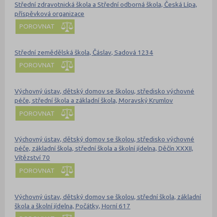
Střední zdravotnická škola a Střední odborná škola, Česká Lípa,
příspěvková organizace
POROVNAT
Střední zemědělská škola, Čáslav, Sadová 1234
POROVNAT
Výchovný ústav, dětský domov se školou, středisko výchovné
péče, střední škola a základní škola, Moravský Krumlov
POROVNAT
Výchovný ústav, dětský domov se školou, středisko výchovné
péče, základní škola, střední škola a školní jídelna, Děčín XXXII,
Vítězství 70
POROVNAT
Výchovný ústav, dětský domov se školou, střední škola, základní
škola a školní jídelna, Počátky, Horní 617