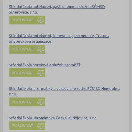
Střední škola hotelnictví, gastronomie a služeb SČMSD
Šilheřovice, s.r.o.
POROVNAT
Střední škola hotelnictví, řemesel a gastronomie, Trutnov,
příspěvková organizace
POROVNAT
Střední škola hotelová a služeb Kroměříž
POROVNAT
Střední škola informatiky a cestovního ruchu SČMSD Humpolec,
s.r.o.
POROVNAT
Střední škola Jeronýmova České Budějovice, s.r.o.
POROVNAT