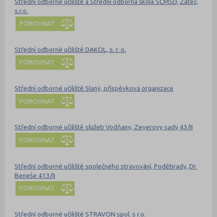
Střední odborné učiliště a Střední odborná škola SČMSD, Žatec,
s.r.o.
POROVNAT
Střední odborné učiliště DAKOL, s. r. o.
POROVNAT
Střední odborné učiliště Slaný, příspěvková organizace
POROVNAT
Střední odborné učiliště služeb Vodňany, Zeyerovy sady 43/II
POROVNAT
Střední odborné učiliště společného stravování, Poděbrady, Dr.
Beneše 413/II
POROVNAT
Střední odborné učiliště STRAVON spol. s r.o.