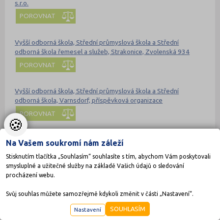
s.r.o.
POROVNAT
Vyšší odborná škola, Střední průmyslová škola a Střední
odborná škola řemesel a služeb, Strakonice, Zvolenská 934
POROVNAT
Vyšší odborná škola, Střední průmyslová škola a Střední
odborná škola, Varnsdorf, příspěvková organizace
POROVNAT
🍪
Vyšší odborná škola, Střední škola, Základní škola a Mateřská
Na Vašem soukromí nám záleží
škola, Hradec Králové, Štefánikova 549
Stisknutím tlačítka „Souhlasím“ souhlasíte s tím, abychom Vám poskytovali
POROVNAT
smysluplné a užitečné služby na základě Vašich údajů o sledování
procházení webu.
Svůj souhlas můžete samozřejmě kdykoli změnit v části „Nastavení“.
stredniskoly.com doporučují pro přípravu
Nahoru
SOUHLASÍM
Nastavení