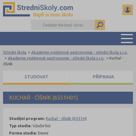
Střední škola
>
Akademie systémové gastronomie - střední škola s.r.o.
PŘEHLED ŠKOL
>
Akademie systémové gastronomie - střední škola s.r.o.
>
Kuchař -
číšník
PŘÍPRAVA NA PŘIJÍMAČKY
DŮLEŽITÉ TERMÍNY
STUDOVAT
PŘÍPRAVA
REFERÁTY A SEMINÁRKY
DALŠÍ DRUHY ŠKOL
KUCHAŘ - ČÍŠNÍK (6551H01)
Studijní program:
Kuchař - číšník (6551H)
Typ studia:
Výuční list
Forma studia:
Denní