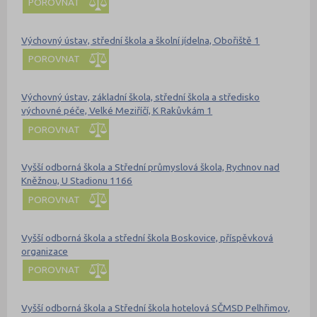
POROVNAT
Výchovný ústav, střední škola a školní jídelna, Obořiště 1
POROVNAT
Výchovný ústav, základní škola, střední škola a středisko
výchovné péče, Velké Meziříčí, K Rakůvkám 1
POROVNAT
Vyšší odborná škola a Střední průmyslová škola, Rychnov nad
Kněžnou, U Stadionu 1166
POROVNAT
Vyšší odborná škola a střední škola Boskovice, příspěvková
organizace
POROVNAT
Vyšší odborná škola a Střední škola hotelová SČMSD Pelhřimov,