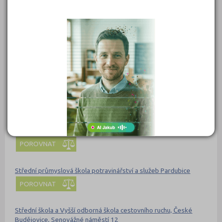
POROVNAT
Střední průmyslová škola a Střední odborná škola gastronomie a
služeb, Most, příspěvková organizace
POROVNAT
Střední průmyslová škola Emila Kolbena Rakovník, příspěvková
organizace
POROVNAT
Střední průmyslová škola Otrokovice
POROVNAT
Střední průmyslová škola potravinářství a služeb Pardubice
POROVNAT
Střední škola a Vyšší odborná škola cestovního ruchu, České
Budějovice, Senovážné náměstí 12