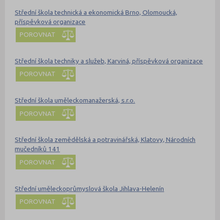
Střední škola technická a ekonomická Brno, Olomoucká,
příspěvková organizace
POROVNAT
Střední škola techniky a služeb, Karviná, příspěvková organizace
POROVNAT
Střední škola uměleckomanažerská, s.r.o.
POROVNAT
Střední škola zemědělská a potravinářská, Klatovy, Národních
mučedníků 141
POROVNAT
Střední uměleckoprůmyslová škola Jihlava-Helenín
POROVNAT