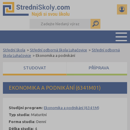
Střední škola
>
Střední odborná škola Luhačovice
>
Střední odborná
PŘEHLED ŠKOL
škola Luhačovice
>
Ekonomika a podnikání
PŘÍPRAVA NA PŘIJÍMAČKY
STUDOVAT
PŘÍPRAVA
DŮLEŽITÉ TERMÍNY
REFERÁTY A SEMINÁRKY
DALŠÍ DRUHY ŠKOL
EKONOMIKA A PODNIKÁNÍ (6341M01)
Studijní program:
Ekonomika a podnikání (6341M)
Typ studia:
Maturitní
Forma studia:
Denní
Délka studia:
4