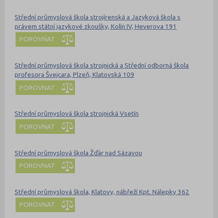
Střední průmyslová škola strojírenská a Jazyková škola s
právem státní jazykové zkoušky, Kolín IV, Heverova 191
POROVNAT
Střední průmyslová škola strojnická a Střední odborná škola
profesora Švejcara, Plzeň, Klatovská 109
POROVNAT
Střední průmyslová škola strojnická Vsetín
POROVNAT
Střední průmyslová škola Žďár nad Sázavou
POROVNAT
Střední průmyslová škola, Klatovy, nábřeží Kpt. Nálepky 362
POROVNAT