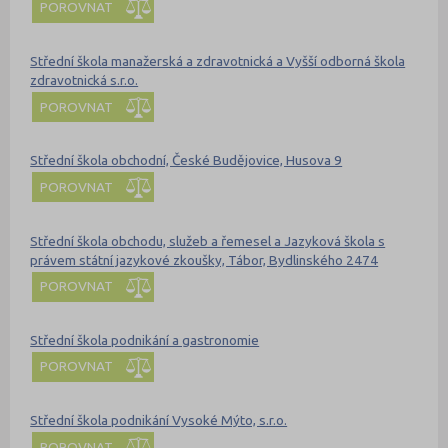
POROVNAT
Střední škola manažerská a zdravotnická a Vyšší odborná škola
zdravotnická s.r.o.
POROVNAT
Střední škola obchodní, České Budějovice, Husova 9
POROVNAT
Střední škola obchodu, služeb a řemesel a Jazyková škola s
právem státní jazykové zkoušky, Tábor, Bydlinského 2474
POROVNAT
Střední škola podnikání a gastronomie
POROVNAT
Střední škola podnikání Vysoké Mýto, s.r.o.
POROVNAT