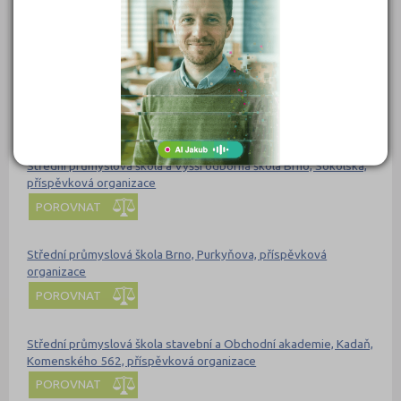
Znojmo, s.r.o.
POROVNAT
Střední odborné učiliště a Střední odborná škola SČMSD, Žatec,
s.r.o.
POROVNAT
Střední průmyslová škola a Vyšší odborná škola Brno, Sokolská,
příspěvková organizace
POROVNAT
Střední průmyslová škola Brno, Purkyňova, příspěvková
organizace
POROVNAT
Střední průmyslová škola stavební a Obchodní akademie, Kadaň,
Komenského 562, příspěvková organizace
POROVNAT