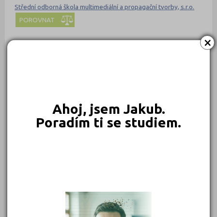
Střední odborná škola multimediální a propagační tvorby, s.r.o.
POROVNAT
×
Střední odborná škola obchodu, užitého umění a designu, Plzeň,
Nerudova 33
POROVNAT
Střední odborná škola podnikání a obchodu, spol. s r.o.
Ahoj, jsem Jakub.
POROVNAT
Poradím ti se studiem.
Střední odborná škola podnikatelská PROFIT, spol. s r.o.
POROVNAT
Střední odborná škola podnikatelská, s.r.o.
POROVNAT
Střední odborné učiliště a Střední odborná škola SČMSD,