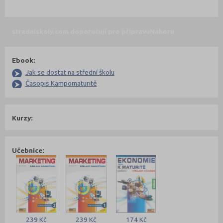
stredniskoly.com doporučují pro přípravu
Nahoru
Ebook:
Jak se dostat na střední školu
Časopis Kampomaturitě
Kurzy:
Učebnice:
239 Kč
239 Kč
174 Kč