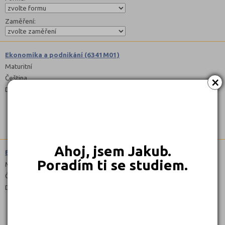
Zaměření:
Ekonomika a podnikání (6341M01)
Maturitní
×
Čeština
Denní
Ahoj, jsem Jakub.
Elektrotechnika (2641M01)
Poradím ti se studiem.
Maturitní
Čeština
Denní