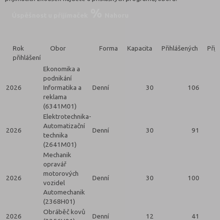
Úspěšnost u přijímaček
Nahoru
Rok
Obor
Forma
Kapacita
Přihlášených
Přij
přihlášení
Ekonomika a
podnikání
2026
Informatika a
Denní
30
106
reklama
(6341M01)
Elektrotechnika-
Automatizační
2026
Denní
30
91
technika
(2641M01)
Mechanik
opravář
motorových
2026
Denní
30
100
vozidel
Automechanik
(2368H01)
Obráběč kovů
2026
Denní
12
41