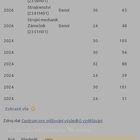
(2356H01)
Strojírenství
2026
Denní
30
65
(2341M01)
Strojní mechanik
2026
Zámečník
Denní
24
48
(2351H01)
2024
30
105
2024
30
94
2024
32
88
2024
24
39
2024
30
101
2024
24
51
Zobrazit vše
Zdroj dat
Centrum pro zjišťování výsledků vzdělávání
Úspěšnost u státní maturity
Nahoru
Rok
Předmět
Jaro