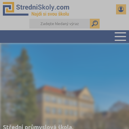
PŘEHLED ŠKOL
PŘÍPRAVA NA PŘIJÍMAČKY
DŮLEŽITÉ TERMÍNY
REFERÁTY A SEMINÁRKY
DALŠÍ DRUHY ŠKOL
Střední průmyslová škola,