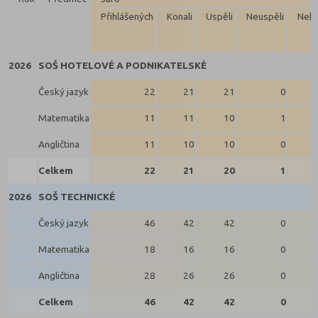
Přihlášených
Konali
Uspěli
Neuspěli
Neko
2026
SOŠ HOTELOVÉ A PODNIKATELSKÉ
Český jazyk
22
21
21
0
Matematika
11
11
10
1
Angličtina
11
10
10
0
Celkem
22
21
20
1
2026
SOŠ TECHNICKÉ
Český jazyk
46
42
42
0
Matematika
18
16
16
0
Angličtina
28
26
26
0
Celkem
46
42
42
0