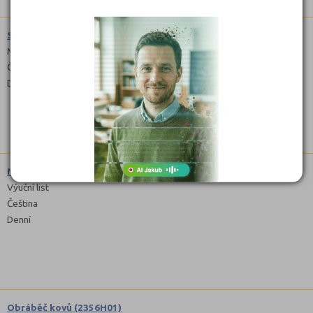
Strojírenství (2341M01)
Maturitní
Čeština
Denní
Mechanik opravář motorových vozidel (2368H01)
Výuční list
Čeština
Denní
Obráběč kovů (2356H01)