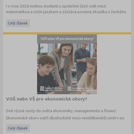
I v roce 2026 mohou studenti u společné části volit mezi
matematikou a cizím jazykem a zůstává povinná zkouška z českého
jazyka a literatury. Stáhněte si zdarma
e-book
s podrobnými
informacemi.
Celý článek
VOŠ nebo VŠ pro ekonomické obory?
Dvě různé cesty do světa ekonomiky, managementu a financí
Ekonomické obory patří dlouhodobě mezi nejoblíbenější směry po
maturitě. Budoucí studenti dnes ale nestojí jen před otázkou co
Celý článek
studovat, ale také jakým způsobem. Vedle vysokých škol dnes