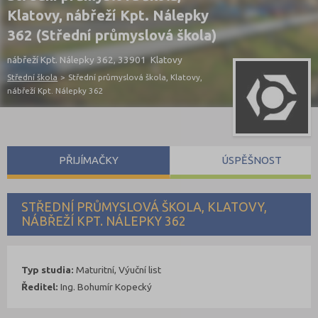
Klatovy, nábřeží Kpt. Nálepky
362 (Střední průmyslová škola)
nábřeží Kpt. Nálepky 362, 33901 Klatovy
Střední škola
>
Střední průmyslová škola, Klatovy,
nábřeží Kpt. Nálepky 362
PŘIJÍMAČKY
ÚSPĚŠNOST
STŘEDNÍ PRŮMYSLOVÁ ŠKOLA, KLATOVY,
NÁBŘEŽÍ KPT. NÁLEPKY 362
Typ studia:
Maturitní, Výuční list
Ředitel:
Ing. Bohumír Kopecký