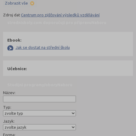
Zobrazit vše
Zdroj dat
Centrum pro zjišťování výsledků vzdělávání
stredniskoly.com doporučují pro přípravu
Nahoru
Ebook:
Jak se dostat na střední školu
Učebnice:
Studijní programy/obory
Nahoru
Název:
Typ:
Jazyk:
Forma: