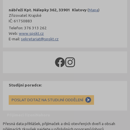
nábřeží Kpt. Nálepky 362, 33901 Klatovy
(
Mapa
)
Zřizovatel: Krajské
IČ: 61750883
Telefon: 376 313 262
Web:
www.spskt.cz
E-mail:
sekretariat@spskt.cz
Studijní poradce:
POSLAT DOTAZ NA STUDIJNÍ ODDĚLENÍ
Přijímací řízení
Nahoru
Přesná data přihlášek, přijímaček a dnů otevřených dveří a obsah
přijímacích zkoušek najdete u příslušných programů/oborů.