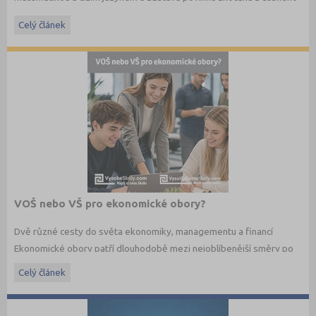
jazyka a literatury. Stáhněte si zdarma
e-book
s podrobnými
informacemi.
Celý článek
VOŠ nebo VŠ pro ekonomické obory?
Dvě různé cesty do světa ekonomiky, managementu a financí
Ekonomické obory patří dlouhodobě mezi nejoblíbenější směry po
maturitě. Budoucí studenti dnes ale nestojí jen před otázkou co
Celý článek
studovat, ale také jakým způsobem. Vedle vysokých škol dnes
existují i vyšší odborné školy, které nabízejí praktičtěji zaměřené
ekonomické studium a úzké propojení s praxí.