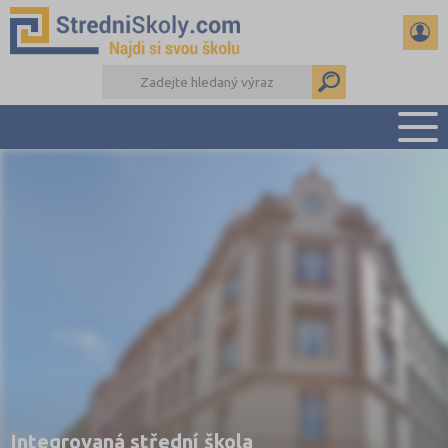
PŘEHLED ŠKOL
PŘÍPRAVA NA PŘIJÍMAČKY
DŮLEŽITÉ TERMÍNY
REFERÁTY A SEMINÁRKY
DALŠÍ DRUHY ŠKOL
Integrovaná střední škola