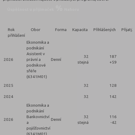
Úspěšnost u přijímaček
Nahoru
Rok
Obor
Forma
Kapacita
Přihlášených
Přijatý
přihlášení
Ekonomika a
podnikání
Asistent v
32
187
2026
právní a
Denní
stejná
+59
podnikové
sféře
(6341M01)
2025
32
128
2024
32
142
Ekonomika a
podnikání
Bankovnictví
32
116
2026
Denní
a
stejná
-42
pojišťovnictví
(6341M01)