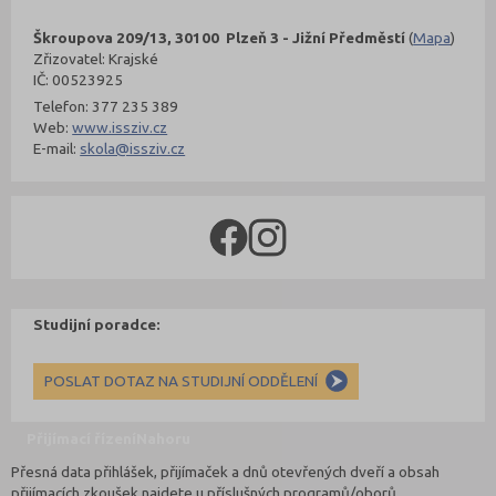
Škroupova 209/13, 30100 Plzeň 3 - Jižní Předměstí
(
Mapa
)
Zřizovatel: Krajské
IČ: 00523925
Telefon: 377 235 389
Web:
www.issziv.cz
E-mail:
skola@issziv.cz
Studijní poradce:
POSLAT DOTAZ NA STUDIJNÍ ODDĚLENÍ
Přijímací řízení
Nahoru
Přesná data přihlášek, přijímaček a dnů otevřených dveří a obsah
přijímacích zkoušek najdete u příslušných programů/oborů.