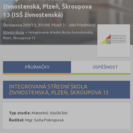
živnostenská, Plzeň, Škroupova
13 (ISŠ živnostenská)
Škroupova 209/13, 30100 Plzeň 3 - Jižní Předměstí
Střední škola
>
Integrovaná střední škola živnostenská,
Plzeň, Škroupova 13
PŘIJÍMAČKY
ÚSPĚŠNOST
INTEGROVANÁ STŘEDNÍ ŠKOLA
ŽIVNOSTENSKÁ, PLZEŇ, ŠKROUPOVA 13
Typ studia:
Maturitní, Výuční list
Ředitel:
Mgr. Soňa Pokrupová