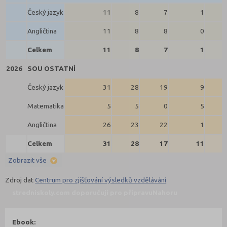
Český jazyk
11
8
7
1
Angličtina
11
8
8
0
Celkem
11
8
7
1
2026
SOU OSTATNÍ
Český jazyk
31
28
19
9
Matematika
5
5
0
5
Angličtina
26
23
22
1
Celkem
31
28
17
11
Zobrazit vše
Zdroj dat
Centrum pro zjišťování výsledků vzdělávání
stredniskoly.com doporučují pro přípravu
Nahoru
Ebook: