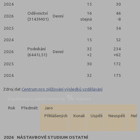
2024
15
30
Oděvnictví
16
46
2026
Denní
(3143M01)
stejná
-8
2025
16
54
2024
15
52
Podnikání
32
234
2026
Denní
(6441L51)
+2
+62
2025
30
172
2024
32
175
Zdroj dat
Centrum pro zjišťování výsledků vzdělávání
Úspěšnost u státní maturity
Nahoru
Rok
Předmět
Jaro
Přihlášených
Konali
Uspěli
Neuspěli
Neko
2026
NÁSTAVBOVÉ STUDIUM OSTATNÍ