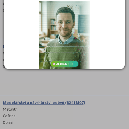
Čeština
Denní
Kosmetické služby (6941L01)
Maturitní
Čeština
Denní
Modelářství a návrhářství oděvů (8241M07)
Maturitní
Čeština
Denní