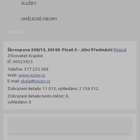
SLUŽBY
UMĚLECKÉ OBORY
Kontakty
Škroupova 209/13, 30100 Plzeň 3 - Jižní Předměstí
(
Mapa
)
Zřizovatel: Krajské
IČ: 00523925
Telefon: 377 235 389
Web:
www.issziv.cz
E-mail:
skola@issziv.cz
Zobrazení detailu: 11 013, vyhledáno: 2 139 312
Zobrazení detailu tento měsíc: 0,
vyhledáno: 0