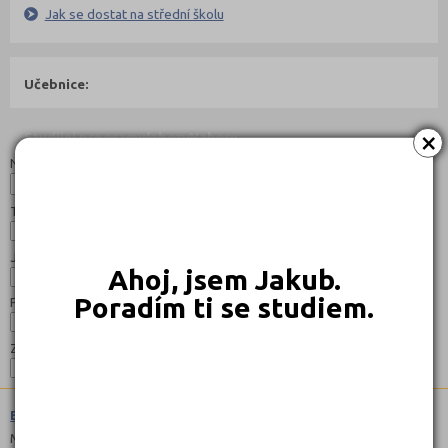
Jak se dostat na střední školu
Učebnice:
×
Studijní programy/obory
Nahoru
Název:
Typ:
Jazyk:
Ahoj, jsem Jakub.
Poradím ti se studiem.
Forma:
Zaměření:
Ekonomika a podnikání (6341M01)
Maturitní