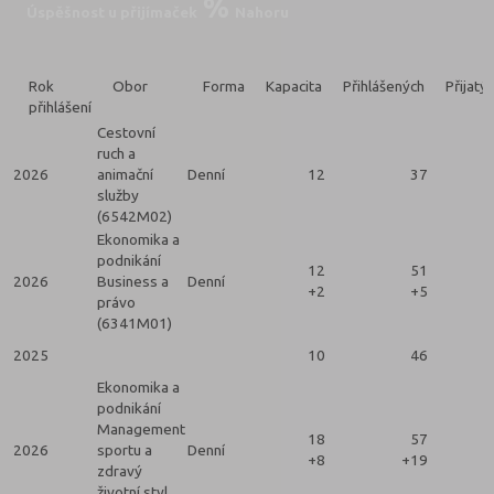
Úspěšnost u přijímaček
Nahoru
Rok
Obor
Forma
Kapacita
Přihlášených
Přijatý
přihlášení
Cestovní
ruch a
2026
animační
Denní
12
37
služby
(6542M02)
Ekonomika a
podnikání
12
51
2026
Business a
Denní
+2
+5
právo
(6341M01)
2025
10
46
Ekonomika a
podnikání
Management
18
57
2026
sportu a
Denní
+8
+19
zdravý
životní styl