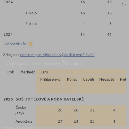
2024
16
39
2 ko
1. kolo
16
36
2. kolo
1
3
2024
14
41
Zobrazit vše
Zdroj dat
Centrum pro zjišťování výsledků vzdělávání
Úspěšnost u státní maturity
Nahoru
Rok
Předmět
Jaro
Přihlášených
Konali
Uspěli
Neuspěli
Neko
2026
SOŠ HOTELOVÉ A PODNIKATELSKÉ
Český
26
26
22
4
jazyk
Angličtina
24
24
23
1