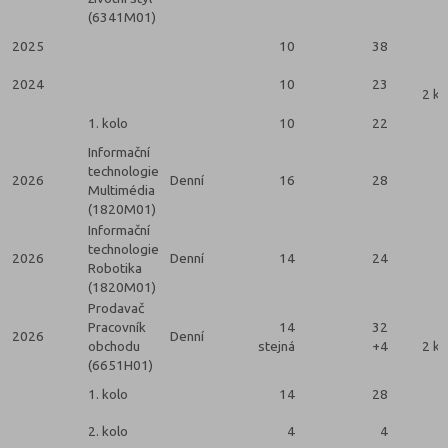
(6341M01)
2025
10
38
2024
10
23
2 ko
1. kolo
10
22
Informační
technologie
2026
Denní
16
28
Multimédia
(1820M01)
Informační
technologie
2026
Denní
14
24
Robotika
(1820M01)
Prodavač
Pracovník
14
32
2026
Denní
obchodu
stejná
+4
2 ko
(6651H01)
1. kolo
14
28
2. kolo
4
4