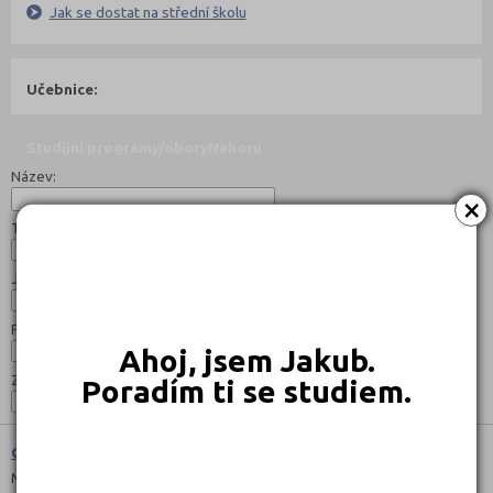
Jak se dostat na střední školu
Učebnice:
Studijní programy/obory
Nahoru
Název:
×
Typ:
Jazyk:
Forma:
Ahoj, jsem Jakub.
Zaměření:
Poradím ti se studiem.
Cestovní ruch (6542M02)
Maturitní