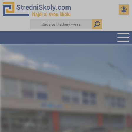
PŘEHLED ŠKOL
PŘÍPRAVA NA PŘIJÍMAČKY
DŮLEŽITÉ TERMÍNY
REFERÁTY A SEMINÁRKY
DALŠÍ DRUHY ŠKOL