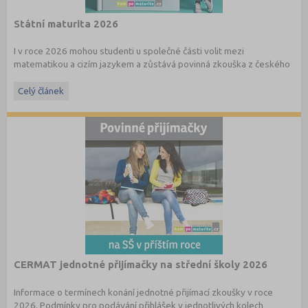
Státní maturita 2026
I v roce 2026 mohou studenti u společné části volit mezi
matematikou a cizím jazykem a zůstává povinná zkouška z českého
jazyka a literatury. Stáhněte si zdarma
e-book
s podrobnými
informacemi.
Celý článek
CERMAT jednotné přijímačky na střední školy 2026
Informace o termínech konání jednotné přijímací zkoušky v roce
2026. Podmínky pro podávání přihlášek v jednotlivých kolech