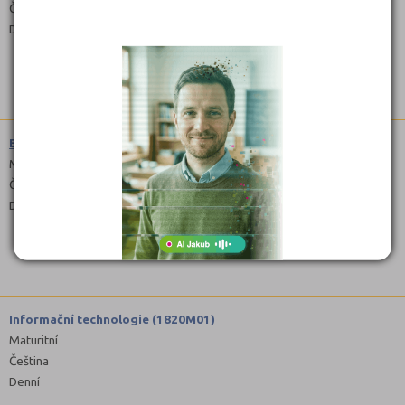
Čeština
Denní
Ekonomika a podnikání (6341M01)
Maturitní
Čeština
Denní
Informační technologie (1820M01)
Maturitní
Čeština
Denní