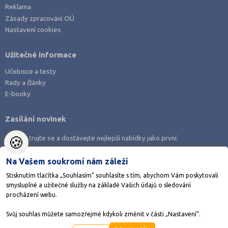
Reklama
Zásady zpracování OÚ
Nastavení cookies
Užitečné informace
Učebnice a testy
Rady a články
E-booky
Zasílání novinek
🍪
Zaregistrujte se a dostávejte nejlepší nabídky jako první.
Na Vašem soukromí nám záleží
Stisknutím tlačítka „Souhlasím“ souhlasíte s tím, abychom Vám poskytovali
smysluplné a užitečné služby na základě Vašich údajů o sledování
Stáhněte si aplikaci Adresář škol
procházení webu.
Svůj souhlas můžete samozřejmě kdykoli změnit v části „Nastavení“.
©1998-2026
AMOS KamPoMaturite.cz
, s.r.o., stránky vytvořilo
Anawe