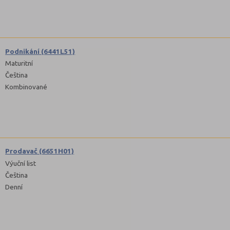
Podnikání (6441L51)
Maturitní
Čeština
Kombinované
Prodavač (6651H01)
Výuční list
Čeština
Denní