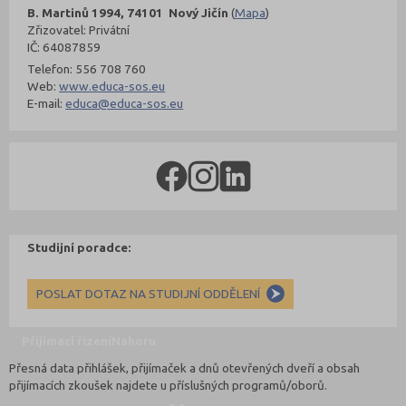
B. Martinů 1994, 74101 Nový Jičín
(
Mapa
)
Zřizovatel: Privátní
IČ: 64087859
Telefon: 556 708 760
Web:
www.educa-sos.eu
E-mail:
educa@educa-sos.eu
Studijní poradce:
POSLAT DOTAZ NA STUDIJNÍ ODDĚLENÍ
Přijímací řízení
Nahoru
Přesná data přihlášek, přijímaček a dnů otevřených dveří a obsah
přijímacích zkoušek najdete u příslušných programů/oborů.