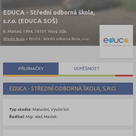
EDUCA - Střední odborná škola,
s.r.o. (EDUCA SOŠ)
B. Martinů 1994, 74101 Nový Jičín
Střední škola
>
EDUCA - Střední odborná škola, s.r.o.
PŘIJÍMAČKY
ÚSPĚŠNOST
S
EDUCA - STŘEDNÍ ODBORNÁ ŠKOLA, S.R.O.
Typ studia:
Maturitní, Výuční list
Ředitel:
Mgr. Aleš Medek