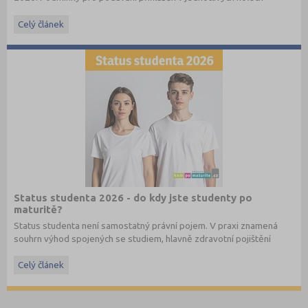
najdete v
příslušném článku
a také v
e-booku
.
Celý článek
Status studenta 2026 - do kdy jste studenty po
maturitě?
Status studenta není samostatný právní pojem. V praxi znamená
souhrn výhod spojených se studiem, hlavně zdravotní pojištění
hrazené státem, studentské slevy na dopravu a další.
Celý článek