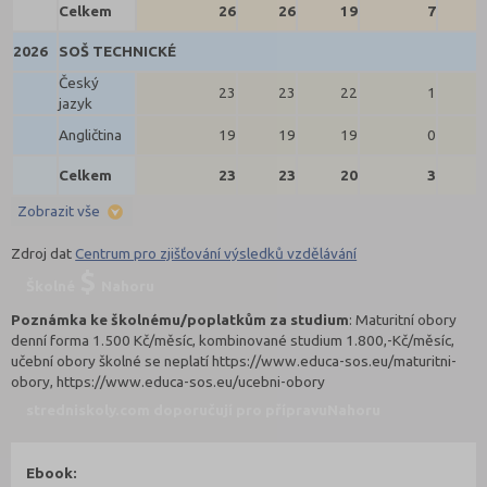
Celkem
26
26
19
7
2026
SOŠ TECHNICKÉ
Český
23
23
22
1
jazyk
Angličtina
19
19
19
0
Celkem
23
23
20
3
Zobrazit vše
Zdroj dat
Centrum pro zjišťování výsledků vzdělávání
Školné
Nahoru
Poznámka ke školnému/poplatkům za studium
: Maturitní obory
denní forma 1.500 Kč/měsíc, kombinované studium 1.800,-Kč/měsíc,
učební obory školné se neplatí https://www.educa-sos.eu/maturitni-
obory, https://www.educa-sos.eu/ucebni-obory
stredniskoly.com doporučují pro přípravu
Nahoru
Ebook: