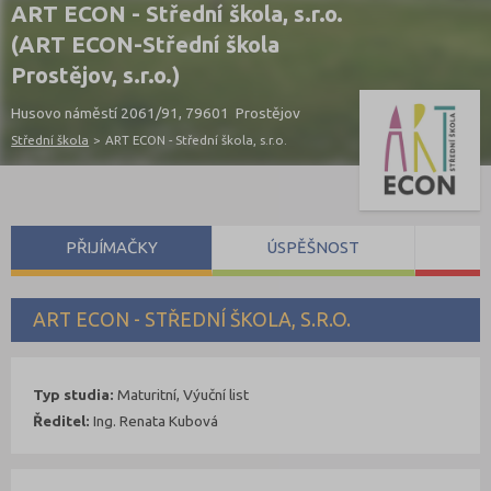
ART ECON - Střední škola, s.r.o.
(ART ECON-Střední škola
Prostějov, s.r.o.)
Husovo náměstí 2061/91, 79601 Prostějov
Střední škola
>
ART ECON - Střední škola, s.r.o.
PŘIJÍMAČKY
ÚSPĚŠNOST
S
ART ECON - STŘEDNÍ ŠKOLA, S.R.O.
Typ studia:
Maturitní, Výuční list
Ředitel:
Ing. Renata Kubová