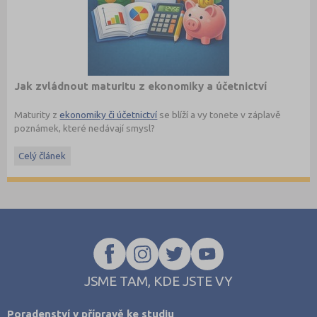
Jak zvládnout maturitu z ekonomiky a účetnictví
Maturity z
ekonomiky či účetnictví
se blíží a vy tonete v záplavě
poznámek, které nedávají smysl?
Maturita ověřuje, jestli student rozumí základním ekonomickým
Celý článek
pojmům a umí je vysvětlit v souvislostech. Nejde jen o naučení
definic nazpaměť, ale hlavně o to, aby dokázal popsat, jak funguje
trh, podnik, bankovnictví nebo daňová soustava.
Právě šíře okruhů bývá důvodem, proč studenti často nevědí, kde
s opakováním začít, a hledají materiály, které jsou strukturované a
jdou rovnou k věci.
JSME TAM, KDE JSTE VY
Poradenství v přípravě ke studiu