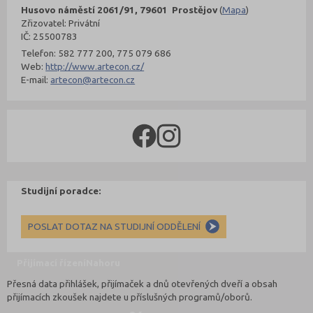
Husovo náměstí 2061/91, 79601 Prostějov
(
Mapa
)
Zřizovatel: Privátní
IČ: 25500783
Telefon: 582 777 200, 775 079 686
Web:
http://www.artecon.cz/
E-mail:
artecon@artecon.cz
Studijní poradce:
POSLAT DOTAZ NA STUDIJNÍ ODDĚLENÍ
Přijímací řízení
Nahoru
Přesná data přihlášek, přijímaček a dnů otevřených dveří a obsah
přijímacích zkoušek najdete u příslušných programů/oborů.