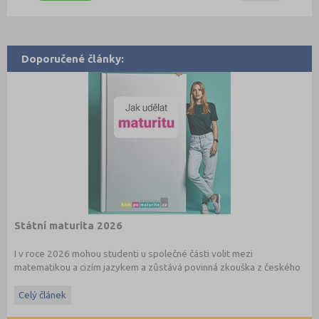
Doporučené články:
Státní maturita 2026
I v roce 2026 mohou studenti u společné části volit mezi
matematikou a cizím jazykem a zůstává povinná zkouška z českého
jazyka a literatury. Stáhněte si zdarma
e-book
s podrobnými
informacemi.
Celý článek