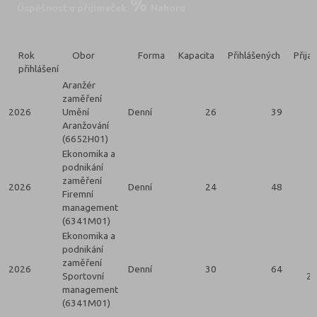
Úspěšnost u přijímaček
Nahoru
Rok
Obor
Forma
Kapacita
Přihlášených
Přija
přihlášení
Aranžér
zaměření
2026
Umění
Denní
26
39
Aranžování
(6652H01)
Ekonomika a
podnikání
zaměření
2026
Denní
24
48
Firemní
management
(6341M01)
Ekonomika a
podnikání
zaměření
2026
Denní
30
64
Sportovní
2 
management
(6341M01)