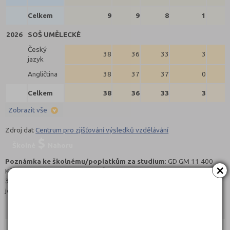
Celkem
9
9
8
1
2026
SOŠ UMĚLECKÉ
Český
38
36
33
3
jazyk
Angličtina
38
37
37
0
Celkem
38
36
33
3
Zobrazit vše
Zdroj dat
Centrum pro zjišťování výsledků vzdělávání
Školné
Nahoru
Poznámka ke školnému/poplatkům za studium
: GD GM 11 400
×
Kč/rok, GD HG 13 200 Kč/rok, VČ 9 000 Kč/rok, MNO 4 200 Kč/rok, EP
3 000 Kč/rok, A 6 000 Kč/rok podrobnosti a možnosti stipendií u
jednotlivých oborů
stredniskoly.com doporučují pro přípravu
Nahoru