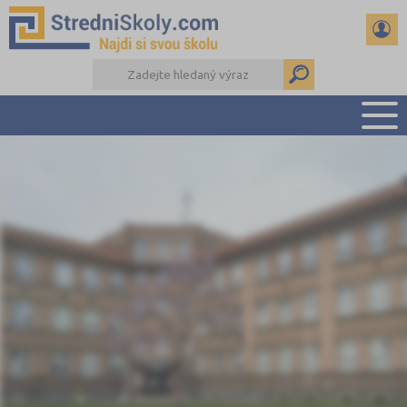
PŘEHLED ŠKOL
PŘÍPRAVA NA PŘIJÍMAČKY
DŮLEŽITÉ TERMÍNY
REFERÁTY A SEMINÁRKY
DALŠÍ DRUHY ŠKOL