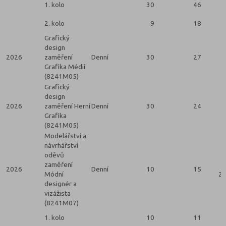
1. kolo
30
46
2. kolo
9
18
Grafický
design
2026
zaměření
Denní
30
27
Grafika Médií
(8241M05)
Grafický
design
2026
zaměření Herní
Denní
30
24
Grafika
(8241M05)
Modelářství a
návrhářství
oděvů
zaměření
2026
Denní
10
15
Módní
2 
designér a
vizážista
(8241M07)
1. kolo
10
11