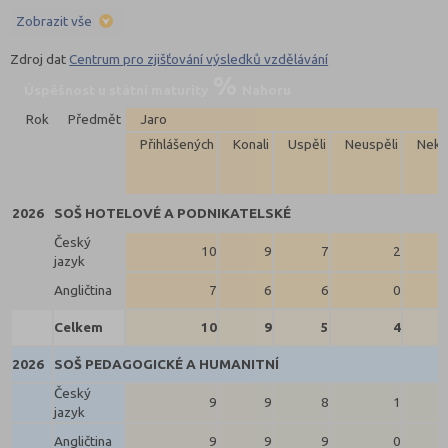
Zobrazit vše
Zdroj dat
Centrum pro zjišťování výsledků vzdělávání
Úspěšnost u státní maturity
Nahoru
Rok
Předmět
Jaro
Přihlášených
Konali
Uspěli
Neuspěli
Neko
2026
SOŠ HOTELOVÉ A PODNIKATELSKÉ
Český
10
9
7
2
jazyk
Angličtina
7
6
6
0
Celkem
10
9
5
4
2026
SOŠ PEDAGOGICKÉ A HUMANITNÍ
Český
9
9
8
1
jazyk
Angličtina
9
9
9
0