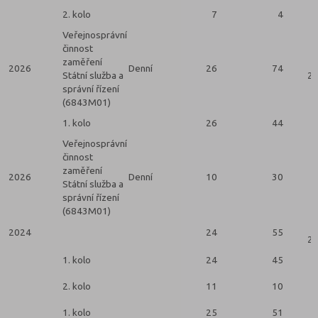
2. kolo
7
4
Veřejnosprávní
činnost
zaměření
2026
Denní
26
74
Státní služba a
2 
správní řízení
(6843M01)
1. kolo
26
44
Veřejnosprávní
činnost
zaměření
2026
Denní
10
30
Státní služba a
správní řízení
(6843M01)
2024
24
55
2 
1. kolo
24
45
2. kolo
11
10
1. kolo
25
51