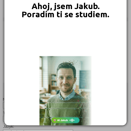
Ebook:
Ahoj, jsem Jakub.
Jak se dostat na střední školu
Poradím ti se studiem.
Učebnice:
215 Kč
189 Kč
169 Kč
Objednat
Objednat
Objednat
Studijní programy/obory
Nahoru
Název:
Typ:
Jazyk: