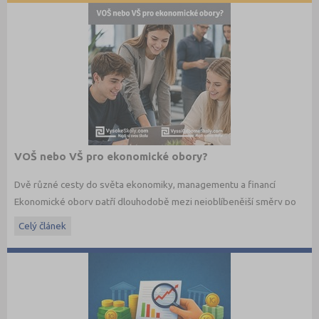
VOŠ nebo VŠ pro ekonomické obory?
Dvě různé cesty do světa ekonomiky, managementu a financí
Ekonomické obory patří dlouhodobě mezi nejoblíbenější směry po
maturitě. Budoucí studenti dnes ale nestojí jen před otázkou co
Celý článek
studovat, ale také jakým způsobem. Vedle vysokých škol dnes
existují i vyšší odborné školy, které nabízejí praktičtěji zaměřené
ekonomické studium a úzké propojení s praxí.
Jaké jsou mezi VOŠ a VŠ rozdíly? A která cesta může být vhodnější
právě pro vás?