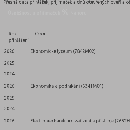
Přesná data přihlášek, přijímaček a dnů otevřených dveří a 
Úspěšnost u přijímaček
Nahoru
Rok
Obor
přihlášení
2026
Ekonomické lyceum (7842M02)
2025
2024
2026
Ekonomika a podnikání (6341M01)
2025
2024
2026
Elektromechanik pro zařízení a přístroje (2652