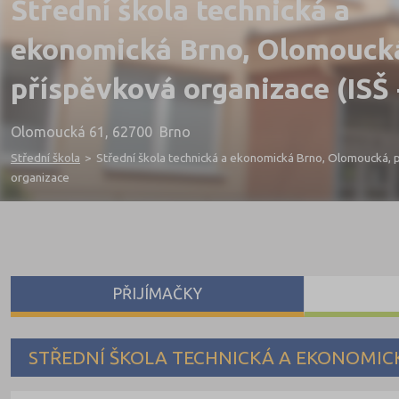
Střední škola technická a
ekonomická Brno, Olomouck
příspěvková organizace (ISŠ
Olomoucká 61, 62700 Brno
Střední škola
>
Střední škola technická a ekonomická Brno, Olomoucká, 
organizace
PŘIJÍMAČKY
STŘEDNÍ ŠKOLA TECHNICKÁ A EKONOMIC