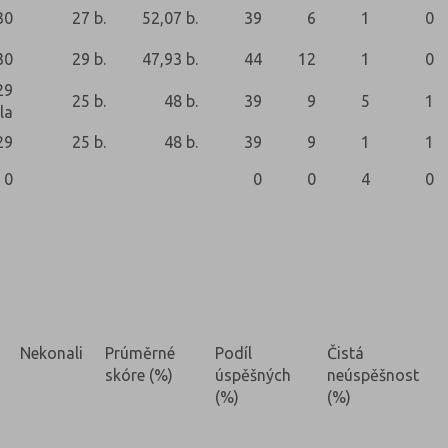
30
27 b.
52,07 b.
39
6
1
0
30
29 b.
47,93 b.
44
12
1
0
29
25 b.
48 b.
39
9
5
1
la
29
25 b.
48 b.
39
9
1
1
0
0
0
4
0
Nekonali
Prúměrné
Podíl
Čistá
skóre (%)
úspěšných
neúspěšnost
(%)
(%)