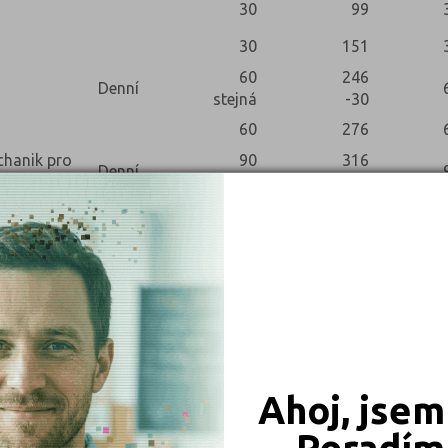
30
99
30
151
60
246
Denní
stejná
-30
60
276
chanik pro
90
316
Denní
stejná
+29
90
287
90
306
30
90
(2345L01)
Denní
stejná
+12
30
78
30
100
Ahoj, jsem
30
75
Denní
stejná
+9
2 ko
Poradím 