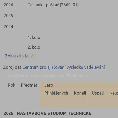
2026
Technik - puškař (2369L01)
2025
2024
1. kolo
2. kolo
Zobrazit vše
Zdroj dat
Centrum pro zjišťování výsledků vzdělávání
Úspěšnost u státní maturity
Nahoru
Rok
Předmět
Jaro
Přihlášených
Konali
Uspěli
Neus
2026
NÁSTAVBOVÉ STUDIUM TECHNICKÉ