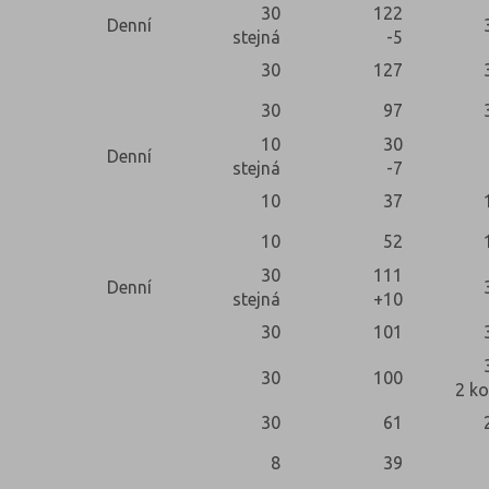
30
122
Denní
stejná
-5
30
127
30
97
10
30
Denní
stejná
-7
10
37
10
52
30
111
Denní
stejná
+10
30
101
30
100
2 ko
30
61
8
39