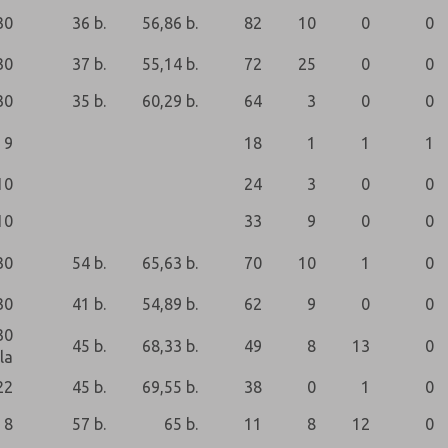
30
36 b.
56,86 b.
82
10
0
0
30
37 b.
55,14 b.
72
25
0
0
30
35 b.
60,29 b.
64
3
0
0
9
18
1
1
1
10
24
3
0
0
10
33
9
0
0
30
54 b.
65,63 b.
70
10
1
0
30
41 b.
54,89 b.
62
9
0
0
30
45 b.
68,33 b.
49
8
13
0
la
22
45 b.
69,55 b.
38
0
1
0
8
57 b.
65 b.
11
8
12
0