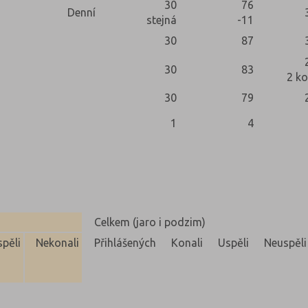
30
76
Denní
stejná
-11
30
87
30
83
2 ko
30
79
1
4
Celkem (jaro i podzim)
pěli
Nekonali
Přihlášených
Konali
Uspěli
Neuspěli