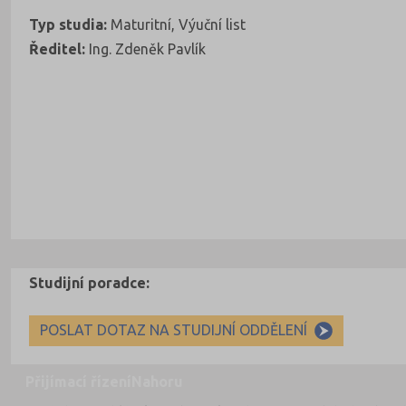
Typ studia:
Maturitní, Výuční list
Ředitel:
Ing. Zdeněk Pavlík
Studijní poradce:
POSLAT DOTAZ NA STUDIJNÍ ODDĚLENÍ
Přijímací řízení
Nahoru