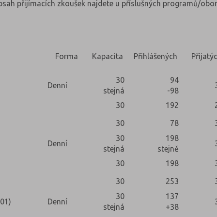
obsah přijímacích zkoušek najdete u příslušných programů/obor
Forma
Kapacita
Přihlášených
Přijatý
30
94
Denní
stejná
-98
30
192
30
78
30
198
Denní
stejná
stejně
30
198
30
253
30
137
H01)
Denní
stejná
+38