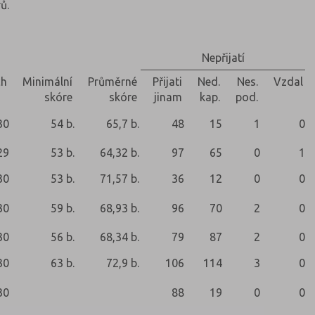
ů.
Nepřijatí
ch
Minimální
Průměrné
Přijati
Ned.
Nes.
Vzdal
skóre
skóre
jinam
kap.
pod.
30
54 b.
65,7 b.
48
15
1
0
29
53 b.
64,32 b.
97
65
0
1
30
53 b.
71,57 b.
36
12
0
0
30
59 b.
68,93 b.
96
70
2
0
30
56 b.
68,34 b.
79
87
2
0
30
63 b.
72,9 b.
106
114
3
0
30
88
19
0
0