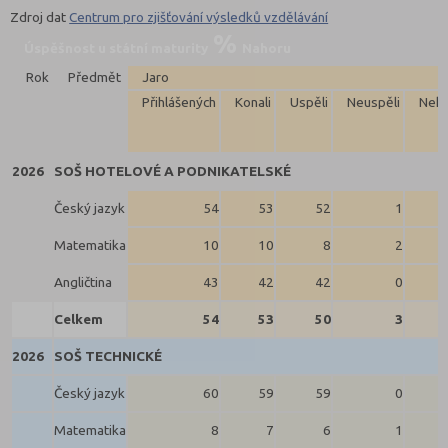
Zdroj dat
Centrum pro zjišťování výsledků vzdělávání
Úspěšnost u státní maturity
Nahoru
Rok
Předmět
Jaro
Přihlášených
Konali
Uspěli
Neuspěli
Neko
2026
SOŠ HOTELOVÉ A PODNIKATELSKÉ
Český jazyk
54
53
52
1
Matematika
10
10
8
2
Angličtina
43
42
42
0
Celkem
54
53
50
3
2026
SOŠ TECHNICKÉ
Český jazyk
60
59
59
0
Matematika
8
7
6
1