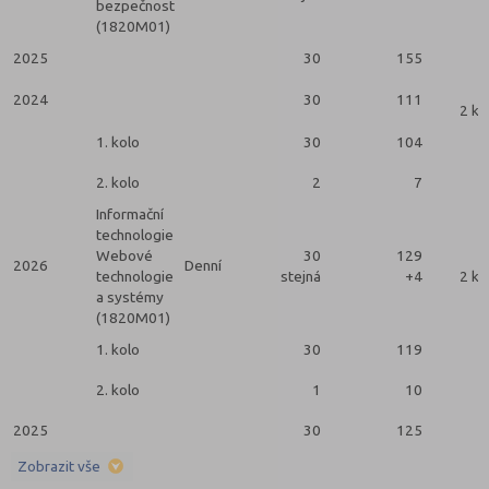
bezpečnost
(1820M01)
2025
30
155
2024
30
111
2 ko
1. kolo
30
104
2. kolo
2
7
Informační
technologie
Webové
30
129
2026
Denní
technologie
stejná
+4
2 ko
a systémy
(1820M01)
1. kolo
30
119
2. kolo
1
10
2025
30
125
Zobrazit vše