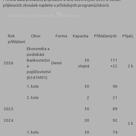
přijímacích zkoušek najdete u příslušných programů/oborů.
Úspěšnost u přijímaček
Nahoru
Rok
Obor
Forma
Kapacita
Přihlášených
Přijatý
přihlášení
Ekonomika a
podnikání
Bankovnictví
30
111
2026
Denní
a
stejná
+22
2 ko
pojišťovnictví
(6341M01)
1. kolo
30
90
2. kolo
2
21
2025
30
89
2024
30
92
2 ko
1. kolo
30
74