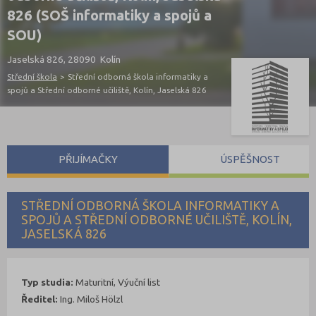
826 (SOŠ informatiky a spojů a
SOU)
Jaselská 826, 28090 Kolín
Střední škola
>
Střední odborná škola informatiky a
spojů a Střední odborné učiliště, Kolín, Jaselská 826
PŘIJÍMAČKY
ÚSPĚŠNOST
STŘEDNÍ ODBORNÁ ŠKOLA INFORMATIKY A
SPOJŮ A STŘEDNÍ ODBORNÉ UČILIŠTĚ, KOLÍN,
JASELSKÁ 826
Typ studia:
Maturitní, Výuční list
Ředitel:
Ing. Miloš Hölzl