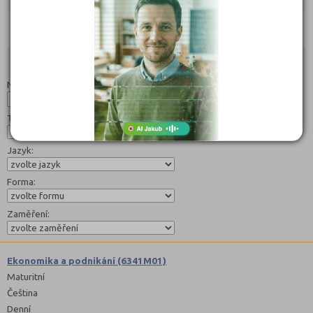
Učebnice:
Studijní programy/obory
Nahoru
Název:
Typ:
Jazyk:
Forma:
Zaměření:
Ekonomika a podnikání (6341M01)
Maturitní
Čeština
Denní