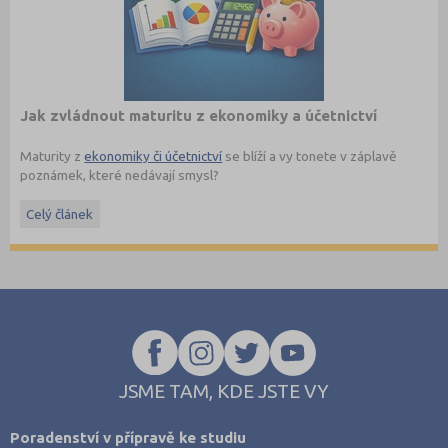
Jak zvládnout maturitu z ekonomiky a účetnictví
Maturity z
ekonomiky či účetnictví
se blíží a vy tonete v záplavě
poznámek, které nedávají smysl?
Maturita ověřuje, jestli student rozumí základním ekonomickým
Celý článek
pojmům a umí je vysvětlit v souvislostech. Nejde jen o naučení
definic nazpaměť, ale hlavně o to, aby dokázal popsat, jak funguje
trh, podnik, bankovnictví nebo daňová soustava.
Právě šíře okruhů bývá důvodem, proč studenti často nevědí, kde
s opakováním začít, a hledají materiály, které jsou strukturované a
jdou rovnou k věci.
JSME TAM, KDE JSTE VY
Poradenství v přípravě ke studiu