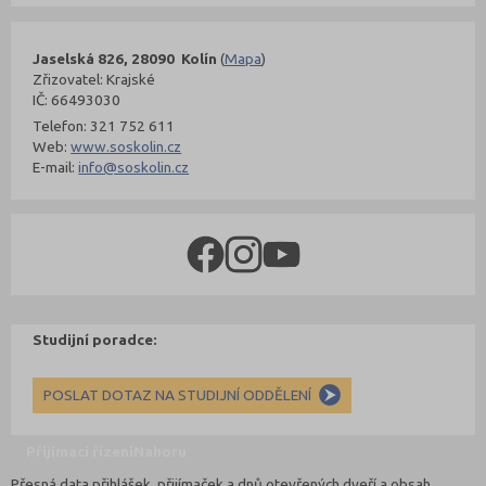
Jaselská 826, 28090 Kolín
(
Mapa
)
Zřizovatel: Krajské
IČ: 66493030
Telefon: 321 752 611
Web:
www.soskolin.cz
E-mail:
info@soskolin.cz
Studijní poradce:
POSLAT DOTAZ NA STUDIJNÍ ODDĚLENÍ
Přijímací řízení
Nahoru
Přesná data přihlášek, přijímaček a dnů otevřených dveří a obsah