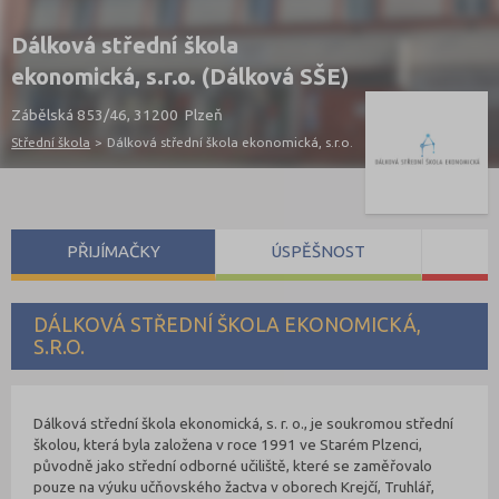
Dálková střední škola
ekonomická, s.r.o. (Dálková SŠE)
Zábělská 853/46, 31200 Plzeň
Střední škola
>
Dálková střední škola ekonomická, s.r.o.
PŘIJÍMAČKY
ÚSPĚŠNOST
S
DÁLKOVÁ STŘEDNÍ ŠKOLA EKONOMICKÁ,
S.R.O.
Dálková střední škola ekonomická, s. r. o., je soukromou střední
školou, která byla založena v roce 1991 ve Starém Plzenci,
původně jako střední odborné učiliště, které se zaměřovalo
pouze na výuku učňovského žactva v oborech Krejčí, Truhlář,