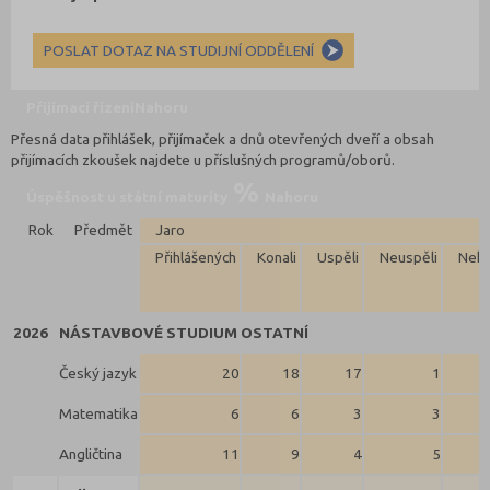
POSLAT DOTAZ NA STUDIJNÍ ODDĚLENÍ
Přijímací řízení
Nahoru
Přesná data přihlášek, přijímaček a dnů otevřených dveří a obsah
přijímacích zkoušek najdete u příslušných programů/oborů.
Úspěšnost u státní maturity
Nahoru
Rok
Předmět
Jaro
Přihlášených
Konali
Uspěli
Neuspěli
Neko
2026
NÁSTAVBOVÉ STUDIUM OSTATNÍ
Český jazyk
20
18
17
1
Matematika
6
6
3
3
Angličtina
11
9
4
5