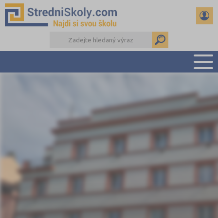
PŘEHLED ŠKOL
PŘÍPRAVA NA PŘIJÍMAČKY
DŮLEŽITÉ TERMÍNY
REFERÁTY A SEMINÁRKY
DALŠÍ DRUHY ŠKOL