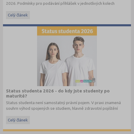
2026. Podmínky pro podávání přihlášek v jednotlivých kolech
najdete v
příslušném článku
a také v
e-booku
.
Celý článek
Status studenta 2026 - do kdy jste studenty po
maturitě?
Status studenta není samostatný právní pojem. V praxi znamená
souhrn výhod spojených se studiem, hlavně zdravotní pojištění
hrazené státem, studentské slevy na dopravu a další.
Celý článek