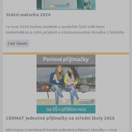
Státní maturita 2026
I v roce 2026 mohou studenti u společné části volit mezi
matematikou a cizím jazykem a zůstává povinná zkouška z českého
jazyka a literatury. Stáhněte si zdarma
e-book
s podrobnými
informacemi.
Celý článek
CERMAT jednotné přijímačky na střední školy 2026
Informace o termínech konání jednotné přijímací zkoušky v roce