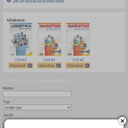
Jak se dostat na střední školu
Učebnice:
250 Kč
239 Kč
239 Kč
Objednat
Objednat
Objednat
Studijní programy/obory
Nahoru
Název:
Typ:
Jazyk:
×
Forma: