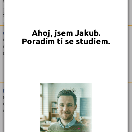
Zaměření:
Ahoj, jsem Jakub.
Ekonomika a podnikání (6341M01)
Poradím ti se studiem.
Maturitní
Čeština
Dálkové
Podnikání (6441L51)
Maturitní
Čeština
Dálkové