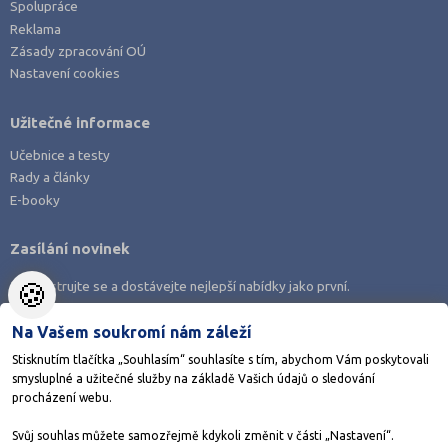
Spolupráce
Reklama
Zásady zpracování OÚ
Nastavení cookies
Užitečné informace
Učebnice a testy
Rady a články
E-booky
Zasílání novinek
🍪
Zaregistrujte se a dostávejte nejlepší nabídky jako první.
Na Vašem soukromí nám záleží
Stisknutím tlačítka „Souhlasím“ souhlasíte s tím, abychom Vám poskytovali
smysluplné a užitečné služby na základě Vašich údajů o sledování
Stáhněte si aplikaci Adresář škol
procházení webu.
Svůj souhlas můžete samozřejmě kdykoli změnit v části „Nastavení“.