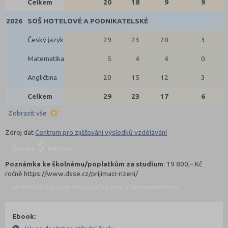
Celkem
20
18
9
9
2026
SOŠ HOTELOVÉ A PODNIKATELSKÉ
Český jazyk
29
23
20
3
Matematika
5
4
4
0
Angličtina
20
15
12
3
Celkem
29
23
17
6
Zobrazit vše
Zdroj dat
Centrum pro zjišťování výsledků vzdělávání
Školné
Nahoru
Poznámka ke školnému/poplatkům za studium
: 19 800,– Kč
ročně https://www.dsse.cz/prijimaci-rizeni/
stredniskoly.com doporučují pro přípravu
Nahoru
Ebook: