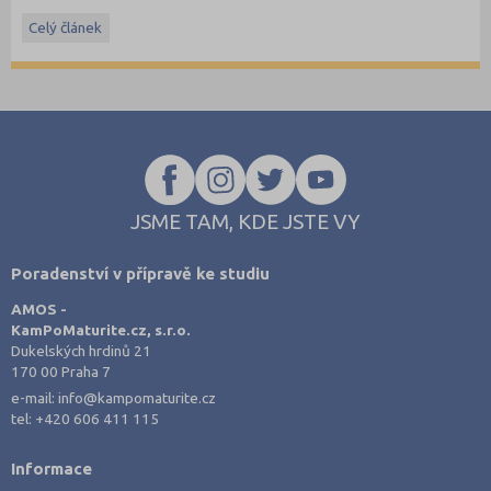
hrazené státem, studentské slevy na dopravu a další.
Celý článek
JSME TAM, KDE JSTE VY
Poradenství v přípravě ke studiu
AMOS -
KamPoMaturite.cz, s.r.o.
Dukelských hrdinů 21
170 00 Praha 7
e-mail:
info@kampomaturite.cz
tel:
+420 606 411 115
Informace