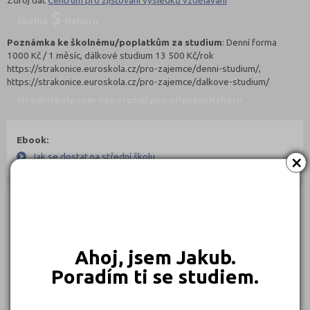
Školné
Nahoru
Poznámka ke školnému/poplatkům za studium
: Denní forma
1000 Kč / 1 měsíc, dálkové studium 13 500 Kč/rok
https://strakonice.euroskola.cz/pro-zajemce/denni-studium/,
https://strakonice.euroskola.cz/pro-zajemce/dalkove-studium/
stredniskoly.com doporučují pro přípravu
Nahoru
Ebook:
×
Jak se dostat na střední školu
Učebnice:
Ahoj, jsem Jakub.
Poradím ti se studiem.
250 Kč
239 Kč
239 Kč