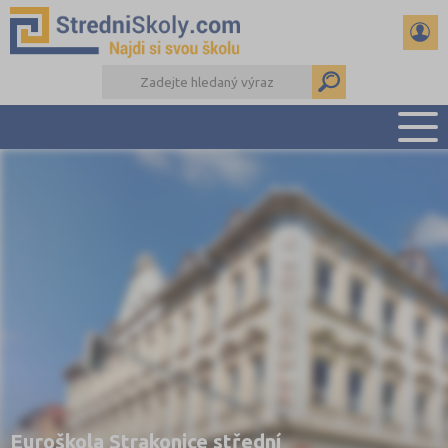
PŘEHLED ŠKOL
PŘÍPRAVA NA PŘIJÍMAČKY
DŮLEŽITÉ TERMÍNY
REFERÁTY A SEMINÁRKY
DALŠÍ DRUHY ŠKOL
Euroškola Strakonice střední