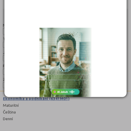
Objednat
Objednat
Objednat
Studijní programy/obory
Nahoru
Název:
Typ:
Jazyk:
Forma:
Zaměření:
Ekonomika a podnikání (6341M01)
Maturitní
Čeština
Denní