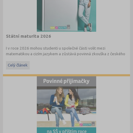
Státní maturita 2026
I v roce 2026 mohou studenti u společné části volit mezi
matematikou a cizím jazykem a zůstává povinná zkouška z českého
jazyka a literatury. Stáhněte si zdarma
e-book
s podrobnými
informacemi.
Celý článek