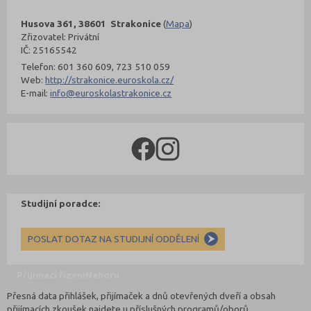
Husova 361, 38601 Strakonice
(
Mapa
)
Zřizovatel: Privátní
IČ: 25165542
Telefon: 601 360 609, 723 510 059
Web:
http://strakonice.euroskola.cz/
E-mail:
info@euroskolastrakonice.cz
Studijní poradce:
POSLAT DOTAZ NA STUDIJNÍ ODDĚLENÍ
Přijímací řízení
Nahoru
Přesná data přihlášek, přijímaček a dnů otevřených dveří a obsah
přijímacích zkoušek najdete u příslušných programů/oborů.