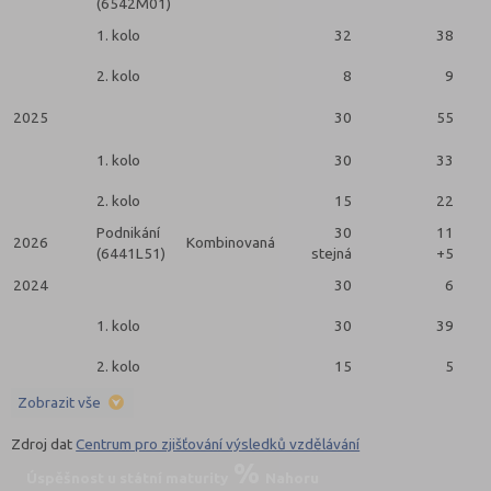
(6542M01)
1. kolo
32
38
2. kolo
8
9
2025
30
55
1. kolo
30
33
2. kolo
15
22
Podnikání
30
11
2026
Kombinovaná
(6441L51)
stejná
+5
2024
30
6
1. kolo
30
39
2. kolo
15
5
Zobrazit vše
Zdroj dat
Centrum pro zjišťování výsledků vzdělávání
Úspěšnost u státní maturity
Nahoru