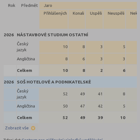
Rok
Předmět
Jaro
Přihlášených
Konali
Uspěli
Neuspěli
Neko
2026
NÁSTAVBOVÉ STUDIUM OSTATNÍ
Český
10
8
3
5
jazyk
Angličtina
8
6
3
3
Celkem
10
8
2
6
2026
SOŠ HOTELOVÉ A PODNIKATELSKÉ
Český
52
49
41
8
jazyk
Angličtina
50
47
42
5
Celkem
52
49
39
10
Zobrazit vše
Zdroj dat
Centrum pro zjišťování výsledků vzdělávání