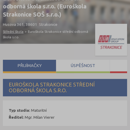
odborná škola s.r.o. (Euroškola
Strakonice SOŠ s.r.o.)
Husova 361, 38601 Strakonice
Střední škola
>
Euroškola Strakonice střední odborná
škola s.r.o.
PŘIJÍMAČKY
ÚSPĚŠNOST
S
EUROŠKOLA STRAKONICE STŘEDNÍ
ODBORNÁ ŠKOLA S.R.O.
Typ studia:
Maturitní
Ředitel:
Mgr. Milan Vierer