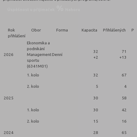
Úspěšnost u přijímaček
Nahoru
Rok
Obor
Forma
Kapacita
Přihlášených
Při
přihlášení
Ekonomika a
podnikání
32
71
2026
Management
Denní
+2
+13
sportu
(6341M01)
1. kolo
32
67
2. kolo
5
4
2025
30
58
1. kolo
30
42
2. kolo
15
16
2024
28
65