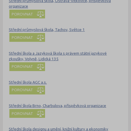
Střední průmyslová škola, Ostrava-Vítkovice, příspěvková
organizace
POROVNAT
Střední průmyslová škola, Tachov, Světce 1
POROVNAT
Střední škola a Jazyková škola s právem státní jazykové
zkoušky, Volyně, Lidická 135
POROVNAT
Střední škola AGC a.s.
POROVNAT
Střední škola Brno, Charbulova, příspěvková organizace
POROVNAT
Střední škola designu a umění, knižní kultury a ekonomiky