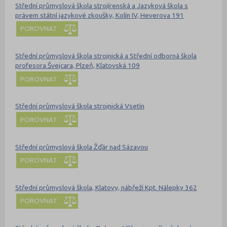
Střední průmyslová škola strojírenská a Jazyková škola s
právem státní jazykové zkoušky, Kolín IV, Heverova 191
POROVNAT
Střední průmyslová škola strojnická a Střední odborná škola
profesora Švejcara, Plzeň, Klatovská 109
POROVNAT
Střední průmyslová škola strojnická Vsetín
POROVNAT
Střední průmyslová škola Žďár nad Sázavou
POROVNAT
Střední průmyslová škola, Klatovy, nábřeží Kpt. Nálepky 362
POROVNAT