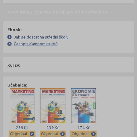
stredniskoly.com doporučují pro přípravu
Nahoru
Ebook:
Jak se dostat na střední školu
Časopis Kampomaturitě
Kurzy:
Učebnice:
239 Kč
239 Kč
174 Kč
Objednat
Objednat
Objednat