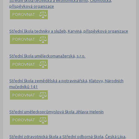
Střední škola technická a ekonomická Brno, Olomoucká,
příspěvková organizace
POROVNAT
Střední škola techniky a služeb, Karviná, příspěvková organizace
POROVNAT
Střední škola uměleckomanažerská, s.r.o.
POROVNAT
Střední škola zemědělská a potravinářská, Klatovy, Národních
mučedníků 141
POROVNAT
Střední uměleckoprůmyslová škola Jihlava-Helenín
POROVNAT
Střední zdravotnická škola a Střední odborná škola, Česká Lípa,