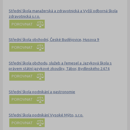
Střední škola manažerská a zdravotnická a Vyšší odborná škola
zdravotnická s.r.o.
POROVNAT
Střední škola obchodní, České Budějovice, Husova 9
POROVNAT
Střední škola obchodu, služeb a řemesel a Jazyková škola s
právem státní jazykové zkoušky, Tábor, Bydlinského 2474
POROVNAT
Střední škola podnikání a gastronomie
POROVNAT
Střední škola podnikání Vysoké Mýto, s.r.o.
POROVNAT