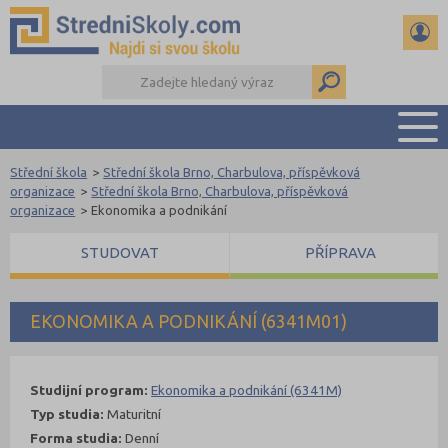
Střední škola
>
Střední škola Brno, Charbulova, příspěvková
PŘEHLED ŠKOL
organizace
>
Střední škola Brno, Charbulova, příspěvková
organizace
>
Ekonomika a podnikání
PŘÍPRAVA NA PŘIJÍMAČKY
DŮLEŽITÉ TERMÍNY
STUDOVAT
PŘÍPRAVA
REFERÁTY A SEMINÁRKY
DALŠÍ DRUHY ŠKOL
EKONOMIKA A PODNIKÁNÍ (6341M01)
Studijní program:
Ekonomika a podnikání (6341M)
Typ studia:
Maturitní
Forma studia:
Denní