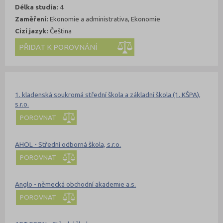
Délka studia:
4
Zaměření:
Ekonomie a administrativa, Ekonomie
Cizí jazyk:
Čeština
Kde se dá studovat
Nahoru
1. kladenská soukromá střední škola a základní škola (1. KŠPA),
s.r.o.
POROVNAT
AHOL - Střední odborná škola, s.r.o.
POROVNAT
Anglo - německá obchodní akademie a.s.
POROVNAT