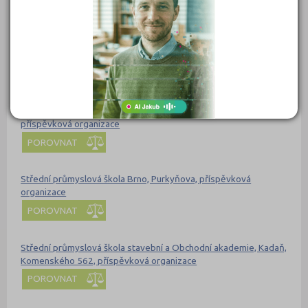
POROVNAT
Střední odborné učiliště a Střední odborná škola SČMSD, Žatec,
s.r.o.
POROVNAT
Střední průmyslová škola a Vyšší odborná škola Brno, Sokolská,
příspěvková organizace
POROVNAT
Střední průmyslová škola Brno, Purkyňova, příspěvková
organizace
POROVNAT
Střední průmyslová škola stavební a Obchodní akademie, Kadaň,
Komenského 562, příspěvková organizace
POROVNAT