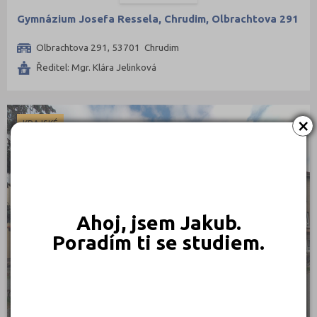
Gymnázium Josefa Ressela, Chrudim, Olbrachtova 291
Olbrachtova 291, 53701 Chrudim
Ředitel: Mgr. Klára Jelinková
×
KRAJSKÉ
Ahoj, jsem Jakub.
Poradím ti se studiem.