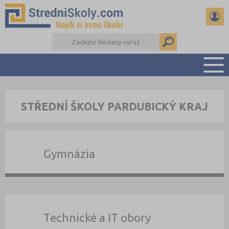
PŘEHLED ŠKOL
STŘEDNÍ ŠKOLY PARDUBICKÝ KRAJ
PŘÍPRAVA NA PŘIJÍMAČKY
DŮLEŽITÉ TERMÍNY
REFERÁTY A SEMINÁRKY
Gymnázia
DALŠÍ DRUHY ŠKOL
Technické a IT obory