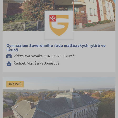
Gymnázium Suverénního řádu maltézských rytířů ve
Skutči
Vítězslava Nováka 584, 53973 Skuteč
Ředitel: Mgr. Šárka Jonešová
KRAJSKÉ