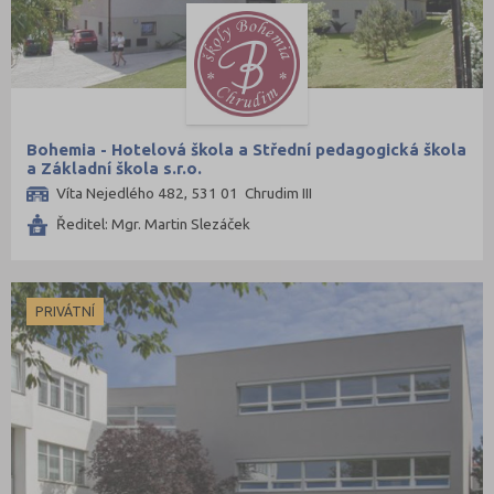
Praha hlavní město (223)
Praha-východ (14)
Praha-západ (5)
Prachatice (4)
Bohemia - Hotelová škola a Střední pedagogická škola
Prostějov (16)
a Základní škola s.r.o.
Víta Nejedlého 482, 531 01 Chrudim III
Přerov (22)
Ředitel: Mgr. Martin Slezáček
Příbram (14)
Rakovník (8)
Rokycany (3)
PRIVÁTNÍ
Rychnov nad Kněžnou (8)
Semily (10)
Sokolov (7)
Strakonice (12)
Svitavy (16)