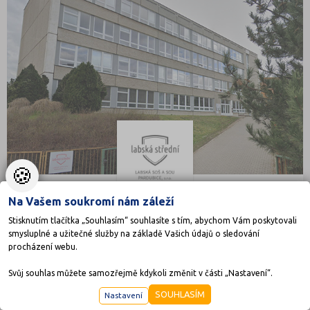
🍪
Na Vašem soukromí nám záleží
Labská střední odborná škola a Střední odborné
Stisknutím tlačítka „Souhlasím“ souhlasíte s tím, abychom Vám poskytovali
učiliště Pardubice, s. r. o.
smysluplné a užitečné služby na základě Vašich údajů o sledování
U Josefa 118, 53009 Pardubice
procházení webu.
Ředitel: Ing. Radmila Kozohorská
Svůj souhlas můžete samozřejmě kdykoli změnit v části „Nastavení“.
SOUHLASÍM
Nastavení