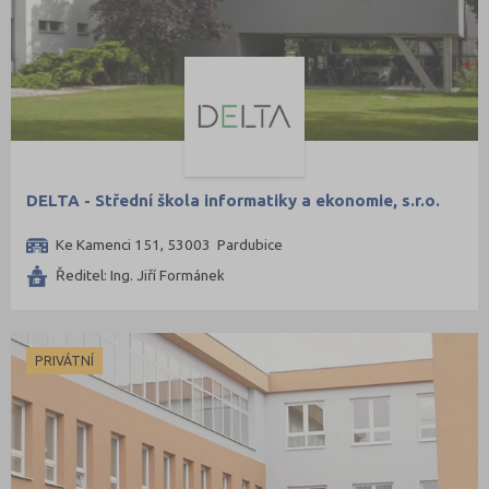
Šumperk (16)
Tábor (15)
Tachov (6)
Teplice (14)
Trutnov (16)
Třebíč (11)
DELTA - Střední škola informatiky a ekonomie, s.r.o.
Uherské Hradiště (19)
Ke Kamenci 151, 53003 Pardubice
Ústí nad Labem (11)
Ředitel: Ing. Jiří Formánek
Ústí nad Orlicí (22)
Vsetín (17)
Vyškov (6)
PRIVÁTNÍ
Zlín (22)
Znojmo (11)
Žďár nad Sázavou (18)
Pardubický kraj