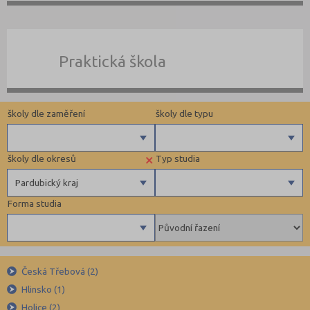
Praktická škola
školy dle zaměření
školy dle typu
×
školy dle okresů
Typ studia
Gymnázia
Jiné
Pardubický kraj
4 letá gymnázia
Privátní
Forma studia
6 letá gymnázia
Církevní
Benešov (12)
Maturitní
8 letá gymnázia
Krajské
Beroun (11)
Výuční list
Se sportovní přípravou
Blansko (13)
Bez výučního listu
Denní
Lycea
Brno-město (67)
Umělecké
Česká Třebová (2)
Dálkové
Hlinsko (1)
Technické a IT obory
Brno-venkov (15)
Kombinované
Holice (2)