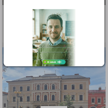
Gymnázium K. V. Raise a Střední odborné učiliště,
Hlinsko, Adámkova 55
Adámkova 55, 53901 Hlinsko
Ředitel: RNDr. Rostislav Dvořáček
KRAJSKÉ