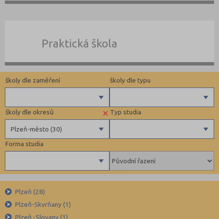
Praktická škola
školy dle zaměření
školy dle typu
×
školy dle okresů
Typ studia
Gymnázia
Privátní
Plzeň-město (30)
4 letá gymnázia
Církevní
Forma studia
6 letá gymnázia
Krajské
Benešov (12)
Maturitní
8 letá gymnázia
Beroun (11)
Výuční list
Se sportovní přípravou
Blansko (13)
Bez výučního listu
Denní
Lycea
Brno-město (67)
Umělecké
Plzeň (28)
Dálkové
Plzeň-Skvrňany (1)
Technické a IT obory
Brno-venkov (15)
Kombinované
Plzeň -Slovany (1)