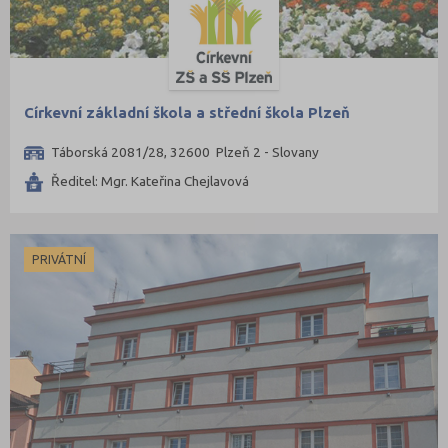
Šumperk (16)
Tábor (15)
Tachov (6)
Teplice (14)
Církevní základní škola a střední škola Plzeň
Trutnov (16)
Táborská 2081/28, 32600 Plzeň 2 - Slovany
Třebíč (11)
Ředitel: Mgr. Kateřina Chejlavová
Uherské Hradiště (19)
Ústí nad Labem (11)
Ústí nad Orlicí (22)
PRIVÁTNÍ
Vsetín (17)
Vyškov (6)
Zlín (22)
Znojmo (11)
Žďár nad Sázavou (18)