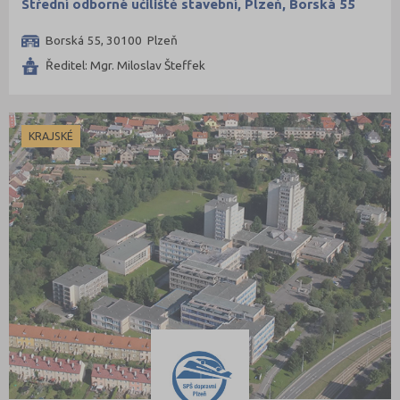
Střední odborné učiliště stavební, Plzeň, Borská 55
Borská 55, 30100 Plzeň
Ředitel: Mgr. Miloslav Šteffek
KRAJSKÉ