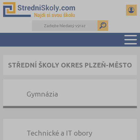
PŘEHLED ŠKOL
STŘEDNÍ ŠKOLY OKRES PLZEŇ-MĚSTO
PŘÍPRAVA NA PŘIJÍMAČKY
DŮLEŽITÉ TERMÍNY
REFERÁTY A SEMINÁRKY
Gymnázia
DALŠÍ DRUHY ŠKOL
Technické a IT obory