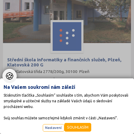
Střední škola informatiky a finančních služeb, Plzeň,
Klatovská 200 G
Klatovská třída 2778/200g, 30100 Plzeň
🍪
Ředitel: Ing. Přemysl Šmídl
Na Vašem soukromí nám záleží
Stisknutím tlačítka „Souhlasím“ souhlasíte s tím, abychom Vám poskytovali
smysluplné a užitečné služby na základě Vašich údajů o sledování
PRIVÁTNÍ
procházení webu.
Svůj souhlas můžete samozřejmě kdykoli změnit v části „Nastavení“.
SOUHLASÍM
Nastavení