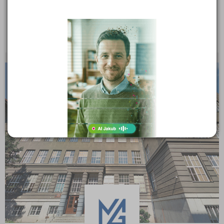
Konzervatoř, Plzeň, Kopeckého sady 10
Kopeckého sady 10, 30100 Plzeň
Ředitel: Miroslav Brejcha
KRAJSKÉ