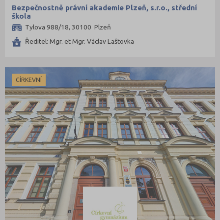
Praktická škola
Mělník (10)
Bezpečnostně právní akademie Plzeň, s.r.o., střední
škola
Šance na přijetí
Mladá Boleslav (19)
Tylova 988/18, 30100 Plzeň
Most (17)
Ředitel: Mgr. et Mgr. Václav Laštovka
Náchod (12)
Nový Jičín (14)
Nymburk (15)
CÍRKEVNÍ
Olomouc (35)
Opava (19)
Ostrava-město (48)
Pardubice (24)
Pelhřimov (11)
Písek (12)
Plzeň-jih (3)
Plzeň-město (30)
Plzeň-sever (2)