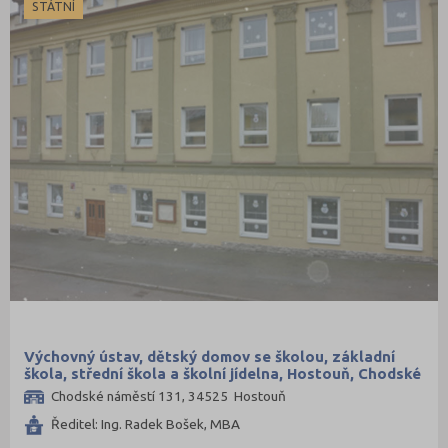
STÁTNÍ
Šumperk (16)
Tábor (15)
Tachov (6)
Teplice (14)
Trutnov (16)
Třebíč (11)
Uherské Hradiště (19)
Ústí nad Labem (11)
Ústí nad Orlicí (22)
Vsetín (17)
Vyškov (6)
Zlín (22)
Výchovný ústav, dětský domov se školou, základní
škola, střední škola a školní jídelna, Hostouň, Chodské
Znojmo (11)
náměstí 131
Chodské náměstí 131, 34525 Hostouň
Žďár nad Sázavou (18)
Ředitel: Ing. Radek Bošek, MBA