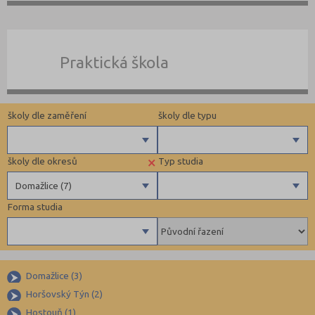
Praktická škola
školy dle zaměření
školy dle typu
×
školy dle okresů
Typ studia
Gymnázia
Státní
Domažlice (7)
4 letá gymnázia
Privátní
Forma studia
6 letá gymnázia
Krajské
Benešov (12)
Maturitní
8 letá gymnázia
Beroun (11)
Výuční list
Se sportovní přípravou
Blansko (13)
Bez výučního listu
Denní
Lycea
Brno-město (67)
Domažlice (3)
Dálkové
Horšovský Týn (2)
Technické a IT obory
Brno-venkov (15)
Hostouň (1)