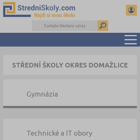
PŘEHLED ŠKOL
STŘEDNÍ ŠKOLY OKRES DOMAŽLICE
PŘÍPRAVA NA PŘIJÍMAČKY
DŮLEŽITÉ TERMÍNY
REFERÁTY A SEMINÁRKY
Gymnázia
DALŠÍ DRUHY ŠKOL
Technické a IT obory