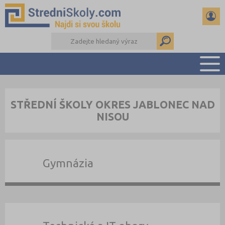
PŘEHLED ŠKOL
STŘEDNÍ ŠKOLY OKRES JABLONEC NAD
PŘÍPRAVA NA PŘIJÍMAČKY
NISOU
DŮLEŽITÉ TERMÍNY
REFERÁTY A SEMINÁRKY
DALŠÍ DRUHY ŠKOL
Gymnázia