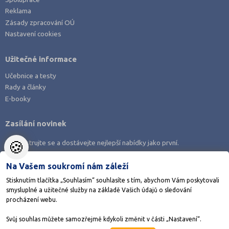
Reklama
Zásady zpracování OÚ
Nastavení cookies
Užitečné informace
Učebnice a testy
Rady a články
E-booky
Zasílání novinek
🍪
Zaregistrujte se a dostávejte nejlepší nabídky jako první.
Na Vašem soukromí nám záleží
Stisknutím tlačítka „Souhlasím“ souhlasíte s tím, abychom Vám poskytovali
smysluplné a užitečné služby na základě Vašich údajů o sledování
Stáhněte si aplikaci Adresář škol
procházení webu.
Svůj souhlas můžete samozřejmě kdykoli změnit v části „Nastavení“.
©1998-2026
AMOS KamPoMaturite.cz
, s.r.o., stránky vytvořilo
Anawe