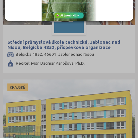
Svitavy (16)
Šumperk (16)
Tábor (15)
Tachov (6)
Teplice (14)
Střední průmyslová škola technická, Jablonec nad
Nisou, Belgická 4852, příspěvková organizace
Trutnov (16)
Belgická 4852, 46601 Jablonec nad Nisou
Třebíč (11)
Ředitel: Mgr. Dagmar Panošová, Ph.D.
Uherské Hradiště (19)
Ústí nad Labem (11)
Ústí nad Orlicí (22)
KRAJSKÉ
Vsetín (17)
Vyškov (6)
Zlín (22)
Znojmo (11)
Žďár nad Sázavou (18)