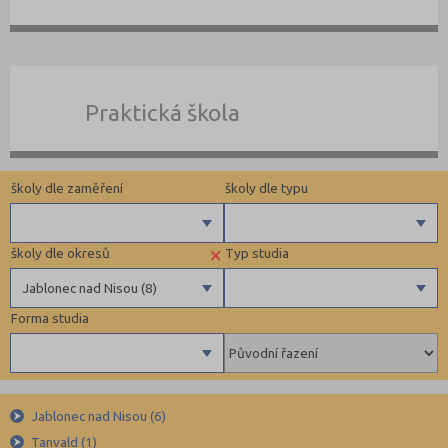
Praktická škola
školy dle zaměření
školy dle typu
×
školy dle okresů
Typ studia
Gymnázia
Krajské
Jablonec nad Nisou (8)
4 letá gymnázia
Forma studia
6 letá gymnázia
Benešov (12)
Maturitní
8 letá gymnázia
Beroun (11)
Výuční list
Se sportovní přípravou
Blansko (13)
Denní
Lycea
Brno-město (67)
Jablonec nad Nisou (6)
Dálkové
Tanvald (1)
Technické a IT obory
Brno-venkov (15)