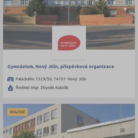
Šumperk (16)
Tábor (15)
Tachov (6)
Teplice (14)
Trutnov (16)
Třebíč (11)
Uherské Hradiště (19)
Gymnázium, Nový Jičín, příspěvková organizace
Ústí nad Labem (11)
Palackého 1329/50, 74101 Nový Jičín
Ústí nad Orlicí (22)
Ředitel: Mgr. Zbyněk Kubičík
Vsetín (17)
Vyškov (6)
Zlín (22)
KRAJSKÉ
Znojmo (11)
Žďár nad Sázavou (18)