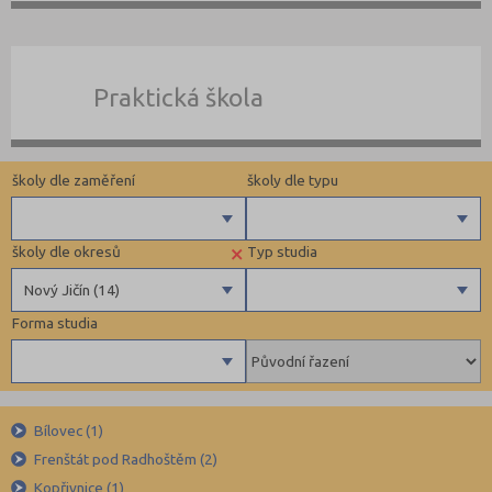
Praktická škola
školy dle zaměření
školy dle typu
×
školy dle okresů
Typ studia
Gymnázia
Státní
Nový Jičín (14)
4 letá gymnázia
Privátní
Forma studia
6 letá gymnázia
Církevní
Benešov (12)
Maturitní
8 letá gymnázia
Krajské
Beroun (11)
Výuční list
Se sportovní přípravou
Blansko (13)
Bez výučního listu
Denní
Lycea
Brno-město (67)
Bílovec (1)
Dálkové
Frenštát pod Radhoštěm (2)
Technické a IT obory
Brno-venkov (15)
Kombinované
Kopřivnice (1)