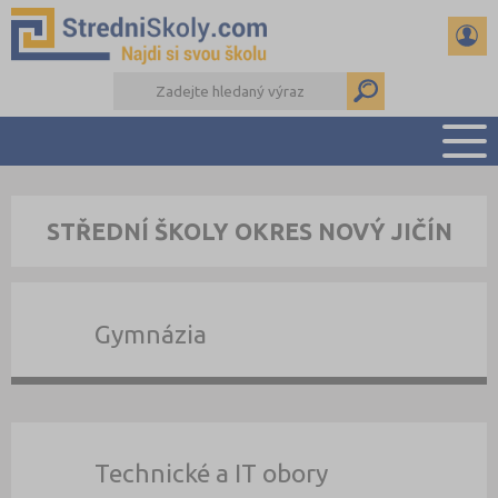
PŘEHLED ŠKOL
STŘEDNÍ ŠKOLY OKRES NOVÝ JIČÍN
PŘÍPRAVA NA PŘIJÍMAČKY
DŮLEŽITÉ TERMÍNY
REFERÁTY A SEMINÁRKY
Gymnázia
DALŠÍ DRUHY ŠKOL
Technické a IT obory