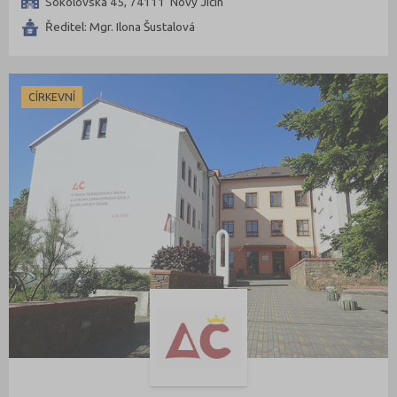
Sokolovská 45, 74111 Nový Jičín
Ředitel: Mgr. Ilona Šustalová
CÍRKEVNÍ