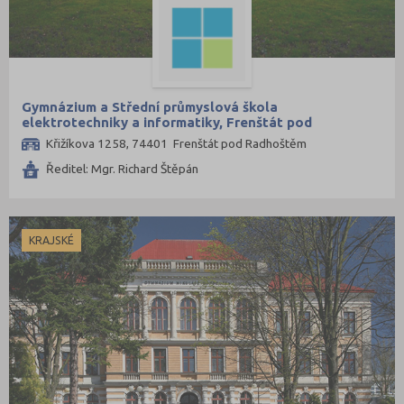
Praktická škola
Mělník (10)
Šance na přijetí
Mladá Boleslav (19)
Most (17)
Náchod (12)
Gymnázium a Střední průmyslová škola
Nový Jičín (14)
elektrotechniky a informatiky, Frenštát pod
Radhoštěm, příspěvková organizace
Křižíkova 1258, 74401 Frenštát pod Radhoštěm
Nymburk (15)
Ředitel: Mgr. Richard Štěpán
Olomouc (35)
Opava (19)
Ostrava-město (48)
KRAJSKÉ
Pardubice (24)
Pelhřimov (11)
Písek (12)
Plzeň-jih (3)
Plzeň-město (30)
Plzeň-sever (2)