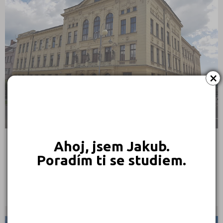
×
Ahoj, jsem Jakub.
Masarykovo gymnázium, Příbor, příspěvková
Poradím ti se studiem.
organizace
Jičínská 528, 74258 Příbor
Ředitel: Mgr. Pavel Kerekeš