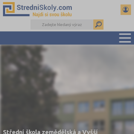
PŘEHLED ŠKOL
PŘÍPRAVA NA PŘIJÍMAČKY
DŮLEŽITÉ TERMÍNY
REFERÁTY A SEMINÁRKY
DALŠÍ DRUHY ŠKOL
Střední škola zemědělská a Vyšší