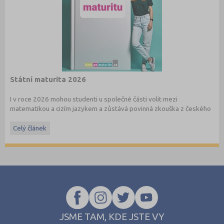
Státní maturita 2026
I v roce 2026 mohou studenti u společné části volit mezi
matematikou a cizím jazykem a zůstává povinná zkouška z českého
jazyka a literatury. Stáhněte si zdarma
e-book
s podrobnými
informacemi.
Celý článek
JSME TAM, KDE JSTE VY