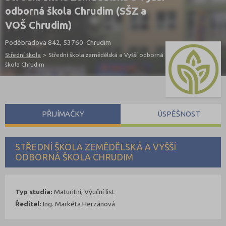
odborná škola Chrudim (SŠZ a
VOŠ Chrudim)
Poděbradova 842, 53760 Chrudim
Střední škola
>
Střední škola zemědělská a Vyšší odborná
škola Chrudim
PŘIJÍMAČKY
ÚSPĚŠNOST
STŘEDNÍ ŠKOLA ZEMĚDĚLSKÁ A VYŠŠÍ
ODBORNÁ ŠKOLA CHRUDIM
Typ studia:
Maturitní, Výuční list
Ředitel:
Ing. Markéta Herzánová