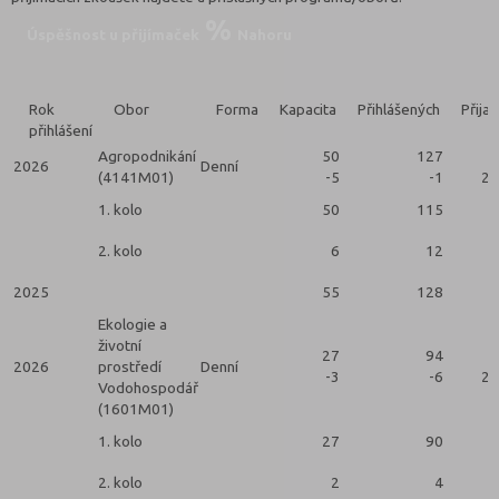
Úspěšnost u přijímaček
Nahoru
Rok
Obor
Forma
Kapacita
Přihlášených
Přija
přihlášení
Agropodnikání
50
127
2026
Denní
(4141M01)
-5
-1
2 
1. kolo
50
115
2. kolo
6
12
2025
55
128
Ekologie a
životní
27
94
2026
prostředí
Denní
-3
-6
2 
Vodohospodář
(1601M01)
1. kolo
27
90
2. kolo
2
4