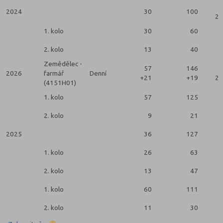
2024
30
100
2 
1. kolo
30
60
2. kolo
13
40
Zemědělec -
57
146
2026
farmář
Denní
+21
+19
2 
(4151H01)
1. kolo
57
125
2. kolo
9
21
2025
36
127
1. kolo
26
63
2. kolo
13
47
1. kolo
60
111
2. kolo
11
30