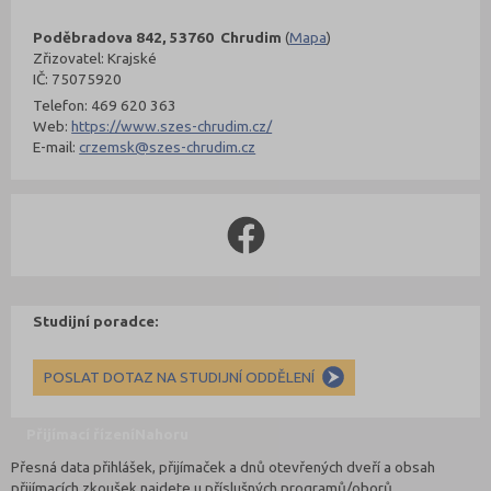
Poděbradova 842, 53760 Chrudim
(
Mapa
)
Zřizovatel: Krajské
IČ: 75075920
Telefon: 469 620 363
Web:
https://www.szes-chrudim.cz/
E-mail:
crzemsk@szes-chrudim.cz
Studijní poradce:
POSLAT DOTAZ NA STUDIJNÍ ODDĚLENÍ
Přijímací řízení
Nahoru
Přesná data přihlášek, přijímaček a dnů otevřených dveří a obsah
přijímacích zkoušek najdete u příslušných programů/oborů.