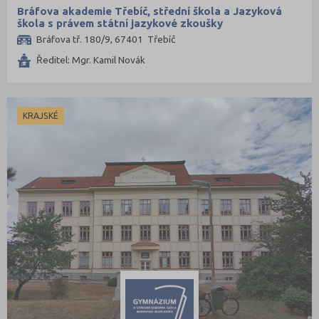
Praktická škola
Mělník (10)
Bráfova akademie Třebíč, střední škola a Jazyková
škola s právem státní jazykové zkoušky
Šance na přijetí
Mladá Boleslav (19)
Bráfova tř. 180/9, 67401 Třebíč
Most (17)
Ředitel: Mgr. Kamil Novák
Náchod (12)
Nový Jičín (14)
Nymburk (15)
KRAJSKÉ
Olomouc (35)
Opava (19)
Ostrava-město (48)
Pardubice (24)
Pelhřimov (11)
Písek (12)
Plzeň-jih (3)
Plzeň-město (30)
Plzeň-sever (2)