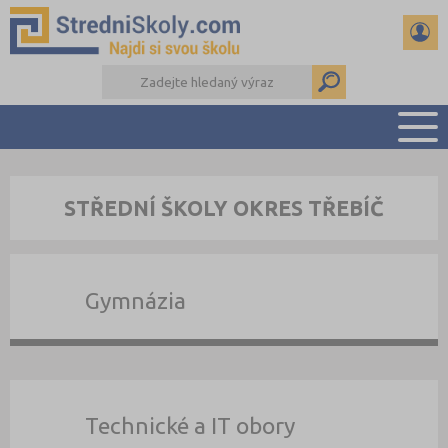
PŘEHLED ŠKOL
STŘEDNÍ ŠKOLY OKRES TŘEBÍČ
PŘÍPRAVA NA PŘIJÍMAČKY
DŮLEŽITÉ TERMÍNY
REFERÁTY A SEMINÁRKY
Gymnázia
DALŠÍ DRUHY ŠKOL
Technické a IT obory