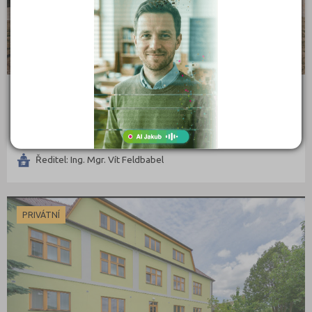
Katolické gymnázium Třebíč
Otmarova 30/22, 67401 Třebíč
Ředitel: Ing. Mgr. Vít Feldbabel
PRIVÁTNÍ