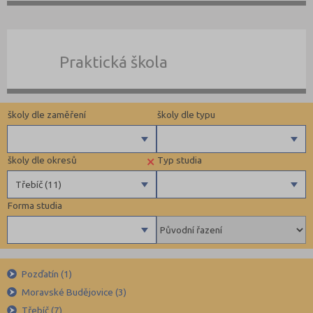
Praktická škola
školy dle zaměření
školy dle typu
×
školy dle okresů
Typ studia
Gymnázia
Privátní
Třebíč (11)
4 letá gymnázia
Církevní
Forma studia
6 letá gymnázia
Krajské
Benešov (12)
Maturitní
8 letá gymnázia
Beroun (11)
Výuční list
Se sportovní přípravou
Blansko (13)
Bez výučního listu
Denní
Lycea
Brno-město (67)
Pozďatín (1)
Dálkové
Moravské Budějovice (3)
Technické a IT obory
Brno-venkov (15)
Třebíč (7)