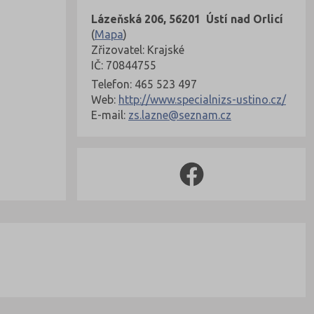
Lázeňská 206, 56201 Ústí nad Orlicí
(
Mapa
)
Zřizovatel: Krajské
IČ: 70844755
Telefon: 465 523 497
Web:
http://www.specialnizs-ustino.cz/
E-mail:
zs.lazne@seznam.cz