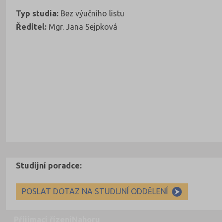
Typ studia:
Bez výučního listu
Ředitel:
Mgr. Jana Sejpková
Studijní poradce:
POSLAT DOTAZ NA STUDIJNÍ ODDĚLENÍ
Přijímací řízení
Nahoru