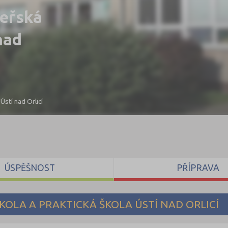
teřská
nad
Ústí nad Orlicí
ÚSPĚŠNOST
PŘÍPRAVA
KOLA A PRAKTICKÁ ŠKOLA ÚSTÍ NAD ORLICÍ