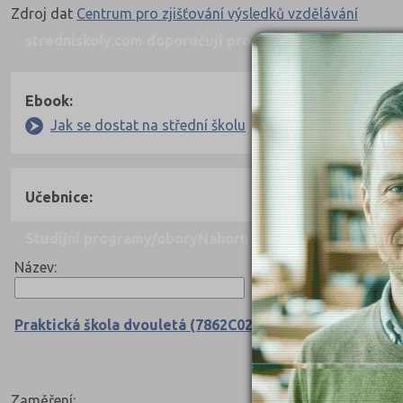
Zdroj dat
Centrum pro zjišťování výsledků vzdělávání
stredniskoly.com doporučují pro přípravu
Nahoru
Ebook:
Jak se dostat na střední školu
Učebnice:
Studijní programy/obory
Nahoru
Název:
Praktická škola dvouletá (7862C02)
Zaměření: