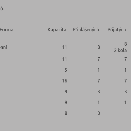
ů.
Forma
Kapacita
Přihlášených
Přijatých
8
nní
11
8
2 kola
11
7
7
5
1
1
16
7
7
9
3
3
9
1
1
8
0