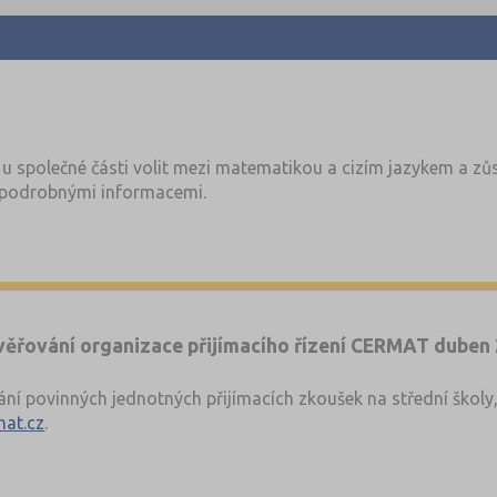
u společné části volit mezi matematikou a cizím jazykem a zůs
podrobnými informacemi.
ověřování organizace přijímacího řízení CERMAT duben
vání povinných jednotných přijímacích zkoušek na střední škol
at.cz
.
testy
z minulých let
.