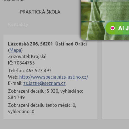
PRAKTICKÁ ŠKOLA
Kontakty
Lázeňská 206, 56201 Ústí nad Orlicí
(
Mapa
)
Zřizovatel: Krajské
IČ: 70844755
Telefon: 465 523 497
Web:
http://www.specialnizs-ustino.cz/
E-mail:
zs.lazne@seznam.cz
Zobrazení detailu: 5 920, vyhledáno:
884 749
Zobrazení detailu tento měsíc: 0,
vyhledáno: 0