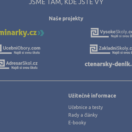
JSME TAM, KDE JSTE VY
Náchod (12)
Nový Jičín (14)
Naše projekty
Nymburk (15)
Olomouc (35)
Opava (19)
Ostrava-město (48)
Pardubice (24)
Pelhřimov (11)
Písek (12)
Užitečné informace
Plzeň-jih (3)
Plzeň-město (30)
Učebnice a testy
Rady a články
Plzeň-sever (2)
E-booky
Praha hlavní město (223)