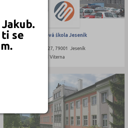
 Jakub.
ti se
Střední průmyslová škola Jeseník
em.
Dukelská 1240/27, 79001 Jeseník
Ředitel: Mgr. Jiří Viterna
STÁTNÍ