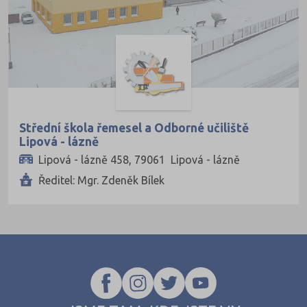
Karlovy Vary (16)
Karviná (28)
Kladno (21)
Klatovy (7)
Kolín (13)
Střední škola řemesel a Odborné učiliště
Kroměříž (16)
Lipová - lázně
Kutná Hora (11)
Lipová - lázně 458, 79061 Lipová - lázně
Ředitel: Mgr. Zdeněk Bílek
Liberec (20)
Litoměřice (15)
Louny (12)
Mělník (10)
Mladá Boleslav (19)
Most (17)