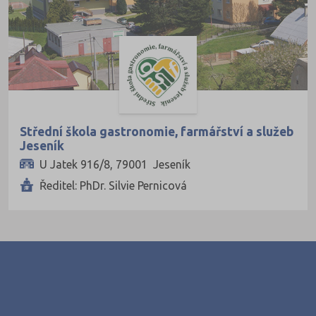
Služby
Přírodovědné a potravinářské obory
Ekologie a ochrana ŽP
Výroba a technologie potravin
Zemědělství a lesnictví
Střední škola gastronomie, farmářství a služeb
Veterinářství
Jeseník
Hotelnictví, turismus, gastronomie
U Jatek 916/8, 79001 Jeseník
Ředitel: PhDr. Silvie Pernicová
Policejní a vojenské obory
Právo
Zdravotnické obory
Pedagogika a sociální péče
Umělecké obory
Praktická škola