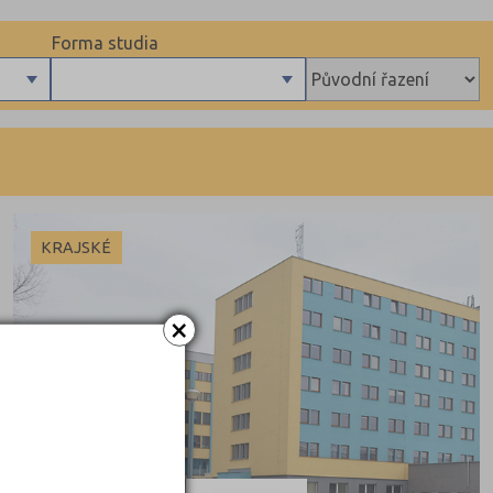
Forma studia
Denní
Večerní
KRAJSKÉ
×