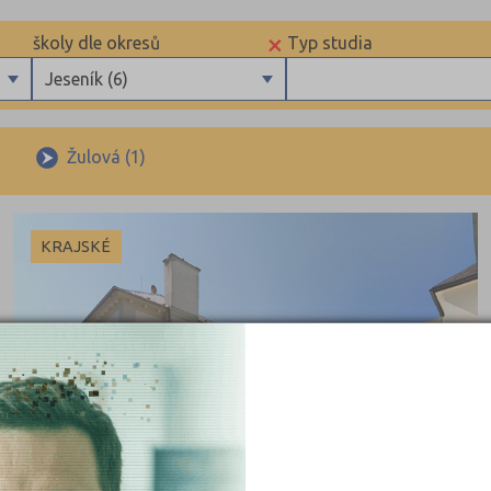
×
školy dle okresů
Typ studia
Jeseník (6)
Benešov (12)
Maturitní
Beroun (11)
Výuční list
Žulová (1)
Blansko (13)
Bez výučního listu
Brno-město (67)
KRAJSKÉ
Brno-venkov (15)
Bruntál (11)
Břeclav (12)
Česká Lípa (10)
České Budějovice (32)
 obory
Český Krumlov (5)