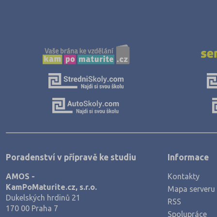
Šance na přijetí
Poradenství v přípravě ke studiu
Informace
AMOS -
Kontakty
KamPoMaturite.cz, s.r.o.
Mapa serveru
Dukelských hrdinů 21
RSS
170 00 Praha 7
Spolupráce