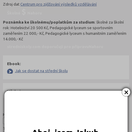
Zdroj dat
Centrum pro zjišťování výsledků vzdělávání
Školné
Nahoru
Poznámka ke školnému/poplatkům za studium
: školné za školní
rok: Hotelnictví 20 500 Kč, Pedagogické lyceum se sportovním
zaměřením 22 000,- Kč, Pedagogické lyceum s humanitním zaměřením
14.000,- Kč
stredniskoly.com doporučují pro přípravu
Nahoru
Ebook:
Jak se dostat na střední školu
×
Učebnice:
Studijní programy/obory
Nahoru
Název:
Typ: