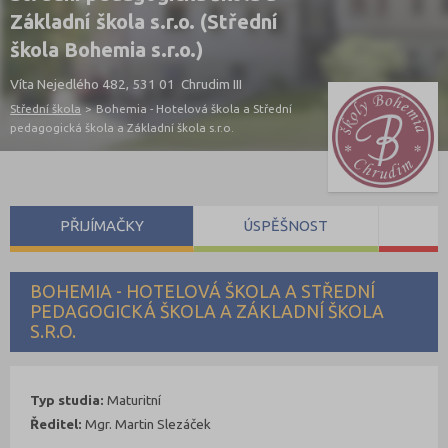
Základní škola s.r.o. (Střední
škola Bohemia s.r.o.)
Víta Nejedlého 482, 531 01 Chrudim III
Střední škola
>
Bohemia - Hotelová škola a Střední
pedagogická škola a Základní škola s.r.o.
PŘIJÍMAČKY
ÚSPĚŠNOST
S
BOHEMIA - HOTELOVÁ ŠKOLA A STŘEDNÍ
PEDAGOGICKÁ ŠKOLA A ZÁKLADNÍ ŠKOLA
S.R.O.
Typ studia:
Maturitní
Ředitel:
Mgr. Martin Slezáček