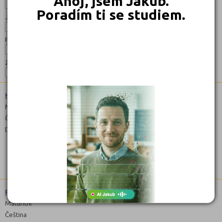
Ahoj, jsem Jakub.
Poradím ti se studiem.
Jazyk:
Forma:
Zaměření:
Hotelnictví (6542M01)
Maturitní
Čeština
Denní
Pedagogické lyceum (7842M03)
Maturitní
Čeština