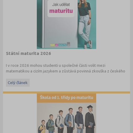
Státní maturita 2026
I v roce 2026 mohou studenti u společné části volit mezi
matematikou a cizím jazykem a zůstává povinná zkouška z českého
jazyka a literatury. Stáhněte si zdarma
e-book
s podrobnými
informacemi.
Celý článek