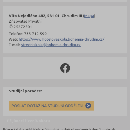
Víta Nejedlého 482, 531 01 Chrudim III
(
Mapa
)
Zřizovatel: Privátní
IČ: 25272501
Telefon: 733 712 599
Web:
https://www.hotelovaskola.bohemia-chrudim.cz/
E-mail:
stredniskola@bohemia.chrudim.cz
Studijní poradce:
POSLAT DOTAZ NA STUDIJNÍ ODDĚLENÍ
Přijímací řízení
Nahoru
Přesná data přihlášek, přijímaček a dnů otevřených dveří a obsah