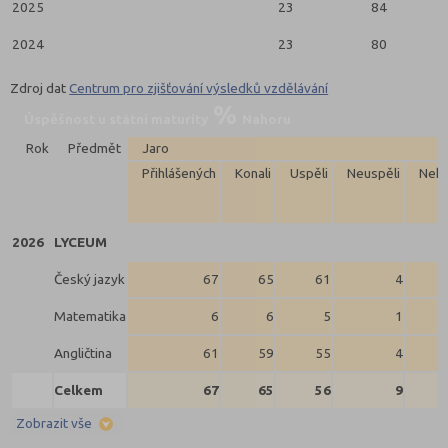
2025
23
84
2024
23
80
Zdroj dat
Centrum pro zjišťování výsledků vzdělávání
Úspěšnost u státní maturity
Nahoru
Rok
Předmět
Jaro
Přihlášených
Konali
Uspěli
Neuspěli
Neko
2026
LYCEUM
Český jazyk
67
65
61
4
Matematika
6
6
5
1
Angličtina
61
59
55
4
Celkem
67
65
56
9
Zobrazit vše