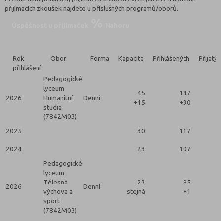
přijímacích zkoušek najdete u příslušných programů/oborů.
Úspěšnost u přijímaček
Nahoru
Rok
Obor
Forma
Kapacita
Přihlášených
Přijatý
přihlášení
Pedagogické
lyceum
45
147
2026
Humanitní
Denní
+15
+30
studia
(7842M03)
2025
30
117
2024
23
107
Pedagogické
lyceum
Tělesná
23
85
2026
Denní
výchova a
stejná
+1
sport
(7842M03)