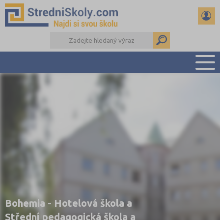
PŘEHLED ŠKOL
PŘÍPRAVA NA PŘIJÍMAČKY
DŮLEŽITÉ TERMÍNY
REFERÁTY A SEMINÁRKY
DALŠÍ DRUHY ŠKOL
Bohemia - Hotelová škola a
Střední pedagogická škola a