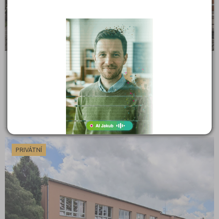
Slovanské gymnázium, Olomouc, tř. Jiřího z Poděbrad
13
Jiřího z Poděbrad 13, 77111 Olomouc
Ředitel: RNDr. Radim Slouka
PRIVÁTNÍ