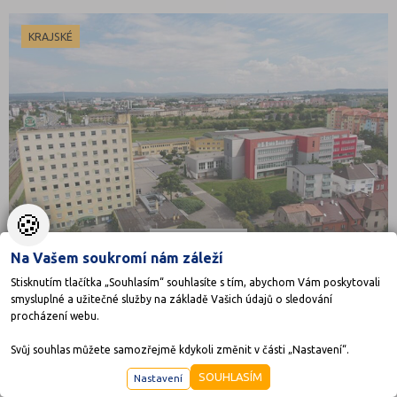
KRAJSKÉ
🍪
Na Vašem soukromí nám záleží
Stisknutím tlačítka „Souhlasím“ souhlasíte s tím, abychom Vám poskytovali
smysluplné a užitečné služby na základě Vašich údajů o sledování
procházení webu.
Střední škola polytechnická, Olomouc, Rooseveltova
Svůj souhlas můžete samozřejmě kdykoli změnit v části „Nastavení“.
79
SOUHLASÍM
Nastavení
Rooseveltova 79, 77900 Olomouc