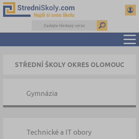
PŘEHLED ŠKOL
STŘEDNÍ ŠKOLY OKRES OLOMOUC
PŘÍPRAVA NA PŘIJÍMAČKY
DŮLEŽITÉ TERMÍNY
REFERÁTY A SEMINÁRKY
Gymnázia
DALŠÍ DRUHY ŠKOL
Technické a IT obory