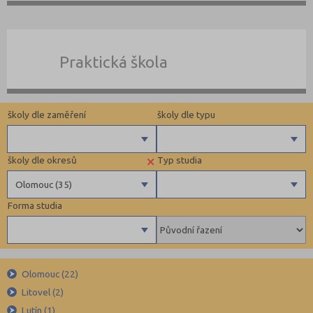
Praktická škola
školy dle zaměření
školy dle typu
×
školy dle okresů
Typ studia
Gymnázia
Státní
Olomouc (35)
4 letá gymnázia
Privátní
Forma studia
6 letá gymnázia
Církevní
Benešov (12)
Maturitní
8 letá gymnázia
Krajské
Beroun (11)
Výuční list
Se sportovní přípravou
Blansko (13)
Bez výučního listu
Denní
Lycea
Brno-město (67)
Umělecké
Olomouc (22)
Dálkové
Litovel (2)
Technické a IT obory
Brno-venkov (15)
Večerní
Lutín (1)