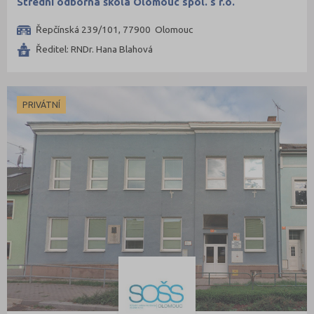
Střední odborná škola Olomouc spol. s r.o.
Řepčínská 239/101, 77900 Olomouc
Ředitel: RNDr. Hana Blahová
PRIVÁTNÍ