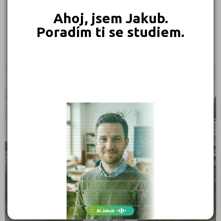
Ahoj, jsem Jakub.
Střední odborná škola stavební Karlovy Vary,
příspěvková organizace
Poradím ti se studiem.
nám. K. Sabiny 159/16, 36001 Karlovy Vary
Ředitel: Mgr. Michal Vachovec
KRAJSKÉ