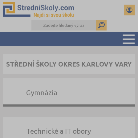
PŘEHLED ŠKOL
STŘEDNÍ ŠKOLY OKRES KARLOVY VARY
PŘÍPRAVA NA PŘIJÍMAČKY
DŮLEŽITÉ TERMÍNY
REFERÁTY A SEMINÁRKY
Gymnázia
DALŠÍ DRUHY ŠKOL
Technické a IT obory