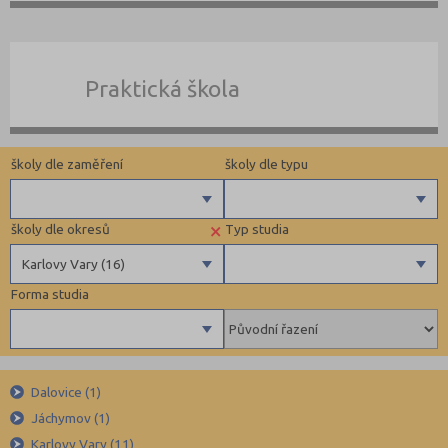
Praktická škola
školy dle zaměření
školy dle typu
×
školy dle okresů
Typ studia
Gymnázia
Privátní
Karlovy Vary (16)
4 letá gymnázia
Krajské
Forma studia
6 letá gymnázia
Benešov (12)
Maturitní
8 letá gymnázia
Beroun (11)
Výuční list
Se sportovní přípravou
Blansko (13)
Bez výučního listu
Denní
Lycea
Brno-město (67)
Dalovice (1)
Dálkové
Jáchymov (1)
Technické a IT obory
Brno-venkov (15)
Večerní
Karlovy Vary (11)