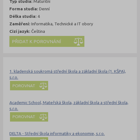
Typ studia:
Maturitní
Forma studia:
Denní
Délka studia:
4
Zaměření:
Informatika, Technické a IT obory
Cizí jazyk:
Čeština
Kde se dá studovat
Nahoru
1. kladenská soukromá střední škola a základní škola (1. KŠPA),
s.r.o.
POROVNAT
Academic School, Mateřská škola, základní škola a střední škola,
s.r.o.
POROVNAT
DELTA - Střední škola informatiky a ekonomie, s.r.o.