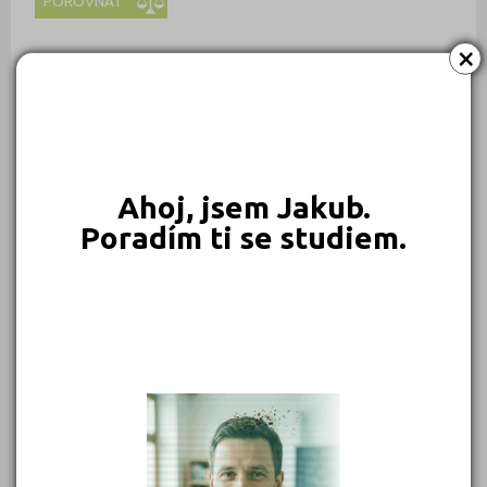
POROVNAT
×
Střední průmyslová škola elektrotechniky a informatiky
Mohelnice
POROVNAT
Střední průmyslová škola elektrotechniky a informatiky,
Ostrava, příspěvková organizace
Ahoj, jsem Jakub.
POROVNAT
Poradím ti se studiem.
Střední průmyslová škola Emila Kolbena Rakovník, příspěvková
organizace
POROVNAT
Střední průmyslová škola Jedovnice, příspěvková organizace
POROVNAT
Střední průmyslová škola Jeseník