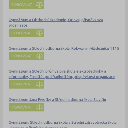
POROVNAT
Gymnázium a Obchodní akademie, Orlová, příspěvková
organizace
POROVNAT
Gymnázium a Střední odborná škola, Rokycany, Mládežníků 1115
POROVNAT
Gymnázium a Střední průmyslová škola elektrotechniky a
informatiky, Frenštát pod Radhoštěm, příspěvková organizace
POROVNAT
Gymnázium Jana Pivečky a Střední odborná škola Slavičín
POROVNAT
Gymnázium, Střední odborná škola a Střední zdravotnická škola,
Jilemnice, příspěvková organizace