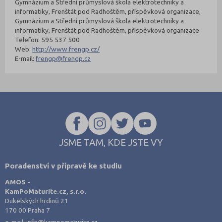
Gymnázium a Střední průmyslová škola elektrotechniky a
informatiky, Frenštát pod Radhoštěm, příspěvková organizace,
Gymnázium a Střední průmyslová škola elektrotechniky a
informatiky, Frenštát pod Radhoštěm, příspěvková organizace
Telefon: 595 537 500
Web:
http://www.frengp.cz/
E-mail:
frengp@frengp.cz
JSME TAM, KDE JSTE VY
Poradenství v přípravě ke studiu
AMOS -
KamPoMaturite.cz, s.r.o.
Dukelských hrdinů 21
170 00 Praha 7
e-mail:
info@kampomaturite.cz