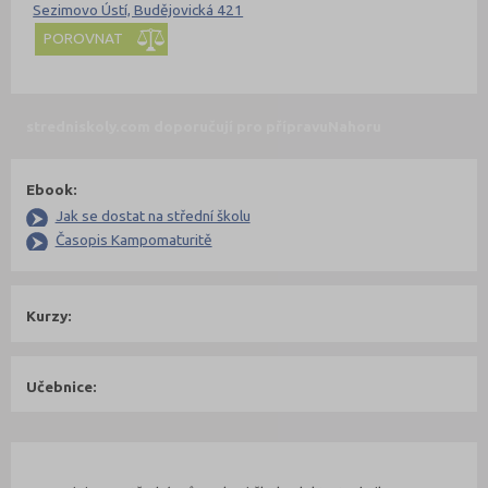
Sezimovo Ústí, Budějovická 421
POROVNAT
stredniskoly.com doporučují pro přípravu
Nahoru
Ebook:
Jak se dostat na střední školu
Časopis Kampomaturitě
Kurzy:
Učebnice:
Kontakty Fakulty
Nahoru