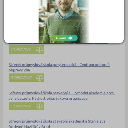
POROVNAT
Střední průmyslová škola na Proseku
POROVNAT
Střední průmyslová škola Ostrov, příspěvková organizace
POROVNAT
Střední průmyslová škola polytechnická - Centrum odborné
přípravy Zlín
POROVNAT
Střední průmyslová škola stavební a Obchodní akademie arch.
Jana Letzela, Náchod, příspěvková organizace
POROVNAT
Střední průmyslová škola stavební akademika Stanislava
Bechyně Havlíčkův Brod