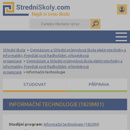
Střední škola
>
Gymnázium a Střední průmyslová škola elektrotechniky a
PŘEHLED ŠKOL
informatiky, Frenštát pod Radhoštěm, příspěvková
organizace
>
Gymnázium a Střední průmyslová škola elektrotechniky a
PŘÍPRAVA NA PŘIJÍMAČKY
informatiky, Frenštát pod Radhoštěm, příspěvková
DŮLEŽITÉ TERMÍNY
organizace
>
Informační technologie
REFERÁTY A SEMINÁRKY
STUDOVAT
PŘÍPRAVA
DALŠÍ DRUHY ŠKOL
INFORMAČNÍ TECHNOLOGIE (1820M01)
Studijní program:
Informační technologie (1820M)