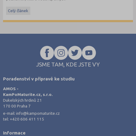
Maturita ověřuje, jestli student rozumí základním ekonomickým
Celý článek
pojmům a umí je vysvětlit v souvislostech. Nejde jen o naučení
definic nazpaměť, ale hlavně o to, aby dokázal popsat, jak funguje
trh, podnik, bankovnictví nebo daňová soustava.
Právě šíře okruhů bývá důvodem, proč studenti často nevědí, kde
s opakováním začít, a hledají materiály, které jsou strukturované a
jdou rovnou k věci.
JSME TAM, KDE JSTE VY
Poradenství v přípravě ke studiu
AMOS -
KamPoMaturite.cz, s.r.o.
Dukelských hrdinů 21
170 00 Praha 7
e-mail:
info@kampomaturite.cz
tel:
+420 606 411 115
Informace