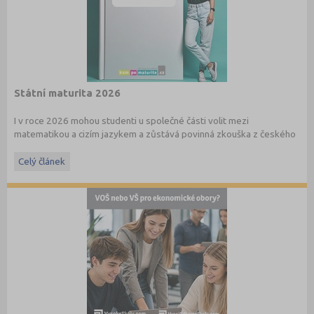
Státní maturita 2026
I v roce 2026 mohou studenti u společné části volit mezi
matematikou a cizím jazykem a zůstává povinná zkouška z českého
jazyka a literatury. Stáhněte si zdarma
e-book
s podrobnými
informacemi.
Celý článek