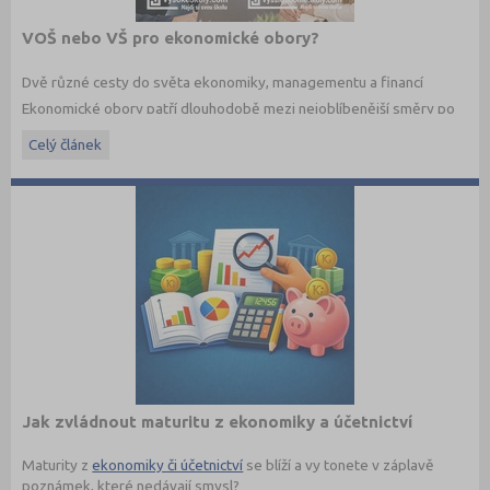
VOŠ nebo VŠ pro ekonomické obory?
Dvě různé cesty do světa ekonomiky, managementu a financí
Ekonomické obory patří dlouhodobě mezi nejoblíbenější směry po
maturitě. Budoucí studenti dnes ale nestojí jen před otázkou co
Celý článek
studovat, ale také jakým způsobem. Vedle vysokých škol dnes
existují i vyšší odborné školy, které nabízejí praktičtěji zaměřené
ekonomické studium a úzké propojení s praxí.
Jaké jsou mezi VOŠ a VŠ rozdíly? A která cesta může být vhodnější
právě pro vás?
Jak zvládnout maturitu z ekonomiky a účetnictví
Maturity z
ekonomiky či účetnictví
se blíží a vy tonete v záplavě
poznámek, které nedávají smysl?