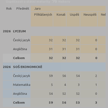
Úspěšnost u státní maturity
Nahoru
Rok
Předmět
Jaro
Přihlášených
Konali
Uspěli
Neuspěli
Neko
2026
LYCEUM
Český jazyk
32
32
32
0
Angličtina
31
31
31
0
Celkem
32
32
32
0
2026
SOŠ EKONOMICKÉ
Český jazyk
59
56
54
2
Matematika
5
4
3
1
Angličtina
54
52
52
0
Celkem
59
56
53
3