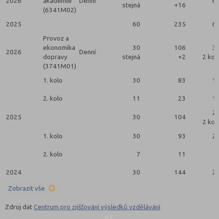
2026
akademie
Denní
6
stejná
+16
(6341M02)
2025
60
235
6
Provoz a
ekonomika
30
106
3
2026
Denní
dopravy
stejná
+2
2 kol
(3741M01)
1. kolo
30
83
1
2. kolo
11
23
1
2
2025
30
104
2 kol
1. kolo
30
93
2
2. kolo
7
11
2024
30
144
2
Zobrazit vše
Zdroj dat
Centrum pro zjišťování výsledků vzdělávání