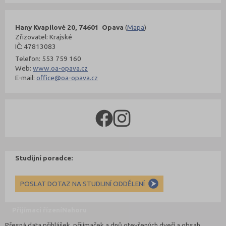
Hany Kvapilové 20, 74601 Opava
(
Mapa
)
Zřizovatel: Krajské
IČ: 47813083
Telefon: 553 759 160
Web:
www.oa-opava.cz
E-mail:
office@oa-opava.cz
Studijní poradce:
POSLAT DOTAZ NA STUDIJNÍ ODDĚLENÍ
Přijímací řízení
Nahoru
Přesná data přihlášek, přijímaček a dnů otevřených dveří a obsah