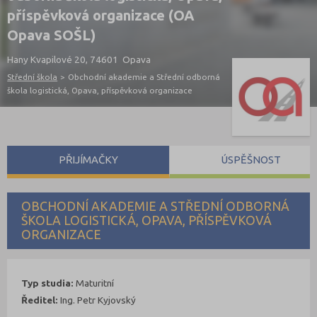
příspěvková organizace (OA
Opava SOŠL)
Hany Kvapilové 20, 74601 Opava
Střední škola
>
Obchodní akademie a Střední odborná
škola logistická, Opava, příspěvková organizace
PŘIJÍMAČKY
ÚSPĚŠNOST
OBCHODNÍ AKADEMIE A STŘEDNÍ ODBORNÁ
ŠKOLA LOGISTICKÁ, OPAVA, PŘÍSPĚVKOVÁ
ORGANIZACE
Typ studia:
Maturitní
Ředitel:
Ing. Petr Kyjovský