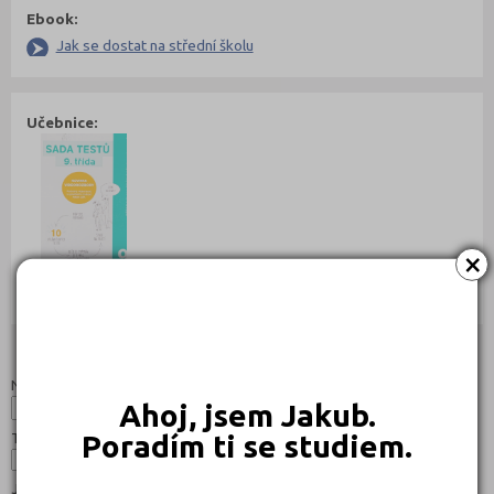
Ebook:
Jak se dostat na střední školu
Učebnice:
×
640 Kč
Objednat
Studijní programy/obory
Nahoru
Název:
Ahoj, jsem Jakub.
Typ:
Poradím ti se studiem.
Jazyk: