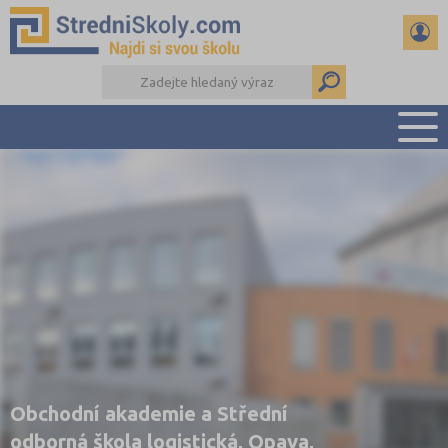
PŘEHLED ŠKOL
PŘÍPRAVA NA PŘIJÍMAČKY
DŮLEŽITÉ TERMÍNY
REFERÁTY A SEMINÁRKY
DALŠÍ DRUHY ŠKOL
Obchodní akademie a Střední
odborná škola logistická, Opava,