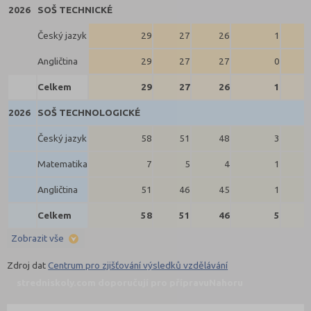
2026
SOŠ TECHNICKÉ
Český jazyk
29
27
26
1
Angličtina
29
27
27
0
Celkem
29
27
26
1
2026
SOŠ TECHNOLOGICKÉ
Český jazyk
58
51
48
3
Matematika
7
5
4
1
Angličtina
51
46
45
1
Celkem
58
51
46
5
Zobrazit vše
Zdroj dat
Centrum pro zjišťování výsledků vzdělávání
stredniskoly.com doporučují pro přípravu
Nahoru