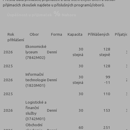
přijímacích zkoušek najdete u příslušných programů/oborů.
Úspěšnost u přijímaček
Nahoru
Rok
Obor
Forma
Kapacita
Přihlášených
Přijatých
přihlášení
Ekonomické
30
128
2026
lyceum
Denní
3
stejná
stejně
(7842M02)
2025
30
128
3
Informační
30
99
2026
technologie
Denní
2
stejná
-11
(1820M01)
2025
30
110
3
Logistické a
finanční
2026
Denní
30
153
3
služby
(3742M01)
Obchodní
60
251