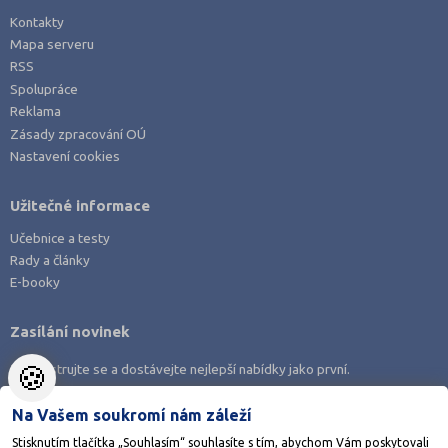
Kontakty
Mapa serveru
RSS
Spolupráce
Reklama
Zásady zpracování OÚ
Nastavení cookies
Užitečné informace
Učebnice a testy
Rady a články
E-booky
Zasílání novinek
🍪
Zaregistrujte se a dostávejte nejlepší nabídky jako první.
Na Vašem soukromí nám záleží
Stisknutím tlačítka „Souhlasím“ souhlasíte s tím, abychom Vám poskytovali