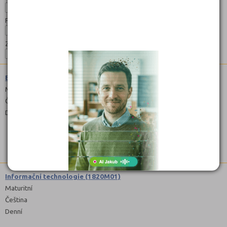
Forma:
Zaměření:
Ekonomické lyceum (7842M02)
Maturitní
Čeština
Denní
Informační technologie (1820M01)
Maturitní
Čeština
Denní