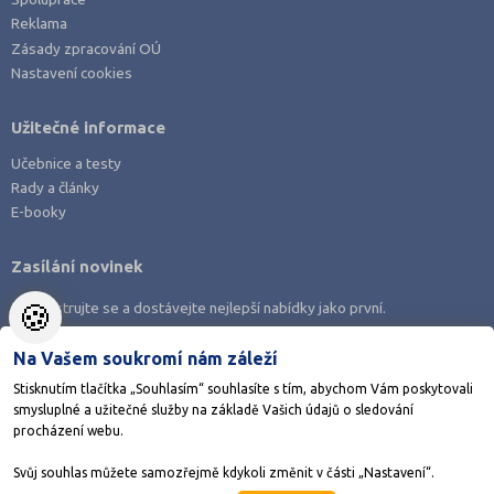
Reklama
Zásady zpracování OÚ
Nastavení cookies
Užitečné informace
Učebnice a testy
Rady a články
E-booky
Zasílání novinek
🍪
Zaregistrujte se a dostávejte nejlepší nabídky jako první.
Na Vašem soukromí nám záleží
Stisknutím tlačítka „Souhlasím“ souhlasíte s tím, abychom Vám poskytovali
smysluplné a užitečné služby na základě Vašich údajů o sledování
Stáhněte si aplikaci Adresář škol
procházení webu.
Svůj souhlas můžete samozřejmě kdykoli změnit v části „Nastavení“.
©1998-2026
AMOS KamPoMaturite.cz
, s.r.o., stránky vytvořilo
Anawe