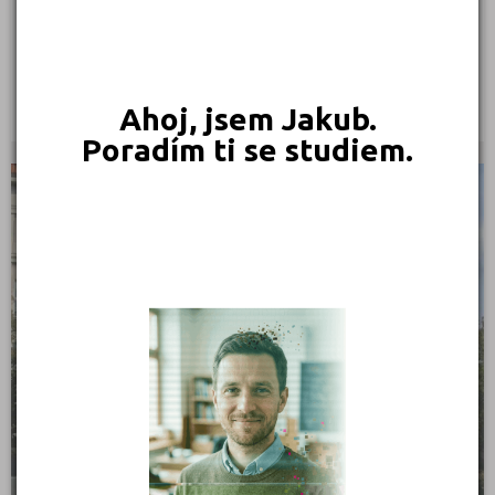
Odborná škola výroby a služeb, Plzeň, Vejprnická 56
Vejprnická 56, 31800 Plzeň
Ředitel: Mgr. Lucie Vodičková
Ahoj, jsem Jakub.
Poradím ti se studiem.
KRAJSKÉ