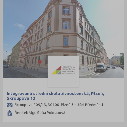
Nymburk (7)
Olomouc (13)
Opava (8)
Ostrava-město (12)
Pardubice (8)
Pelhřimov (6)
Písek (2)
Plzeň-jih (1)
Plzeň-město (13)
Plzeň-sever (1)
Praha hlavní město (64)
Integrovaná střední škola živnostenská, Plzeň,
Škroupova 13
Praha-východ (3)
Škroupova 209/13, 30100 Plzeň 3 - Jižní Předměstí
Praha-západ (1)
Ředitel: Mgr. Soňa Pokrupová
Prachatice (1)
Prostějov (7)