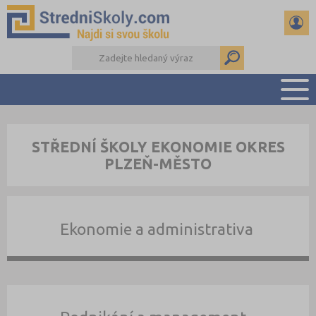
PŘEHLED ŠKOL
STŘEDNÍ ŠKOLY EKONOMIE OKRES
PŘÍPRAVA NA PŘIJÍMAČKY
PLZEŇ-MĚSTO
DŮLEŽITÉ TERMÍNY
REFERÁTY A SEMINÁRKY
DALŠÍ DRUHY ŠKOL
Ekonomie a administrativa