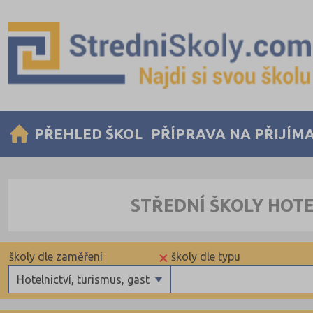
PŘEHLED ŠKOL
PŘÍPRAVA NA PŘIJÍM
STŘEDNÍ ŠKOLY HOT
×
školy dle zaměření
školy dle typu
Hotelnictví, turismus, gastronomie
Gymnázia
Privátní