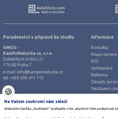
Výroba a technologie potravin
Zemědělství a lesnictví
Veterinářství
Hotelnictví, turismus, gastronomie
Poradenství v přípravě ke studiu
Informace
Policejní a vojenské obory
AMOS -
Kontakty
Právo
KamPoMaturite.cz, s.r.o.
Mapa serveru
Zdravotnické obory
Dukelských hrdinů 21
RSS
170 00 Praha 7
Pedagogika a sociální péče
Spolupráce
e-mail:
info@kampomaturite.cz
Umělecké obory
Reklama
tel:
+420 606 411 115
Zásady zprac
Praktická škola
Nastavení coo
🍪
Šance na přijetí
Na Vašem soukromí nám záleží
Stisknutím tlačítka „Souhlasím“ souhlasíte s tím, abychom Vám poskytovali s