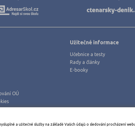
Klatovy (3)
Kroměříž (3)
Kutná Hora (2)
Liberec (3)
Užitečné informace
Litoměřice (4)
Učebnice a testy
Louny (2)
Rady a články
Mělník (2)
E-booky
Mladá Boleslav (3)
Most (2)
ování OÚ
Náchod (2)
kies
Nový Jičín (4)
Nymburk (5)
Stáhněte si aplikaci Adresář škol
mysluplné a užitečné služby na základě Vašich údajů o sledování procházení web
Olomouc (7)