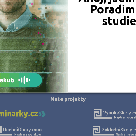
Hotelová škola, Plzeň, U Borského parku 3
Hodonín (3)
Poradím 
U Borského parku 3, 30100 Plzeň
Hradec Králové (5)
studi
Ředitel: Mgr. Miroslav Široký
Cheb (1)
Chomutov (1)
Chrudim (3)
Jablonec nad Nisou (1)
Jeseník (3)
Jičín (1)
JSME TAM, KDE JSTE VY
Jihlava (3)
Jindřichův Hradec (3)
Naše projekty
Karlovy Vary (2)
Karviná (7)
Kladno (6)