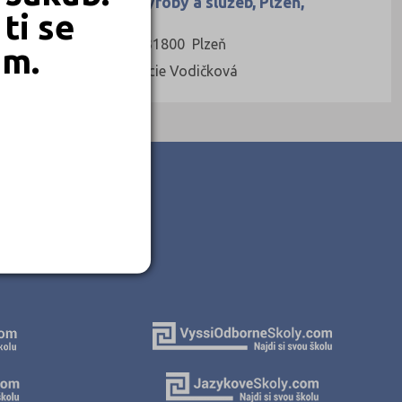
Odborná škola výroby a služeb, Plzeň,
ti se
Vejprnická 56
Vejprnická 56, 31800 Plzeň
em.
Ředitel: Mgr. Lucie Vodičková