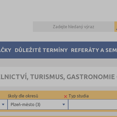
AČKY
DŮLEŽITÉ TERMÍNY
REFERÁTY A SE
ELNICTVÍ, TURISMUS, GASTRONOMIE
×
školy dle okresů
Typ studia
Plzeň-město (3)
Benešov (1)
Maturitní