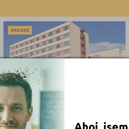
Beroun (1)
Výuční list
Blansko (4)
Bez výučního listu
Brno-město (6)
KRAJSKÉ
Brno-venkov (2)
Bruntál (4)
Břeclav (1)
Česká Lípa (2)
České Budějovice (6)
 obory
Český Krumlov (2)
Děčín (5)
iály
Domažlice (3)
Frýdek-Místek (3)
Ahoj, jsem
Havlíčkův Brod (1)