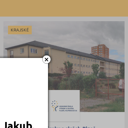
Dálkové
KRAJSKÉ
×
 Jakub.