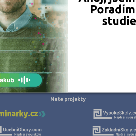
Hodonín (2)
Poradím 
Hradec Králové (1)
studi
Cheb (1)
Chomutov (1)
Chrudim (1)
Jeseník (1)
Jičín (1)
Jihlava (3)
JSME TAM, KDE JSTE VY
Jindřichův Hradec (2)
Karlovy Vary (1)
Naše projekty
Karviná (3)
Kladno (1)
Klatovy (1)