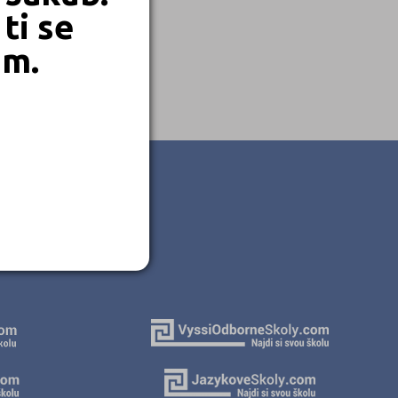
ti se
em.