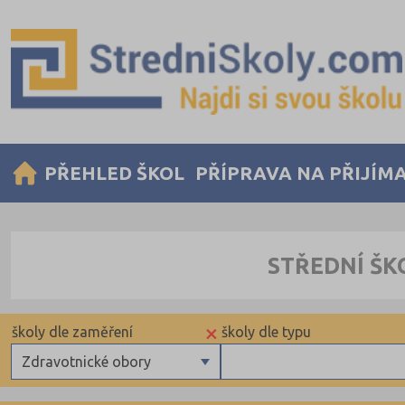
PŘEHLED ŠKOL
PŘÍPRAVA NA PŘIJÍM
STŘEDNÍ ŠK
×
školy dle zaměření
školy dle typu
Zdravotnické obory
Gymnázia
Krajské