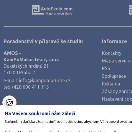
Výroba a technologie potravin
Zemědělství a lesnictví
Veterinářství
Hotelnictví, turismus, gastronomie
Poradenství v přípravě ke studiu
Informace
Policejní a vojenské obory
AMOS -
Kontakty
Právo
KamPoMaturite.cz, s.r.o.
Mapa serveru
Zdravotnické obory
Dukelských hrdinů 21
RSS
170 00 Praha 7
Pedagogika a sociální péče
Spolupráce
e-mail:
info@kampomaturite.cz
Umělecké obory
Reklama
tel:
+420 606 411 115
Zásady zprac
Praktická škola
Nastavení coo
🍪
Šance na přijetí
Na Vašem soukromí nám záleží
Stisknutím tlačítka „Souhlasím“ souhlasíte s tím, abychom Vám poskytovali s