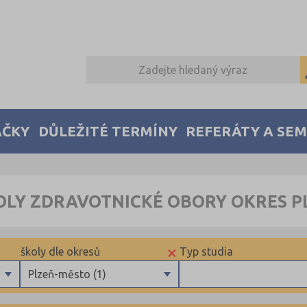
AČKY
DŮLEŽITÉ TERMÍNY
REFERÁTY A SE
OLY ZDRAVOTNICKÉ OBORY OKRES 
×
školy dle okresů
Typ studia
Plzeň-město (1)
Benešov (1)
Maturitní