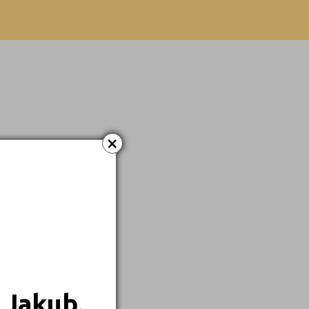
Večerní
×
 Jakub.