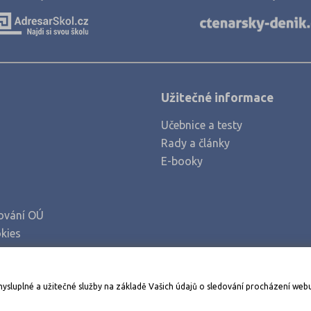
Kolín (1)
Kroměříž (1)
Liberec (2)
Litoměřice (1)
Užitečné informace
Mělník (1)
Učebnice a testy
Mladá Boleslav (1)
Rady a články
Most (2)
E-booky
Náchod (1)
Nový Jičín (2)
ování OÚ
Nymburk (2)
kies
Olomouc (1)
Opava (2)
Stáhněte si aplikaci Adresář škol
mysluplné a užitečné služby na základě Vašich údajů o sledování procházení web
Ostrava-město (3)