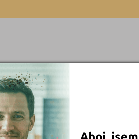
Beroun (1)
Blansko (2)
Brno-město (4)
Brno-venkov (1)
Bruntál (1)
Břeclav (1)
Česká Lípa (1)
České Budějovice (1)
 obory
Český Krumlov (1)
Děčín (2)
iály
Domažlice (1)
Frýdek-Místek (1)
Ahoj, jsem
Havlíčkův Brod (2)