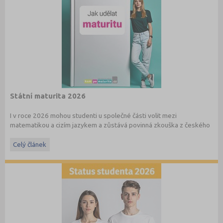
Státní maturita 2026
I v roce 2026 mohou studenti u společné části volit mezi
matematikou a cizím jazykem a zůstává povinná zkouška z českého
jazyka a literatury. Stáhněte si zdarma
e-book
s podrobnými
informacemi.
Celý článek