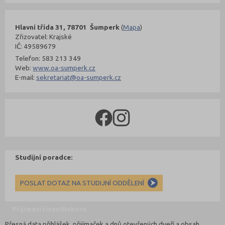
Hlavní třída 31, 78701 Šumperk
(
Mapa
)
Zřizovatel: Krajské
IČ: 49589679
Telefon: 583 213 349
Web:
www.oa-sumperk.cz
E-mail:
sekretariat@oa-sumperk.cz
Studijní poradce:
POSLAT DOTAZ NA STUDIJNÍ ODDĚLENÍ
Přijímací řízení
Nahoru
Přesná data přihlášek, přijímaček a dnů otevřených dveří a obsah