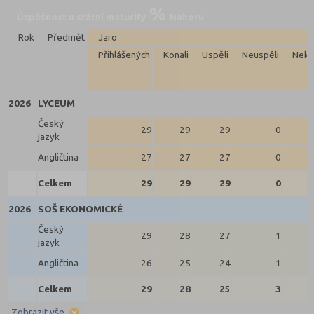
Úspěšnost u státní maturity
Nahoru
Rok
Předmět
Jaro
Přihlášených
Konali
Uspěli
Neuspěli
Neko
2026
LYCEUM
Český
29
29
29
0
jazyk
Angličtina
27
27
27
0
Celkem
29
29
29
0
2026
SOŠ EKONOMICKÉ
Český
29
28
27
1
jazyk
Angličtina
26
25
24
1
Celkem
29
28
25
3
Zobrazit vše