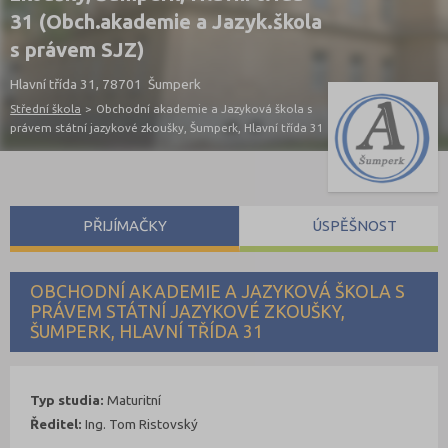
31 (Obch.akademie a Jazyk.škola
s právem SJZ)
Hlavní třída 31, 78701 Šumperk
Střední škola
>
Obchodní akademie a Jazyková škola s
právem státní jazykové zkoušky, Šumperk, Hlavní třída 31
PŘIJÍMAČKY
ÚSPĚŠNOST
OBCHODNÍ AKADEMIE A JAZYKOVÁ ŠKOLA S
PRÁVEM STÁTNÍ JAZYKOVÉ ZKOUŠKY,
ŠUMPERK, HLAVNÍ TŘÍDA 31
Typ studia:
Maturitní
Ředitel:
Ing. Tom Ristovský