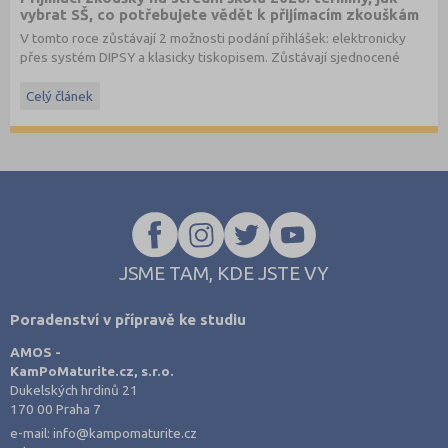
vybrat SŠ, co potřebujete vědět k přijímacím zkouškám
V tomto roce zůstávají 2 možnosti podání přihlášek: elektronicky
přes systém DIPSY a klasicky tiskopisem. Zůstávají sjednocené
termíny do oborů s talentovou zkouškou a oborů bez talentové
zkoušky. Stále je možné podat až 3 přihlášky pro maturitní obory
Celý článek
bez talentové zkoušky a 2 přihlášky pro obory s talentovou
zkouškou v 1. a 2. kole. V systému DIPSY jsou k dispozici informace
o počtech uchazečů a přihlášek v minulém roce, tyto informace
naleznete nově také na
www.StredniSkoly.com
u jednotlivých škol
spolu s šancemi u maturitní zkoušky. Přihlášku podávají i zájemci o
studium v nematuritním oboru.
JSME TAM, KDE JSTE VY
Poradenství v přípravě ke studiu
AMOS -
KamPoMaturite.cz, s.r.o.
Dukelských hrdinů 21
170 00 Praha 7
e-mail:
info@kampomaturite.cz