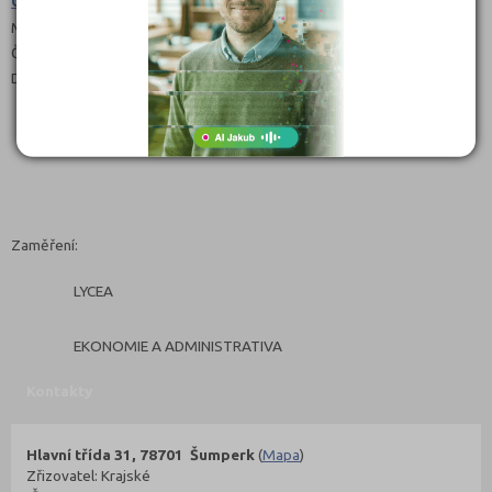
Obchodní akademie (6341M02)
Maturitní
Čeština
Denní, Dálkové
Zaměření:
LYCEA
EKONOMIE A ADMINISTRATIVA
Kontakty
Hlavní třída 31, 78701 Šumperk
(
Mapa
)
Zřizovatel: Krajské