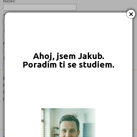
Název:
×
Typ:
Jazyk:
Forma:
Ahoj, jsem Jakub.
Zaměření:
Poradím ti se studiem.
Ekonomické lyceum (7842M02)
Maturitní
Čeština
Denní