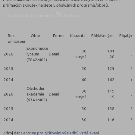
přijímacích zkoušek najdete u příslušných programů/oborů.
Úspěšnost u přijímaček
Nahoru
Rok
Obor
Forma
Kapacita
Přihlášených
Přijatých
přihlášení
Ekonomické
30
101
2026
lyceum
Denní
3
stejná
-28
(7842M02)
2025
30
129
3
2024
60
162
6
Obchodní
30
119
2026
akademie
Denní
3
stejná
-19
(6341M02)
2025
30
138
3
2024
30
116
3
Zdroj dat
Centrum pro zjišťování výsledků vzdělávání