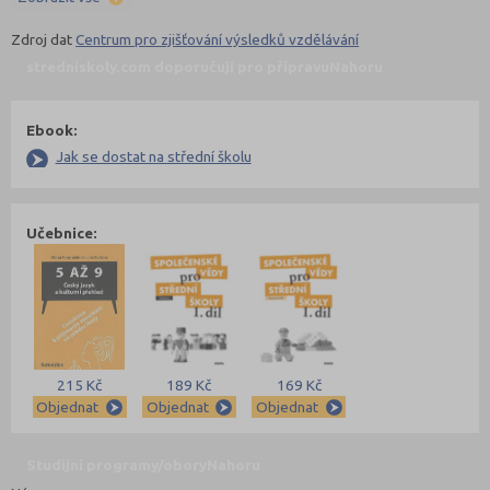
Zdroj dat
Centrum pro zjišťování výsledků vzdělávání
stredniskoly.com doporučují pro přípravu
Nahoru
Ebook:
Jak se dostat na střední školu
Učebnice:
215 Kč
189 Kč
169 Kč
Objednat
Objednat
Objednat
Studijní programy/obory
Nahoru