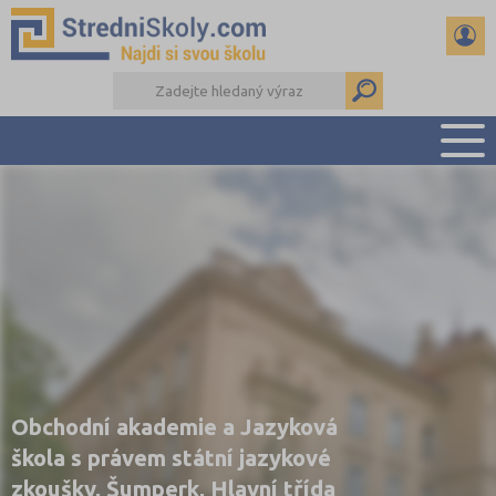
PŘEHLED ŠKOL
PŘÍPRAVA NA PŘIJÍMAČKY
DŮLEŽITÉ TERMÍNY
REFERÁTY A SEMINÁRKY
DALŠÍ DRUHY ŠKOL
Obchodní akademie a Jazyková
škola s právem státní jazykové
zkoušky, Šumperk, Hlavní třída