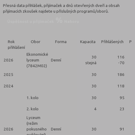
Přesná data přihlášek, přijímaček a dnů otevřených dveří a obsah
přijímacích zkoušek najdete u příslušných programů/oborů.
Úspěšnost u přijímaček
Nahoru
Rok
Obor
Forma
Kapacita
Přihlášených
Při
přihlášení
Ekonomické
30
116
2026
lyceum
Denní
stejná
-70
(7842M02)
2025
30
186
2024
30
118
1. kolo
30
95
2. kolo
4
23
Lyceum
(režim
2026
pokusného
Denní
30
91
ověřování)