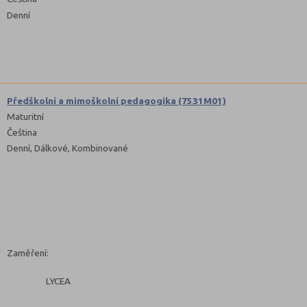
Denní
Předškolní a mimoškolní pedagogika (7531M01)
Maturitní
Čeština
Denní, Dálkové, Kombinované
Zaměření:
LYCEA