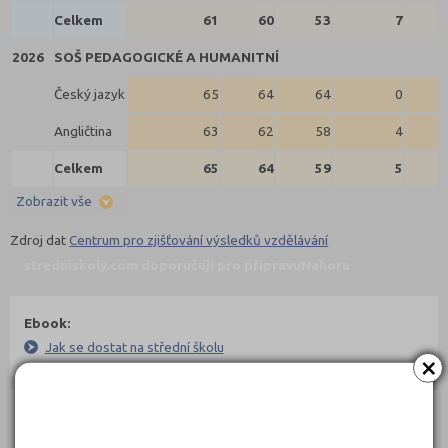
Celkem
61
60
53
7
2026
SOŠ PEDAGOGICKÉ A HUMANITNÍ
Český jazyk
65
64
64
0
Angličtina
63
62
58
4
Celkem
65
64
59
5
Zobrazit vše
Zdroj dat
Centrum pro zjišťování výsledků vzdělávání
stredniskoly.com doporučují pro přípravu
Nahoru
Ebook:
Jak se dostat na střední školu
×
Učebnice: