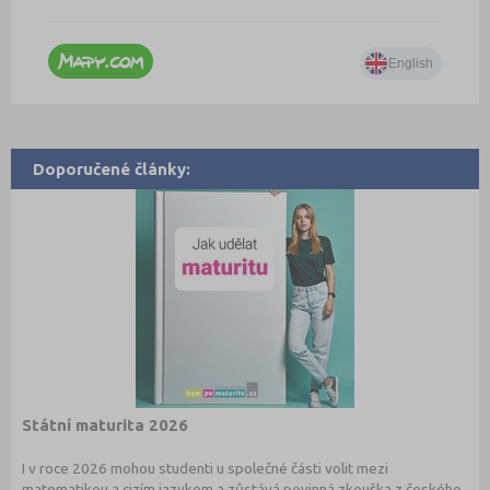
Doporučené články:
Státní maturita 2026
I v roce 2026 mohou studenti u společné části volit mezi
matematikou a cizím jazykem a zůstává povinná zkouška z českého