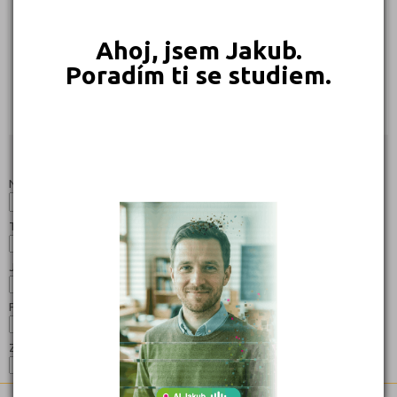
Ahoj, jsem Jakub.
Poradím ti se studiem.
215 Kč
189 Kč
169 Kč
Objednat
Objednat
Objednat
Studijní programy/obory
Nahoru
Název:
Typ:
Jazyk:
Forma:
Zaměření: