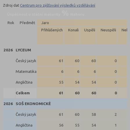
Zdroj dat
Centrum pro zjišťování výsledků vzdělávání
Úspěšnost u státní maturity
Nahoru
Rok
Předmět
Jaro
Přihlášených
Konali
Uspěli
Neuspěli
Neko
2026
LYCEUM
Český jazyk
61
60
60
0
Matematika
6
6
6
0
Angličtina
55
54
54
0
Celkem
61
60
60
0
2026
SOŠ EKONOMICKÉ
Český jazyk
61
60
58
2
Angličtina
56
55
54
1