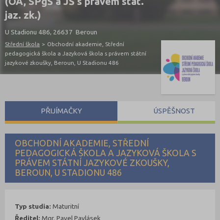
(OA, SPgŠ a JŠ s právem stát.
jaz. zk.)
U Stadionu 486, 26637 Beroun
Střední škola
>
Obchodní akademie, Střední
pedagogická škola a Jazyková škola s právem státní
jazykové zkoušky, Beroun, U Stadionu 486
PŘIJÍMAČKY
ÚSPĚŠNOST
OBCHODNÍ AKADEMIE, STŘEDNÍ
PEDAGOGICKÁ ŠKOLA A JAZYKOVÁ ŠKOLA S
PRÁVEM STÁTNÍ JAZYKOVÉ ZKOUŠKY,
BEROUN, U STADIONU 486
Typ studia:
Maturitní
Ředitel:
Mgr. Pavel Pavlásek