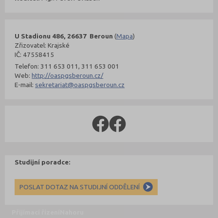
U Stadionu 486, 26637 Beroun
(
Mapa
)
Zřizovatel: Krajské
IČ: 47558415
Telefon: 311 653 011, 311 653 001
Web:
http://oaspgsberoun.cz/
E-mail:
sekretariat@oaspgsberoun.cz
Studijní poradce:
POSLAT DOTAZ NA STUDIJNÍ ODDĚLENÍ
Přijímací řízení
Nahoru