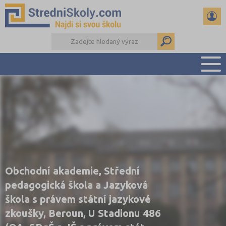
PŘEHLED ŠKOL
PŘÍPRAVA NA PŘIJÍMAČKY
DŮLEŽITÉ TERMÍNY
REFERÁTY A SEMINÁRKY
DALŠÍ DRUHY ŠKOL
Obchodní akademie, Střední
pedagogická škola a Jazyková
škola s právem státní jazykové
zkoušky, Beroun, U Stadionu 486