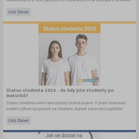
jazyka a literatury. Stáhněte si zdarma
e-book
s podrobnými
informacemi.
Celý článek
Status studenta 2026 - do kdy jste studenty po
maturitě?
Status studenta není samostatný právní pojem. V praxi znamená
souhrn výhod spojených se studiem, hlavně zdravotní pojištění
hrazené státem, studentské slevy na dopravu a další.
Celý článek