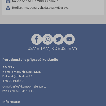
Na Vlčinci 16/3, 77900 Olomouc
Trutnov (3)
Ředitel: Ing. Dana Vyhlídalová Müllerová
Třebíč (2)
Uherské Hradiště (2)
Ústí nad Labem (1)
Ústí nad Orlicí (4)
Vsetín (3)
JSME TAM, KDE JSTE VY
Vyškov (2)
Zlín (5)
Poradenství v přípravě ke studiu
Znojmo (2)
AMOS -
Žďár nad Sázavou (2)
KamPoMaturite.cz, s.r.o.
Dukelských hrdinů 21
170 00 Praha 7
e-mail:
info@kampomaturite.cz
tel:
+420 606 411 115
Informace