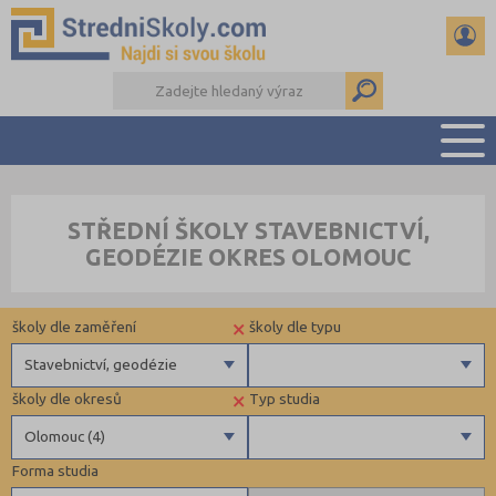
PŘEHLED ŠKOL
STŘEDNÍ ŠKOLY STAVEBNICTVÍ,
PŘÍPRAVA NA PŘIJÍMAČKY
GEODÉZIE OKRES OLOMOUC
DŮLEŽITÉ TERMÍNY
REFERÁTY A SEMINÁRKY
×
školy dle zaměření
školy dle typu
DALŠÍ DRUHY ŠKOL
Stavebnictví, geodézie
×
školy dle okresů
Typ studia
Gymnázia
Privátní
Olomouc (4)
4 letá gymnázia
Krajské
Forma studia
6 letá gymnázia
Benešov (2)
Maturitní