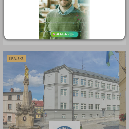
Gymnázium Jana Opletala, Litovel, Opletalova 189
Opletalova 189, 78401 Litovel
Ředitel: Mgr. Radim Lindner
KRAJSKÉ