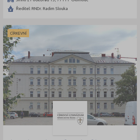
Přerov (6)
Ředitel: RNDr. Radim Slouka
Příbram (7)
Rakovník (3)
CÍRKEVNÍ
Rokycany (1)
Rychnov nad Kněžnou (4)
Semily (5)
Sokolov (3)
Strakonice (4)
Svitavy (7)
Šumperk (5)
Tábor (8)
Tachov (4)
Teplice (4)
Trutnov (6)