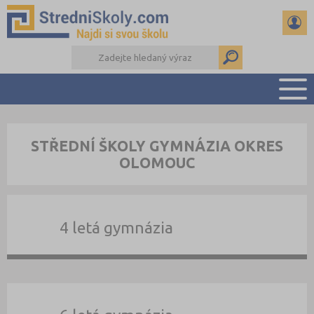
PŘEHLED ŠKOL
STŘEDNÍ ŠKOLY GYMNÁZIA OKRES
PŘÍPRAVA NA PŘIJÍMAČKY
OLOMOUC
DŮLEŽITÉ TERMÍNY
REFERÁTY A SEMINÁRKY
DALŠÍ DRUHY ŠKOL
4 letá gymnázia