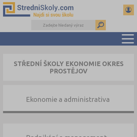
PŘEHLED ŠKOL
STŘEDNÍ ŠKOLY EKONOMIE OKRES
PŘÍPRAVA NA PŘIJÍMAČKY
PROSTĚJOV
DŮLEŽITÉ TERMÍNY
REFERÁTY A SEMINÁRKY
DALŠÍ DRUHY ŠKOL
Ekonomie a administrativa