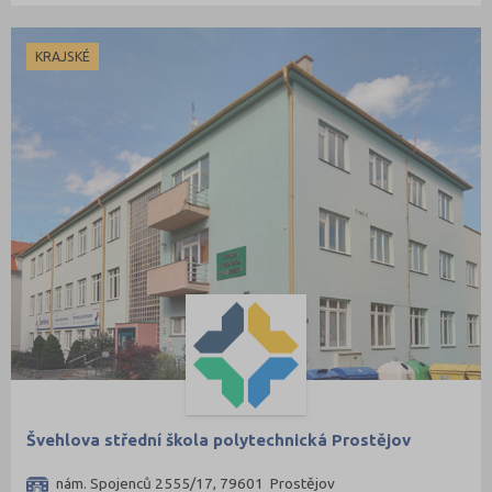
Třebíč (3)
Uherské Hradiště (10)
KRAJSKÉ
Ústí nad Labem (4)
Ústí nad Orlicí (6)
Vsetín (9)
Vyškov (5)
Zlín (9)
Znojmo (7)
Žďár nad Sázavou (7)
Švehlova střední škola polytechnická Prostějov
nám. Spojenců 2555/17, 79601 Prostějov