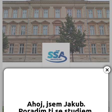
Nymburk (7)
Olomouc (13)
Opava (8)
Ostrava-město (12)
Pardubice (8)
Pelhřimov (6)
Písek (2)
Plzeň-jih (1)
Plzeň-město (13)
×
Plzeň-sever (1)
Střední škola automobilní Prostějov, s.r.o.
Praha hlavní město (64)
Komenského 61/4, 79601 Prostějov
Praha-východ (3)
Ředitel: Ing. Rudolf Raška
Praha-západ (1)
Ahoj, jsem Jakub.
Prachatice (1)
Poradím ti se studiem.
Prostějov (7)