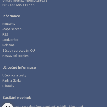
e-mail:
info@kampomaturite.cz
tel:
+420 606 411 115
Informace
Kontakty
Mapa serveru
RSS
Spolupráce
Reklama
Zásady zpracování OÚ
Nastavení cookies
Užitečné informace
Učebnice a testy
Rady a články
E-booky
Zasílání novinek
Zaregistrujte se a dostávejte nejlepší nabídky jako první.