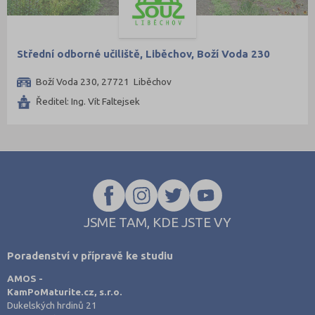
Nymburk (7)
Olomouc (13)
Opava (8)
Střední odborné učiliště, Liběchov, Boží Voda 230
Ostrava-město (12)
Boží Voda 230, 27721 Liběchov
Pardubice (8)
Ředitel: Ing. Vít Faltejsek
Pelhřimov (6)
Písek (2)
Plzeň-jih (1)
Plzeň-město (13)
Plzeň-sever (1)
JSME TAM, KDE JSTE VY
Praha hlavní město (64)
Praha-východ (3)
Poradenství v přípravě ke studiu
Praha-západ (1)
AMOS -
Prachatice (1)
KamPoMaturite.cz, s.r.o.
Dukelských hrdinů 21
Prostějov (7)