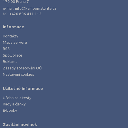
170 00 Praha 7
Přerov (6)
e-mail:
info@kampomaturite.cz
tel:
+420 606 411 115
Příbram (8)
Rakovník (1)
Informace
Rokycany (1)
Kontakty
Rychnov nad Kněžnou (3)
Mapa serveru
RSS
Semily (3)
Spolupráce
Sokolov (3)
Reklama
Zásady zpracování OÚ
Strakonice (6)
Nastavení cookies
Svitavy (6)
Šumperk (4)
Užitečné informace
Tábor (6)
Učebnice a testy
Rady a články
Tachov (4)
E-booky
Teplice (6)
Trutnov (5)
Zasílání novinek