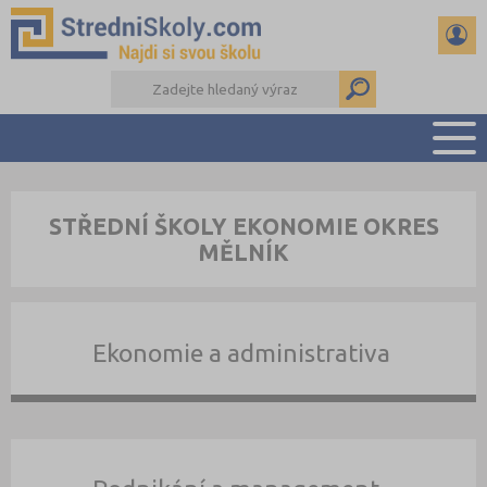
PŘEHLED ŠKOL
STŘEDNÍ ŠKOLY EKONOMIE OKRES
PŘÍPRAVA NA PŘIJÍMAČKY
MĚLNÍK
DŮLEŽITÉ TERMÍNY
REFERÁTY A SEMINÁRKY
DALŠÍ DRUHY ŠKOL
Ekonomie a administrativa