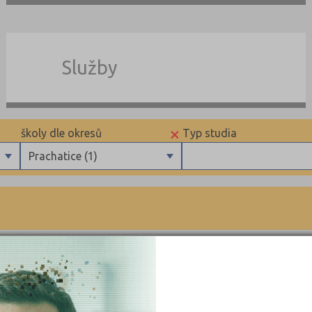
Služby
×
školy dle okresů
Typ studia
Prachatice (1)
Benešov (4)
Maturitní
Beroun (3)
Výuční list
Blansko (5)
Brno-město (20)
Brno-venkov (2)
Bruntál (6)