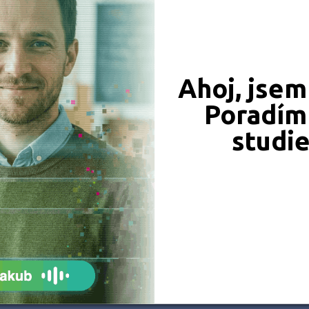
Břeclav (5)
Česká Lípa (4)
České Budějovice (11)
Ahoj, jsem
 obory
Český Krumlov (2)
Děčín (7)
Poradím 
iály
Domažlice (5)
studi
Frýdek-Místek (6)
Havlíčkův Brod (3)
Hodonín (7)
Hradec Králové (9)
Cheb (3)
Chomutov (3)
Chrudim (3)