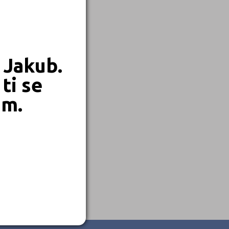
 Jakub.
ti se
em.