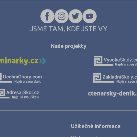
Jablonec nad Nisou (2)
Jeseník (5)
Jičín (3)
JSME TAM, KDE JSTE VY
Jihlava (8)
Jindřichův Hradec (7)
Naše projekty
Karlovy Vary (5)
Karviná (12)
Kladno (7)
Klatovy (5)
Kolín (6)
Kroměříž (4)
Kutná Hora (4)
Užitečné informace
Liberec (7)