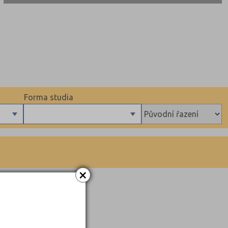
Forma studia
Denní
Dálkové
×