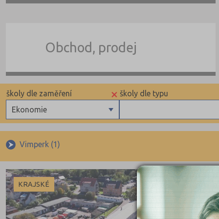
Obchod, prodej
×
školy dle zaměření
školy dle typu
Ekonomie
Gymnázia
Krajské
4 letá gymnázia
Vimperk (1)
6 letá gymnázia
8 letá gymnázia
KRAJSKÉ
Se sportovní přípravou
Lycea