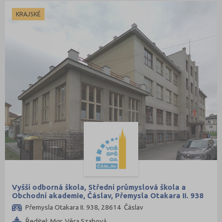
Přerov (6)
KRAJSKÉ
Příbram (8)
Rakovník (1)
Rokycany (1)
Rychnov nad Kněžnou (3)
Semily (3)
Sokolov (3)
Strakonice (6)
Svitavy (6)
Šumperk (4)
Tábor (6)
Tachov (4)
Vyšší odborná škola, Střední průmyslová škola a
Obchodní akademie, Čáslav, Přemysla Otakara II. 938
Teplice (6)
Přemysla Otakara II. 938, 28614 Čáslav
Trutnov (5)
Ředitel: Mgr. Věra Szabová