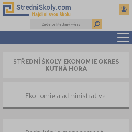
PŘEHLED ŠKOL
STŘEDNÍ ŠKOLY EKONOMIE OKRES
PŘÍPRAVA NA PŘIJÍMAČKY
KUTNÁ HORA
DŮLEŽITÉ TERMÍNY
REFERÁTY A SEMINÁRKY
DALŠÍ DRUHY ŠKOL
Ekonomie a administrativa