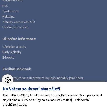
Mapa serveru
RSS
Spolupráce
Reklama
Zásady zpracování OÚ
Nastavení cookies
Užitečné informace
Učebnice a testy
Rady a články
E-booky
Zasílání novinek
🍪
Zaregistrujte se a dostávejte nejlepší nabídky jako první.
Na Vašem soukromí nám záleží
Stisknutím tlačítka „Souhlasím“ souhlasíte s tím, abychom Vám poskytovali
smysluplné a užitečné služby na základě Vašich údajů o sledování
Stáhněte si aplikaci Adresář škol
procházení webu.