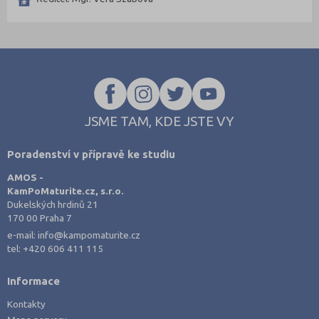
Třebíč (3)
Uherské Hradiště (10)
Ústí nad Labem (4)
Ústí nad Orlicí (6)
Vsetín (9)
Vyškov (5)
JSME TAM, KDE JSTE VY
Zlín (9)
Poradenství v přípravě ke studiu
Znojmo (7)
AMOS -
Žďár nad Sázavou (7)
KamPoMaturite.cz, s.r.o.
Dukelských hrdinů 21
170 00 Praha 7
e-mail:
info@kampomaturite.cz
tel:
+420 606 411 115
Informace
Kontakty