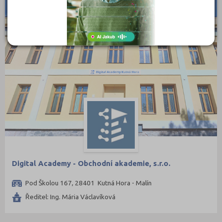
Nymburk (7)
Olomouc (13)
Opava (8)
Ostrava-město (12)
Pardubice (8)
Pelhřimov (6)
Písek (2)
Plzeň-jih (1)
Plzeň-město (13)
Plzeň-sever (1)
Praha hlavní město (64)
Digital Academy - Obchodní akademie, s.r.o.
Praha-východ (3)
Pod Školou 167, 28401 Kutná Hora - Malín
Praha-západ (1)
Ředitel: Ing. Mária Václavíková
Prachatice (1)
Prostějov (7)