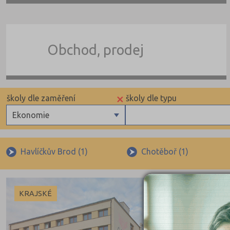
Obchod, prodej
×
školy dle zaměření
školy dle typu
Ekonomie
Gymnázia
Krajské
4 letá gymnázia
Havlíčkův Brod (1)
Chotěboř (1)
6 letá gymnázia
8 letá gymnázia
KRAJSKÉ
Se sportovní přípravou
Lycea