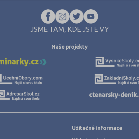
Jablonec nad Nisou (2)
Jeseník (5)
Jičín (3)
JSME TAM, KDE JSTE VY
Jihlava (8)
Jindřichův Hradec (7)
Naše projekty
Karlovy Vary (5)
Karviná (12)
Kladno (7)
Klatovy (5)
Kolín (6)
Kroměříž (4)
Kutná Hora (4)
Užitečné informace
Liberec (7)