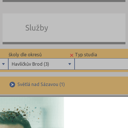
Služby
×
školy dle okresů
Typ studia
Havlíčkův Brod (3)
Benešov (4)
Maturitní
Beroun (3)
Výuční list
Světlá nad Sázavou (1)
Blansko (5)
Brno-město (20)
KRAJSKÉ
Brno-venkov (2)
Bruntál (6)