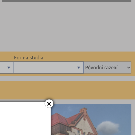
Forma studia
Denní
Dálkové
×
KRAJSKÉ