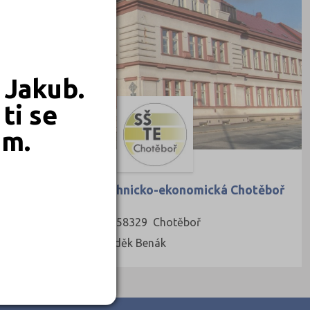
 Jakub.
ti se
em.
Střední škola technicko-ekonomická Chotěboř
Na Valech 690, 58329 Chotěboř
Ředitel: Mgr. Luděk Benák