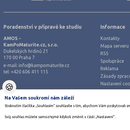
Poradenství v přípravě ke studiu
Informace
AMOS -
Kontakty
KamPoMaturite.cz, s.r.o.
Mapa serveru
Dukelských hrdinů 21
RSS
170 00 Praha 7
Spolupráce
e-mail:
info@kampomaturite.cz
Reklama
tel:
+420 606 411 115
Zásady zprac
Nastavení coo
🍪
Na Vašem soukromí nám záleží
Stisknutím tlačítka „Souhlasím“ souhlasíte s tím, abychom Vám poskytovali s
Svůj souhlas můžete samozřejmě kdykoli změnit v části „Nastavení“.
©1