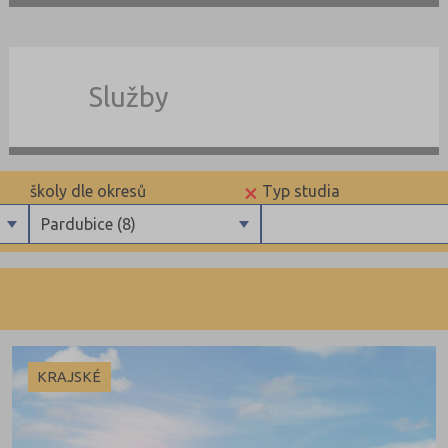
Služby
×
školy dle okresů
Typ studia
Pardubice (8)
Benešov (4)
Maturitní
Beroun (3)
Výuční list
Blansko (5)
Brno-město (20)
KRAJSKÉ
Brno-venkov (2)
Bruntál (6)