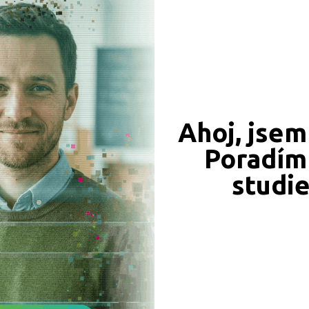
Jablonec nad Nisou (2)
Jeseník (5)
Jičín (3)
Jihlava (8)
Jindřichův Hradec (7)
Ahoj, jsem
Karlovy Vary (5)
Karviná (12)
Poradím 
Kladno (7)
studi
Klatovy (5)
Kolín (6)
DELTA - Střední škola informatiky a ekonomie,
Kroměříž (4)
s.r.o.
Kutná Hora (4)
Ke Kamenci 151, 53003 Pardubice
Ředitel: Ing. Jiří Formánek
Liberec (7)