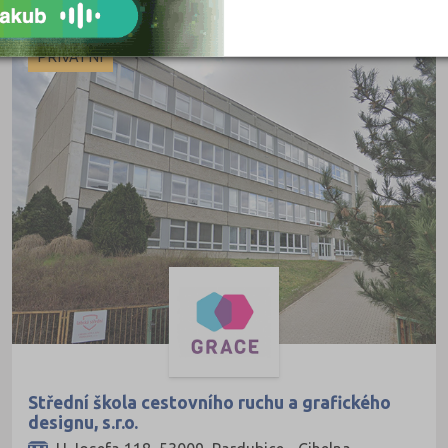
Litoměřice (8)
Louny (8)
PRIVÁTNÍ
Mělník (3)
Mladá Boleslav (9)
Most (9)
Náchod (4)
Nový Jičín (8)
Nymburk (7)
Olomouc (13)
Opava (8)
Ostrava-město (12)
Pardubice (8)
Střední škola cestovního ruchu a grafického
Pelhřimov (6)
designu, s.r.o.
Písek (2)