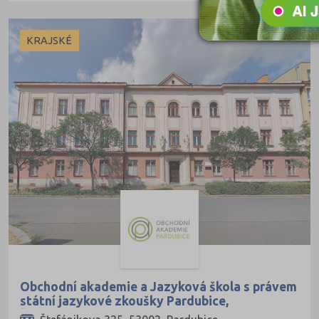
Právo
Zdravotnické obory
KRAJSKÉ
Pedagogika a sociální péče
Umělecké obory
Praktická škola
Šance na přijetí
Obchodní akademie a Jazyková škola s právem
státní jazykové zkoušky Pardubice,
Štefánikova 325