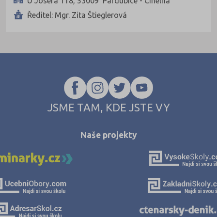
U Josefa 118, 53009 Pardubice - Cihelna
Ředitel: Mgr. Zita Štieglerová
Plzeň-jih (1)
Plzeň-město (13)
Plzeň-sever (1)
Praha hlavní město (64)
Praha-východ (3)
Praha-západ (1)
JSME TAM, KDE JSTE VY
Prachatice (1)
Prostějov (7)
Naše projekty
Přerov (6)
Příbram (8)
Rakovník (1)
Rokycany (1)
Rychnov nad Kněžnou (3)