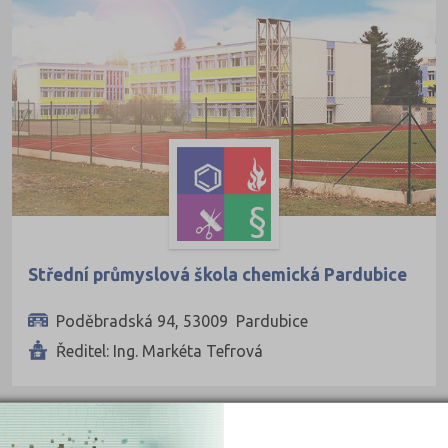
Břeclav (5)
Česká Lípa (4)
České Budějovice (11)
 obory
Český Krumlov (2)
Děčín (7)
iály
Domažlice (5)
Frýdek-Místek (6)
Havlíčkův Brod (3)
Střední průmyslová škola chemická Pardubice
Hodonín (7)
Poděbradská 94, 53009 Pardubice
Hradec Králové (9)
Ředitel: Ing. Markéta Tefrová
Cheb (3)
Chomutov (3)
Chrudim (3)
PRIVÁTNÍ