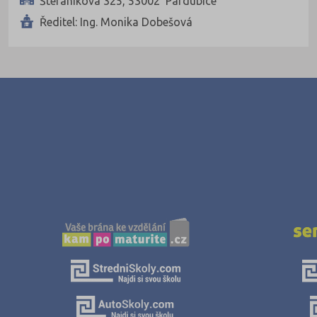
Štefánikova 325, 53002 Pardubice
Ředitel: Ing. Monika Dobešová