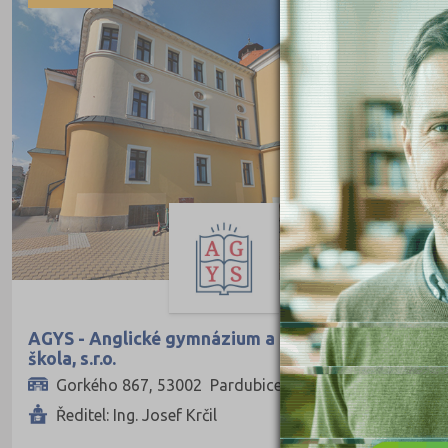
Ekonomie
Ekonomie a administrativa
Podnikání a management
Hotelnictví, turismus, gastronomie
Obchod, prodej
Služby
Přírodovědné a potravinářské obory
Ekologie a ochrana ŽP
Výroba a technologie potravin
Zemědělství a lesnictví
AGYS - Anglické gymnázium a Střední odborná
Veterinářství
škola, s.r.o.
Hotelnictví, turismus, gastronomie
Gorkého 867, 53002 Pardubice
Ředitel: Ing. Josef Krčil
Policejní a vojenské obory