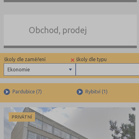
Obchod, prodej
×
školy dle zaměření
školy dle typu
Ekonomie
Gymnázia
Privátní
4 letá gymnázia
Krajské
Pardubice (7)
Rybitví (1)
6 letá gymnázia
8 letá gymnázia
PRIVÁTNÍ
Se sportovní přípravou
Lycea