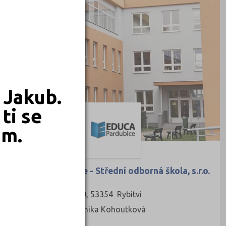
 Jakub.
ti se
em.
EDUCA Pardubice - Střední odborná škola, s.r.o.
Sokolovská 150, 53354 Rybitví
Ředitel: Ing. Monika Kohoutková