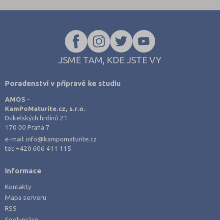
Přerov (6)
Příbram (8)
Rakovník (1)
Rokycany (1)
JSME TAM, KDE JSTE VY
Rychnov nad Kněžnou (3)
Poradenství v přípravě ke studiu
Semily (3)
AMOS -
Sokolov (3)
KamPoMaturite.cz, s.r.o.
Dukelských hrdinů 21
Strakonice (6)
170 00 Praha 7
Svitavy (6)
e-mail:
info@kampomaturite.cz
tel:
+420 606 411 115
Šumperk (4)
Tábor (6)
Informace
Tachov (4)
Kontakty
Teplice (6)
Mapa serveru
RSS
Trutnov (5)
Spolupráce