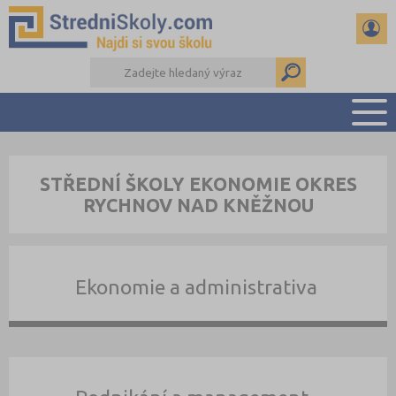
PŘEHLED ŠKOL
STŘEDNÍ ŠKOLY EKONOMIE OKRES
PŘÍPRAVA NA PŘIJÍMAČKY
RYCHNOV NAD KNĚŽNOU
DŮLEŽITÉ TERMÍNY
REFERÁTY A SEMINÁRKY
DALŠÍ DRUHY ŠKOL
Ekonomie a administrativa