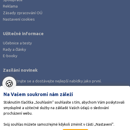
Třebíč (3)
Reklama
Uherské Hradiště (10)
Zásady zpracování OÚ
Nastavení cookies
Ústí nad Labem (4)
Ústí nad Orlicí (6)
Užitečné informace
Vsetín (9)
Učebnice a testy
Vyškov (5)
Rady a články
E-booky
Zlín (9)
Znojmo (7)
Zasílání novinek
Žďár nad Sázavou (7)
🍪
Zaregistrujte se a dostávejte nejlepší nabídky jako první.
Na Vašem soukromí nám záleží
Stisknutím tlačítka „Souhlasím“ souhlasíte s tím, abychom Vám poskytovali
smysluplné a užitečné služby na základě Vašich údajů o sledování
Stáhněte si aplikaci Adresář škol
procházení webu.
Svůj souhlas můžete samozřejmě kdykoli změnit v části „Nastavení“.
©1998-2026
AMOS KamPoMaturite.cz
, s.r.o., stránky vytvořilo
Anawe