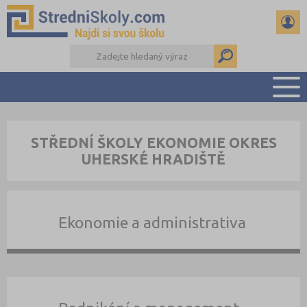
PŘEHLED ŠKOL
STŘEDNÍ ŠKOLY EKONOMIE OKRES
PŘÍPRAVA NA PŘIJÍMAČKY
UHERSKÉ HRADIŠTĚ
DŮLEŽITÉ TERMÍNY
REFERÁTY A SEMINÁRKY
DALŠÍ DRUHY ŠKOL
Ekonomie a administrativa