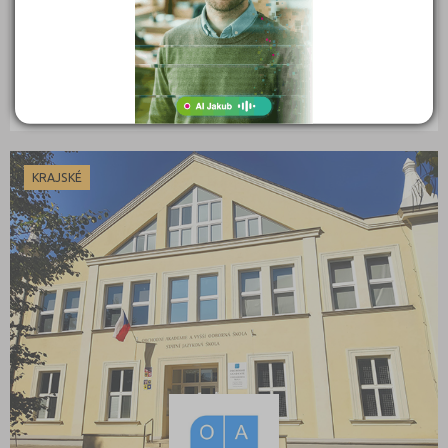
MESIT střední škola, o.p.s.
Družstevní 818, Mařatice, 68605 Uherské Hradiště
Ředitel: Ing. Bc. Marcela Mrázková
KRAJSKÉ